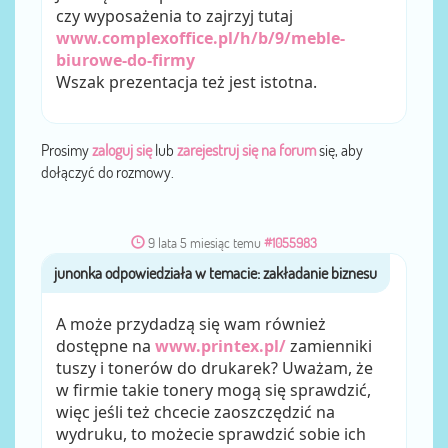
czy wyposażenia to zajrzyj tutaj
www.complexoffice.pl/h/b/9/meble-
biurowe-do-firmy
Wszak prezentacja też jest istotna.
Prosimy
zaloguj się
lub
zarejestruj się na forum
się, aby
dołączyć do rozmowy.
9 lata 5 miesiąc temu
#1055983
junonka
przez
A może przydadzą się wam również
dostępne na
www.printex.pl/
zamienniki
tuszy i tonerów do drukarek? Uważam, że
w firmie takie tonery mogą się sprawdzić,
więc jeśli też chcecie zaoszczędzić na
wydruku, to możecie sprawdzić sobie ich