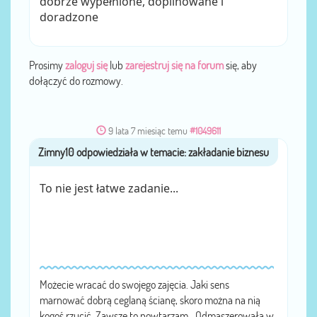
dobrze wypełnione, dopilnowane i
doradzone
Prosimy
zaloguj się
lub
zarejestruj się na forum
się, aby
dołączyć do rozmowy.
9 lata 7 miesiąc temu
#1049611
Zimny10
przez
To nie jest łatwe zadanie...
Możecie wracać do swojego zajęcia. Jaki sens
marnować dobrą ceglaną ścianę, skoro można na nią
kogoś rzucić. Zawsze to powtarzam.-Odmaszerowała w