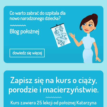
Co warto zabrać do szpitala dla
nowo narodzonego dziecka?
Blog położnej
dowiedz się więcej
Zapisz się na kurs o ciąży,
porodzie i macierzyństwie.
Kurs zawiera 25 lekcji od położnej Katarzyna