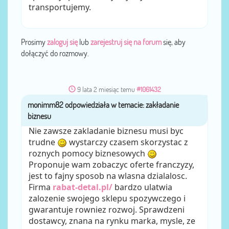
transportujemy.
Prosimy
zaloguj się
lub
zarejestruj się na forum
się, aby
dołączyć do rozmowy.
9 lata 2 miesiąc temu
#1061432
monimm82
przez
Nie zawsze zakladanie biznesu musi byc
trudne
wystarczy czasem skorzystac z
roznych pomocy biznesowych
Proponuje wam zobaczyc oferte franczyzy,
jest to fajny sposob na wlasna dzialalosc.
Firma
rabat-detal.pl/
bardzo ulatwia
zalozenie swojego sklepu spozywczego i
gwarantuje rowniez rozwoj. Sprawdzeni
dostawcy, znana na rynku marka, mysle, ze