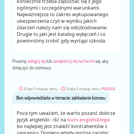
koniecznie trzeba zapoznać się z jego
ogólnymi i szczególnymi warunkami.
Najważniejsze to zakres wykupowanego
ubezpieczenia czyli w wyniku jakich
zdarzeń należy nam się odszkodowanie.
Drugie to jaki jest katalog wyłączeń i co
powinniśmy zrobić gdy wystąpi szkoda.
Prosimy
zaloguj się
lub
zarejestruj się na forum
się, aby
dołączyć do rozmowy.
9 lata 5 miesiąc temu
-
9 lata 5 miesiąc temu
#1054514
Illon
przez
Poza tym uważam, że warto pozanć dobrze
język angielski - iść na
kurs angielskiego
bo najlepiej jest znaleźć kontrahentów z
zagranicy. Dopiero wtedy można zarobic