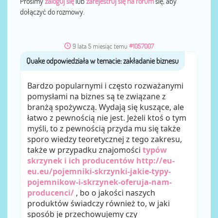
Prosimy
zaloguj się
lub
zarejestruj się na forum
się, aby
dołączyć do rozmowy.
9 lata 5 miesiąc temu
#1057007
Quake
przez
Bardzo popularnymi i często rozważanymi
pomysłami na biznes są te związane z
branżą spożywczą. Wydają się kuszące, ale
łatwo z pewnością nie jest. Jeżeli ktoś o tym
myśli, to z pewnością przyda mu się także
sporo wiedzy teoretycznej z tego zakresu,
także w przypadku znajomości
typów
skrzynek i ich producentów http://eu-
eu.eu/pojemniki-skrzynki-jakie-typy-
pojemnikow-i-skrzynek-oferuja-nam-
producenci/
, bo o jakości naszych
produktów świadczy również to, w jaki
sposób je przechowujemy czy