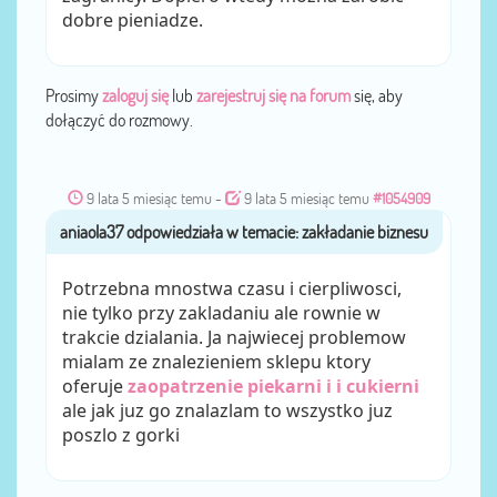
dobre pieniadze.
Prosimy
zaloguj się
lub
zarejestruj się na forum
się, aby
dołączyć do rozmowy.
9 lata 5 miesiąc temu
-
9 lata 5 miesiąc temu
#1054909
aniaola37
przez
Potrzebna mnostwa czasu i cierpliwosci,
nie tylko przy zakladaniu ale rownie w
trakcie dzialania. Ja najwiecej problemow
mialam ze znalezieniem sklepu ktory
oferuje
zaopatrzenie piekarni i i cukierni
ale jak juz go znalazlam to wszystko juz
poszlo z gorki