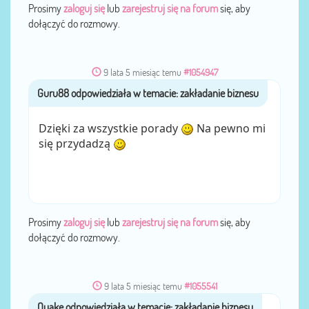
Prosimy
zaloguj się
lub
zarejestruj się na forum
się, aby
dołączyć do rozmowy.
9 lata 5 miesiąc temu
#1054947
Guru88
przez
Dzięki za wszystkie porady
Na pewno mi
się przydadzą
Prosimy
zaloguj się
lub
zarejestruj się na forum
się, aby
dołączyć do rozmowy.
9 lata 5 miesiąc temu
#1055541
Quake
przez