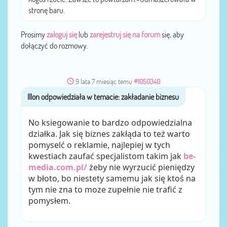
stronę baru.
Prosimy
zaloguj się
lub
zarejestruj się na forum
się, aby
dołączyć do rozmowy.
9 lata 7 miesiąc temu
#1050340
Illon
przez
No ksiegowanie to bardzo odpowiedzialna
działka. Jak się biznes zakłąda to też warto
pomyselć o reklamie, najlepiej w tych
kwestiach zaufać specjalistom takim jak
be-
media.com.pl/
żeby nie wyrzucić pieniędzy
w błoto, bo niestety samemu jak się ktoś na
tym nie zna to moze zupełnie nie trafić z
pomysłem.