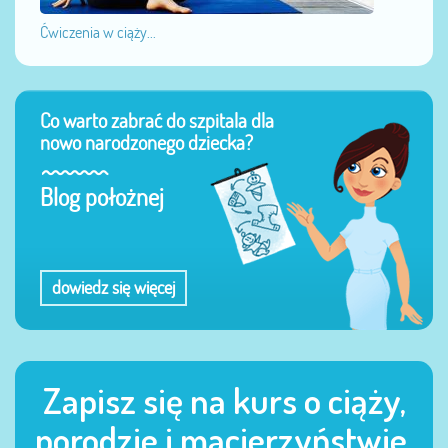
Ćwiczenia w ciąży...
Co warto zabrać do szpitala dla
nowo narodzonego dziecka?
Blog położnej
dowiedz się więcej
Zapisz się na kurs o ciąży,
porodzie i macierzyństwie.