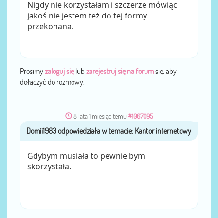
Nigdy nie korzystałam i szczerze mówiąc
jakoś nie jestem też do tej formy
przekonana.
Prosimy
zaloguj się
lub
zarejestruj się na forum
się, aby
dołączyć do rozmowy.
8 lata 1 miesiąc temu
#1067095
Domii1983
przez
Gdybym musiała to pewnie bym
skorzystała.