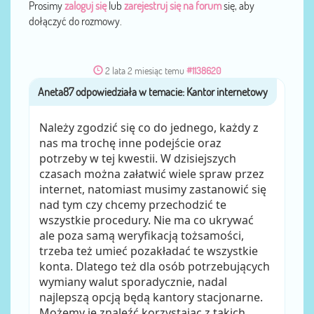
Prosimy
zaloguj się
lub
zarejestruj się na forum
się, aby
dołączyć do rozmowy.
2 lata 2 miesiąc temu
#1138620
Aneta87
przez
Należy zgodzić się co do jednego, każdy z
nas ma trochę inne podejście oraz
potrzeby w tej kwestii. W dzisiejszych
czasach można załatwić wiele spraw przez
internet, natomiast musimy zastanowić się
nad tym czy chcemy przechodzić te
wszystkie procedury. Nie ma co ukrywać
ale poza samą weryfikacją tożsamości,
trzeba też umieć pozakładać te wszystkie
konta. Dlatego też dla osób potrzebujących
wymiany walut sporadycznie, nadal
najlepszą opcją będą kantory stacjonarne.
Możemy je znaleźć korzystając z takich