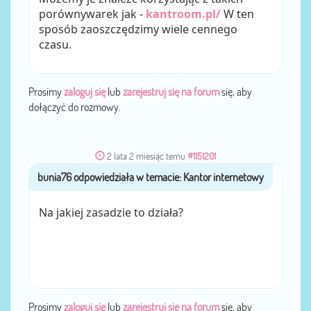
porównywarek jak -
kantroom.pl/
W ten
sposób zaoszczędzimy wiele cennego
czasu.
Prosimy
zaloguj się
lub
zarejestruj się na forum
się, aby
dołączyć do rozmowy.
2 lata 2 miesiąc temu
#1151201
bunia76
przez
Na jakiej zasadzie to działa?
Prosimy
zaloguj się
lub
zarejestruj się na forum
się, aby