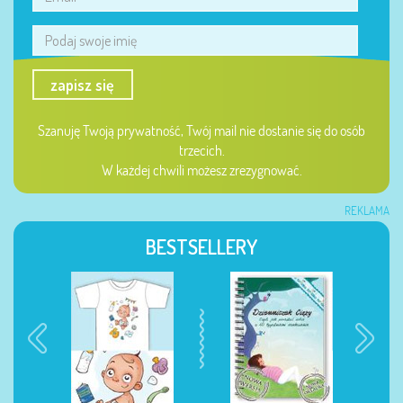
zapisz się
Szanuję Twoją prywatność, Twój mail nie dostanie się do osób
trzecich.
W każdej chwili możesz zrezygnować.
REKLAMA
BESTSELLERY