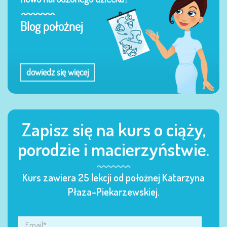
Blog położnej
dowiedz się więcej
Zapisz się na kurs o ciąży,
porodzie i macierzyństwie.
Kurs zawiera 25 lekcji od położnej Katarzyna
Płaza-Piekarzewskiej.