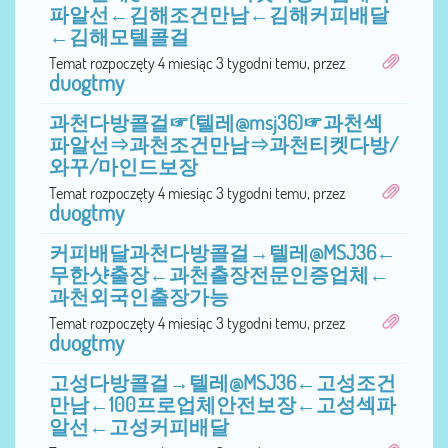
파알선←김해조건만남←김해커피배달
←김해모텔콜걸
Temat rozpoczęty 4 miesiąc 3 tygodni temu, przez
duogtmy
과천다방콜걸☞(텔레@msj36)☞과천섹
파알선⇒과천조건만남⇒과천티켓다방/
와꾸/마인드보장
Temat rozpoczęty 4 miesiąc 3 tygodni temu, przez
duogtmy
커피배달과천다방콜걸→텔레@MSJ36←
무한샷출장←과천출장전문인증업체←
과천외국인출장가능
Temat rozpoczęty 4 miesiąc 3 tygodni temu, przez
duogtmy
고성다방콜걸→텔레@MSJ36←고성조건
만남←100프로업체안전보장←고성섹파
알선←고성커피배달