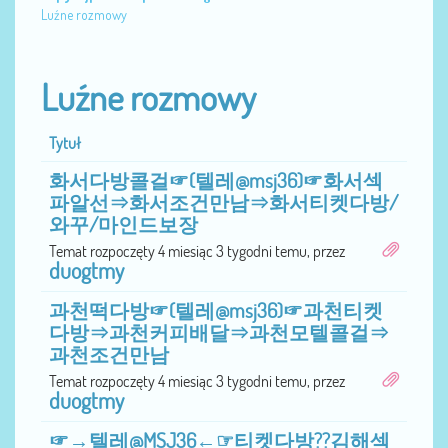
Luźne rozmowy
Luźne rozmowy
Tytuł
화서다방콜걸☞(텔레@msj36)☞화서섹
파알선⇒화서조건만남⇒화서티켓다방/
와꾸/마인드보장
Temat rozpoczęty 4 miesiąc 3 tygodni temu, przez
duogtmy
과천떡다방☞(텔레@msj36)☞과천티켓
다방⇒과천커피배달⇒과천모텔콜걸⇒
과천조건만남
Temat rozpoczęty 4 miesiąc 3 tygodni temu, przez
duogtmy
☞→텔레@MSJ36←☞티켓다방??김해섹