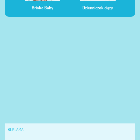
Dzienniczek ciąży
Dzienniczek żywienia
Dzi
REKLAMA