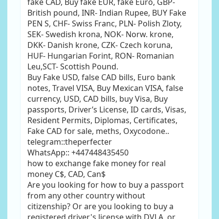
fake CAD, Buy fake EUR, fake Euro, GBP-
British pound, INR- Indian Rupee, BUY Fake
PEN S, CHF- Swiss Franc, PLN- Polish Zloty,
SEK- Swedish krona, NOK- Norw. krone,
DKK- Danish krone, CZK- Czech koruna,
HUF- Hungarian Forint, RON- Romanian
Leu,SCT- Scottish Pound.
Buy Fake USD, false CAD bills, Euro bank
notes, Travel VISA, Buy Mexican VISA, false
currency, USD, CAD bills, buy Visa, Buy
passports, Driver’s License, ID cards, Visas,
Resident Permits, Diplomas, Certificates,
Fake CAD for sale, meths, Oxycodone..
telegram::theperfecter
WhatsApp:: +447448435450
how to exchange fake money for real
money C$, CAD, Can$
Are you looking for how to buy a passport
from any other country without
citizenship? Or are you looking to buy a
registered driver's license with DVLA, or