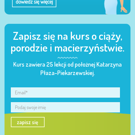
dowiedz się więcej
Zapisz się na kurs o ciąży,
porodzie i macierzyństwie.
Kurs zawiera 25 lekcji od położnej Katarzyna
Płaza-Piekarzewskiej.
zapisz się