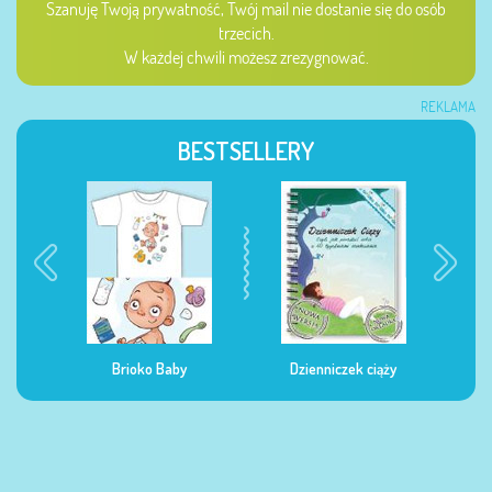
Szanuję Twoją prywatność, Twój mail nie dostanie się do osób
trzecich.
W każdej chwili możesz zrezygnować.
REKLAMA
BESTSELLERY
Dzienniczek ciąży
Dzienniczek żywienia
Dzi