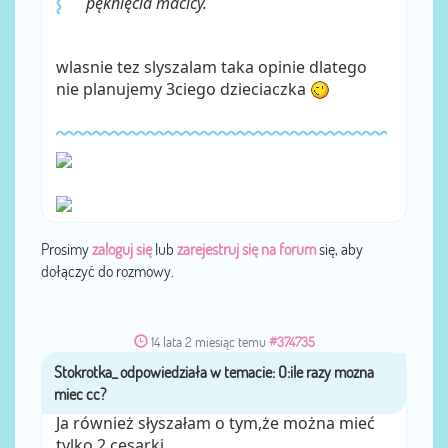
pęknięcia macicy.
wlasnie tez slyszalam taka opinie dlatego
nie planujemy 3ciego dzieciaczka
Prosimy
zaloguj się
lub
zarejestruj się na forum
się, aby
dołączyć do rozmowy.
14 lata 2 miesiąc temu
#374735
Stokrotka_
przez
Ja również słyszałam o tym,że można mieć
tylko 2 cesarki.