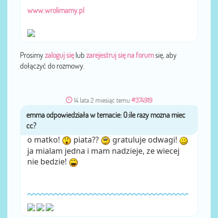
www.wrolimamy.pl
Prosimy
zaloguj się
lub
zarejestruj się na forum
się, aby
dołączyć do rozmowy.
14 lata 2 miesiąc temu
#374919
emma
przez
o matko!
piata??
gratuluje odwagi!
ja mialam jedna i mam nadzieje, ze wiecej
nie bedzie!