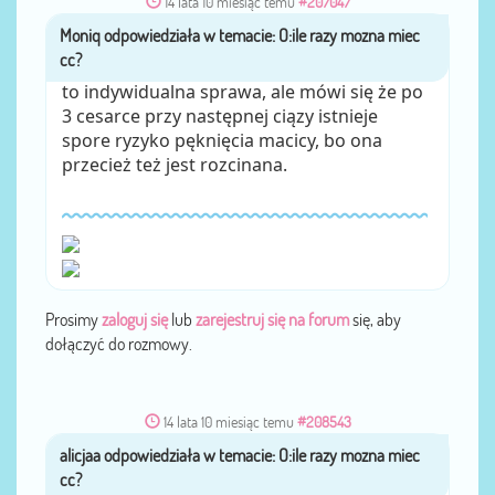
14 lata 10 miesiąc temu
#207047
Moniq
przez
to indywidualna sprawa, ale mówi się że po
3 cesarce przy następnej ciązy istnieje
spore ryzyko pęknięcia macicy, bo ona
przecież też jest rozcinana.
Prosimy
zaloguj się
lub
zarejestruj się na forum
się, aby
dołączyć do rozmowy.
14 lata 10 miesiąc temu
#208543
alicjaa
przez