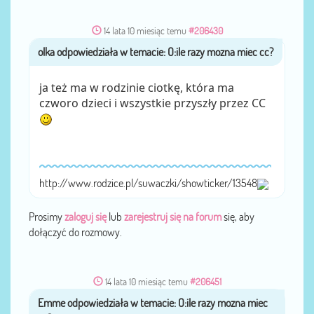
14 lata 10 miesiąc temu
#206430
olka
przez
ja też ma w rodzinie ciotkę, która ma
czworo dzieci i wszystkie przyszły przez CC
http://www.rodzice.pl/suwaczki/showticker/13548
Prosimy
zaloguj się
lub
zarejestruj się na forum
się, aby
dołączyć do rozmowy.
14 lata 10 miesiąc temu
#206451
Emme
przez