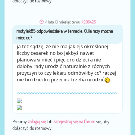
dołączyć do rozmowy.
14 lata 10 miesiąc temu
#206425
motylek85
przez
ja też sądzę, że nie ma jakiejś określonej
liczby cesarek no bo jakbyś nawet
planowała mieć i pięcioro dzieci a nie
dałoby rady urodzić naturalnie z różnych
przyczyn to czy lekarz odmówiłby cc? raczej
nie bo dziecko przecież trzeba urodzić
Prosimy
zaloguj się
lub
zarejestruj się na forum
się, aby
dołączyć do rozmowy.