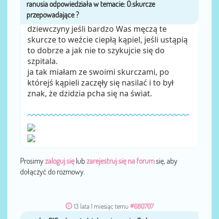
ranusia
przez
dziewczyny jeśli bardzo Was męczą te
skurcze to weźcie ciepłą kąpiel, jeśli ustąpią
to dobrze a jak nie to szykujcie się do
szpitala.
ja tak miałam ze swoimi skurczami, po
którejś kąpieli zaczęły się nasilać i to był
znak, że dzidzia pcha się na świat.
Prosimy
zaloguj się
lub
zarejestruj się na forum
się, aby
dołączyć do rozmowy.
13 lata 1 miesiąc temu
#680707
srenka_918