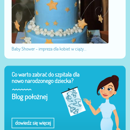
Baby Shower - impreza dla kobiet w ciąży...
Co warto zabrać do szpitala dla
nowo narodzonego dziecka?
Blog położnej
dowiedz się więcej