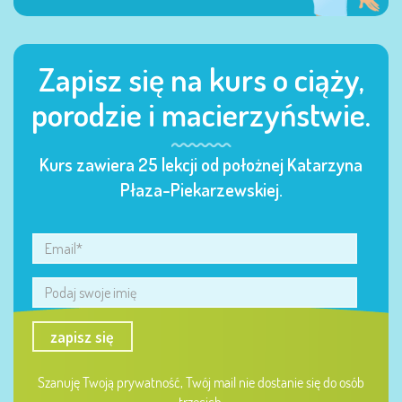
Zapisz się na kurs o ciąży,
porodzie i macierzyństwie.
Kurs zawiera 25 lekcji od położnej Katarzyna
Płaza-Piekarzewskiej.
zapisz się
Szanuję Twoją prywatność, Twój mail nie dostanie się do osób
trzecich.