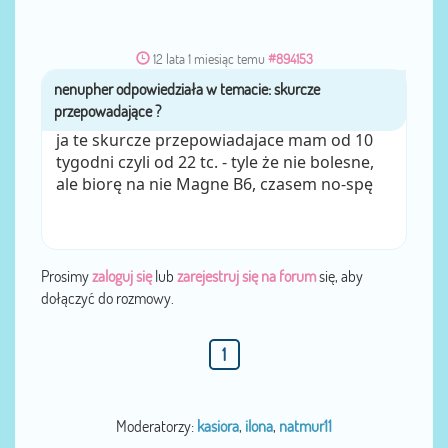
12 lata 1 miesiąc temu
#894153
nenupher
przez
ja te skurcze przepowiadajace mam od 10
tygodni czyli od 22 tc. - tyle że nie bolesne,
ale biorę na nie Magne B6, czasem no-spę
Prosimy
zaloguj się
lub
zarejestruj się na forum
się, aby
dołączyć do rozmowy.
1
Moderatorzy:
kasiora
,
ilona
,
natmur11