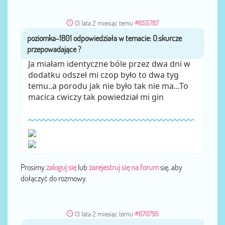
13 lata 2 miesiąc temu
#655787
poziomka-1801
przez
Ja miałam identyczne bóle przez dwa dni w
dodatku odszeł mi czop było to dwa tyg
temu..a porodu jak nie było tak nie ma...To
macica cwiczy tak powiedział mi gin
Prosimy
zaloguj się
lub
zarejestruj się na forum
się, aby
dołączyć do rozmowy.
13 lata 2 miesiąc temu
#670795