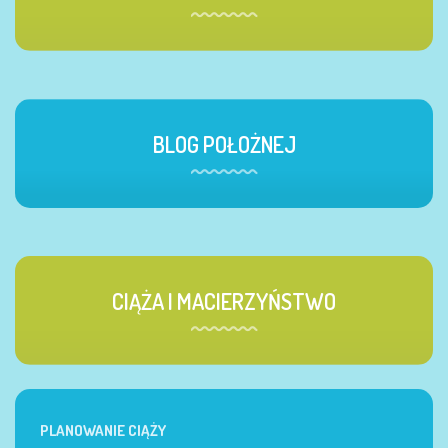
BLOG POŁOŻNEJ
CIĄŻA I MACIERZYŃSTWO
PLANOWANIE CIĄŻY