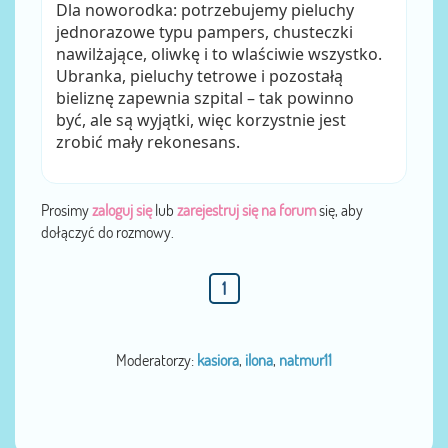
Dla noworodka: potrzebujemy pieluchy
jednorazowe typu pampers, chusteczki
nawilżające, oliwkę i to wlaściwie wszystko.
Ubranka, pieluchy tetrowe i pozostałą
bieliznę zapewnia szpital – tak powinno
być, ale są wyjątki, więc korzystnie jest
zrobić mały rekonesans.
Prosimy
zaloguj się
lub
zarejestruj się na forum
się, aby
dołączyć do rozmowy.
1
Moderatorzy:
kasiora
,
ilona
,
natmur11