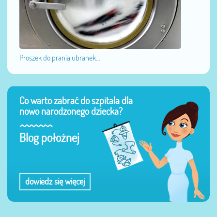
Proszek do prania ubranek...
Co warto zabrać do szpitala dla
nowo narodzonego dziecka?
Blog położnej
dowiedz się więcej