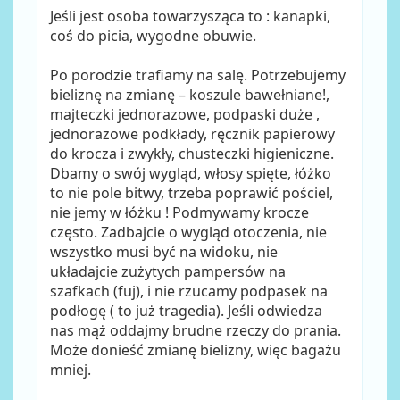
Jeśli jest osoba towarzysząca to : kanapki,
coś do picia, wygodne obuwie.
Po porodzie trafiamy na salę. Potrzebujemy
bieliznę na zmianę – koszule bawełniane!,
majteczki jednorazowe, podpaski duże ,
jednorazowe podkłady, ręcznik papierowy
do krocza i zwykły, chusteczki higieniczne.
Dbamy o swój wygląd, włosy spięte, łóżko
to nie pole bitwy, trzeba poprawić pościel,
nie jemy w łóżku ! Podmywamy krocze
często. Zadbajcie o wygląd otoczenia, nie
wszystko musi być na widoku, nie
układajcie zużytych pampersów na
szafkach (fuj), i nie rzucamy podpasek na
podłogę ( to już tragedia). Jeśli odwiedza
nas mąż oddajmy brudne rzeczy do prania.
Może donieść zmianę bielizny, więc bagażu
mniej.