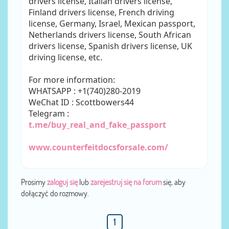
drivers license, Italian drivers license,
Finland drivers license, French driving
license, Germany, Israel, Mexican passport,
Netherlands drivers license, South African
drivers license, Spanish drivers license, UK
driving license, etc.
For more information:
WHATSAPP : +1(740)280-2019
WeChat ID : Scottbowers44
Telegram :
t.me/buy_real_and_fake_passport
www.counterfeitdocsforsale.com/
Prosimy
zaloguj się
lub
zarejestruj się na forum
się, aby
dołączyć do rozmowy.
1