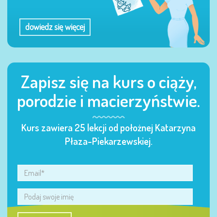
dowiedz się więcej
Zapisz się na kurs o ciąży,
porodzie i macierzyństwie.
Kurs zawiera 25 lekcji od położnej Katarzyna
Płaza-Piekarzewskiej.