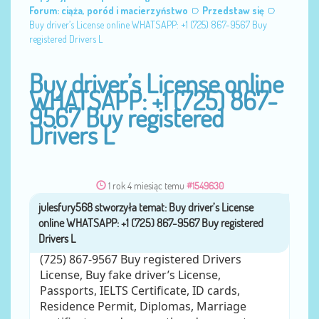
Forum: ciąża, poród i macierzyństwo
Przedstaw się
Buy driver’s License online WHATSAPP: +1 (725) 867-9567 Buy
registered Drivers L
Buy driver’s License online
WHATSAPP: +1 (725) 867-
9567 Buy registered
Drivers L
1 rok 4 miesiąc temu
#1549630
julesfury568
przez
Buy driver’s License online WHATSAPP: +1
(725) 867-9567 Buy registered Drivers
License, Buy fake driver’s License,
Passports, IELTS Certificate, ID cards,
Residence Permit, Diplomas, Marriage