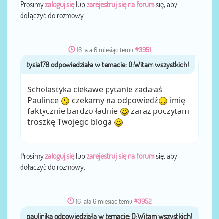
Prosimy
zaloguj się
lub
zarejestruj się na forum
się, aby
dołączyć do rozmowy.
16 lata 6 miesiąc temu
#3951
tysia178
przez
Scholastyka ciekawe pytanie zadałaś
Paulince
czekamy na odpowiedź
imię
faktycznie bardzo ładnie
zaraz poczytam
troszkę Twojego bloga
Prosimy
zaloguj się
lub
zarejestruj się na forum
się, aby
dołączyć do rozmowy.
16 lata 6 miesiąc temu
#3952
paulinika
przez