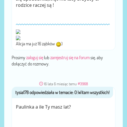
rodzice raczej są !
Alicja ma już 16 ząbków
)
Prosimy
zaloguj się
lub
zarejestruj się na forum
się, aby
dołączyć do rozmowy.
16 lata 6 miesiąc temu
#3968
tysia178
przez
Paulinka a ile Ty masz lat?