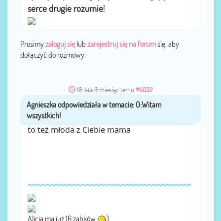
serce drugie rozumie
!
Prosimy
zaloguj się
lub
zarejestruj się na forum
się, aby
dołączyć do rozmowy.
16 lata 6 miesiąc temu
#4032
Agnieszka
przez
to też młoda z Ciebie mama
Alicja ma już 16 ząbków
)