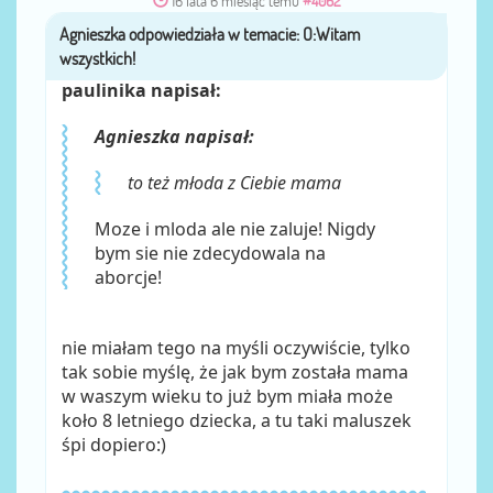
16 lata 6 miesiąc temu
#4062
Agnieszka
przez
paulinika napisał:
Agnieszka napisał:
to też młoda z Ciebie mama
Moze i mloda ale nie zaluje! Nigdy
bym sie nie zdecydowala na
aborcje!
nie miałam tego na myśli oczywiście, tylko
tak sobie myślę, że jak bym została mama
w waszym wieku to już bym miała może
koło 8 letniego dziecka, a tu taki maluszek
śpi dopiero:)