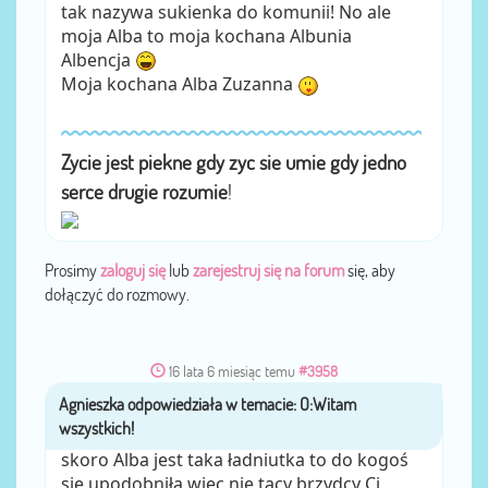
tak nazywa sukienka do komunii! No ale
moja Alba to moja kochana Albunia
Albencja
Moja kochana Alba Zuzanna
Zycie jest piekne gdy zyc sie umie gdy jedno
serce drugie rozumie
!
Prosimy
zaloguj się
lub
zarejestruj się na forum
się, aby
dołączyć do rozmowy.
16 lata 6 miesiąc temu
#3958
Agnieszka
przez
skoro Alba jest taka ładniutka to do kogoś
się upodobniła,więc nie tacy brzydcy Ci