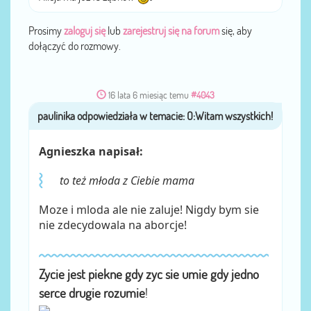
Prosimy
zaloguj się
lub
zarejestruj się na forum
się, aby
dołączyć do rozmowy.
16 lata 6 miesiąc temu
#4043
paulinika
przez
Agnieszka napisał:
to też młoda z Ciebie mama
Moze i mloda ale nie zaluje! Nigdy bym sie
nie zdecydowala na aborcje!
Zycie jest piekne gdy zyc sie umie gdy jedno
serce drugie rozumie
!