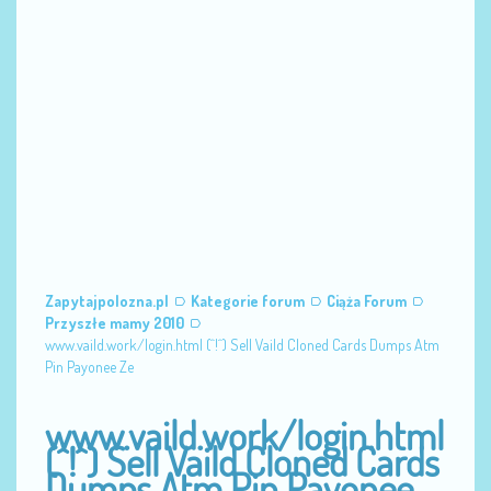
Zapytajpolozna.pl
Kategorie forum
Ciąża Forum
Przyszłe mamy 2010
www.vaild.work/login.html (^!^) Sell Vaild Cloned Cards Dumps Atm
Pin Payonee Ze
www.vaild.work/login.html
(^!^) Sell Vaild Cloned Cards
Dumps Atm Pin Payonee