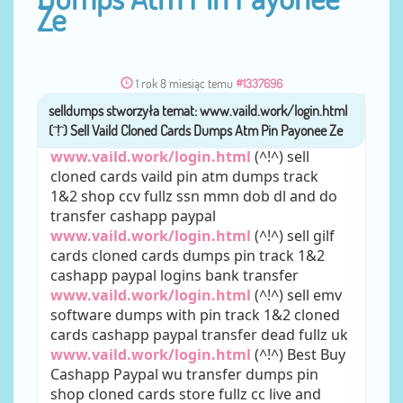
Ze
1 rok 8 miesiąc temu
#1337696
przez
selldumps
www.vaild.work/login.html
(^!^) sell
cloned cards vaild pin atm dumps track
1&2 shop ccv fullz ssn mmn dob dl and do
transfer cashapp paypal
www.vaild.work/login.html
(^!^) sell gilf
cards cloned cards dumps pin track 1&2
cashapp paypal logins bank transfer
www.vaild.work/login.html
(^!^) sell emv
software dumps with pin track 1&2 cloned
cards cashapp paypal transfer dead fullz uk
www.vaild.work/login.html
(^!^) Best Buy
Cashapp Paypal wu transfer dumps pin
shop cloned cards store fullz cc live and