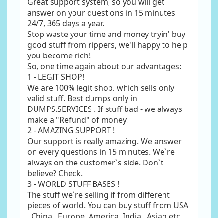
Great support system, so you will get
answer on your questions in 15 minutes
24/7, 365 days a year.
Stop waste your time and money tryin' buy
good stuff from rippers, we'll happy to help
you become rich!
So, one time again about our advantages:
1 - LEGIT SHOP!
We are 100% legit shop, which sells only
valid stuff. Best dumps only in
DUMPS.SERVICES . If stuff bad - we always
make a "Refund" of money.
2 - AMAZING SUPPORT !
Our support is really amazing. We answer
on every questions in 15 minutes. We`re
always on the customer`s side. Don`t
believe? Check.
3 - WORLD STUFF BASES !
The stuff we`re selling if from different
pieces of world. You can buy stuff from USA
, China , Europe, America, India , Asian etc.