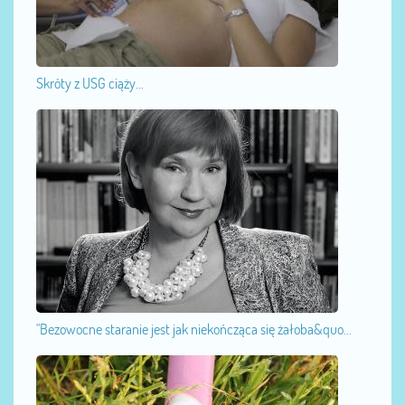
Skróty z USG ciąży...
"Bezowocne staranie jest jak niekończąca się żałoba&quo...