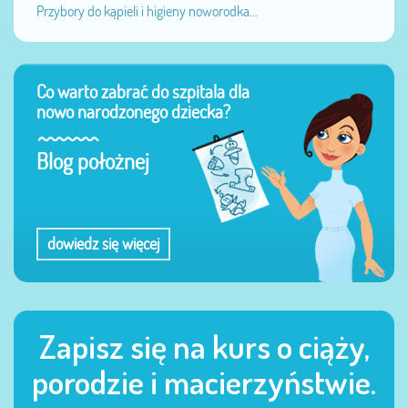
Przybory do kąpieli i higieny noworodka...
Co warto zabrać do szpitala dla
nowo narodzonego dziecka?
Blog położnej
dowiedz się więcej
Zapisz się na kurs o ciąży,
porodzie i macierzyństwie.