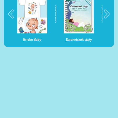
Dzienniczek ciąży
Dzienniczek żywienia
Dzi