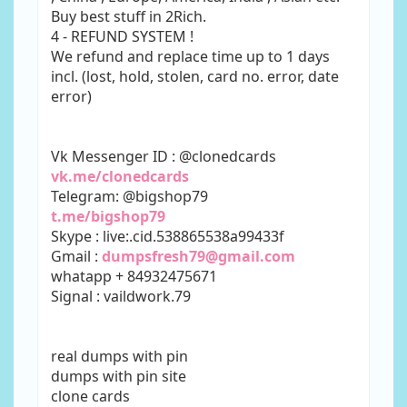
Buy best stuff in 2Rich.
4 - REFUND SYSTEM !
We refund and replace time up to 1 days
incl. (lost, hold, stolen, card no. error, date
error)
Vk Messenger ID : @clonedcards
vk.me/clonedcards
Telegram: @bigshop79
t.me/bigshop79
Skype : live:.cid.538865538a99433f
Gmail :
dumpsfresh79@gmail.com
whatapp + 84932475671
Signal : vaildwork.79
real dumps with pin
dumps with pin site
clone cards