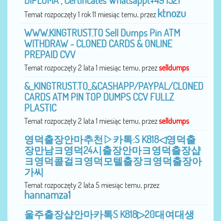
DIPLOMA , Certificates Whatsapp(+49 1521
ktnozu
Temat rozpoczęty 1 rok 11 miesiąc temu, przez
WWW.KINGTRUST.TO Sell Dumps Pin ATM
WITHDRAW - CLONED CARDS & ONLINE
PREPAID CVV
Temat rozpoczęty 2 lata 1 miesiąc temu, przez
selldumps
&_KINGTRUST.TO_&CASHAPP/PAYPAL/CLONED
CARDS ATM PIN TOP DUMPS CCV FULLZ
PLASTIC
Temat rozpoczęty 2 lata 1 miesiąc temu, przez
selldumps
영덕출장안마추천▷카톡:S K818◁영덕출
장만남ヨ영덕24시출장안마ヨ영덕출장샵
ヨ영덕콜걸ヨ영덕모텔출장ヨ영덕출장아
가씨
Temat rozpoczęty 2 lata 5 miesiąc temu, przez
hannamza1
울주출장샵안마카톡S K818▷20대여대생