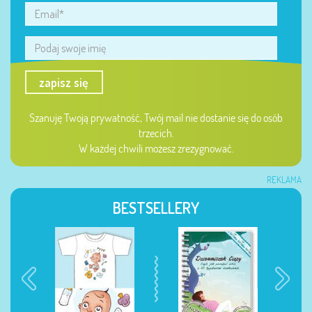
zapisz się
Szanuję Twoją prywatność, Twój mail nie dostanie się do osób
trzecich.
W każdej chwili możesz zrezygnować.
REKLAMA
BESTSELLERY