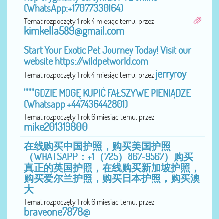
(WhatsApp:+17077330164)
Temat rozpoczęty 1 rok 4 miesiąc temu, przez
kimkella589@gmail.com
Start Your Exotic Pet Journey Today! Visit our
website https://wildpetworld.com
jerryroy
Temat rozpoczęty 1 rok 4 miesiąc temu, przez
'''''''GDZIE MOGĘ KUPIĆ FAŁSZYWE PIENIĄDZE
(Whatsapp +447436442801)
Temat rozpoczęty 1 rok 6 miesiąc temu, przez
mike201319800
在线购买中国护照，购买美国护照
（WHATSAPP：+1（725）867-9567）购买
真正的英国护照，在线购买新加坡护照，
购买爱尔兰护照，购买日本护照，购买澳
大
Temat rozpoczęty 1 rok 6 miesiąc temu, przez
braveone7878@