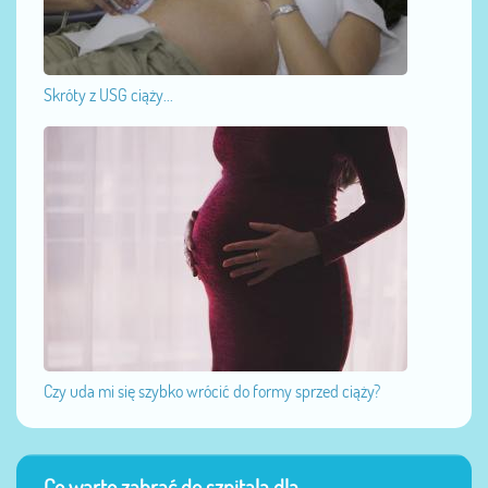
Skróty z USG ciąży...
Czy uda mi się szybko wrócić do formy sprzed ciąży?
Co warto zabrać do szpitala dla