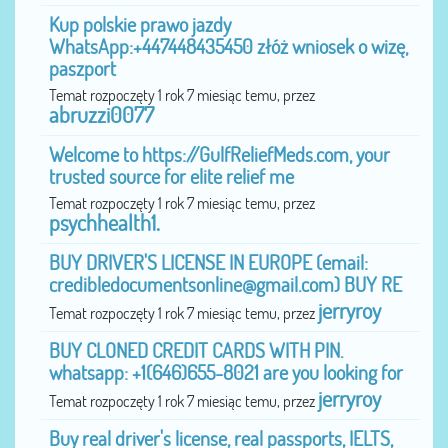
Kup polskie prawo jazdy
WhatsApp:+447448435450 złóż wniosek o wizę,
paszport
Temat rozpoczęty 1 rok 7 miesiąc temu, przez
abruzzi0077
Welcome to https://GulfReliefMeds.com, your
trusted source for elite relief me
Temat rozpoczęty 1 rok 7 miesiąc temu, przez
psychhealth1.
BUY DRIVER'S LICENSE IN EUROPE (email:
credibledocumentsonline@gmail.com
) BUY RE
jerryroy
Temat rozpoczęty 1 rok 7 miesiąc temu, przez
BUY CLONED CREDIT CARDS WITH PIN.
whatsapp: +1(646)655-8021 are you looking for
jerryroy
Temat rozpoczęty 1 rok 7 miesiąc temu, przez
Buy real driver's license, real passports, IELTS,