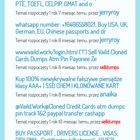
PTE, TOEFL, CELPIP, GMAT and o
jerryroy
Temat rozpoczęty 1 rok 7 miesiąc temu, przez
whatsapp number: +16466558021. Buy USA, UK,
German, EU, Chinese passports and dr
jerryroy
Temat rozpoczęty 1 rok 8 miesiąc temu, przez
www.vaild.work/login.html (^!^) Sell Vaild Cloned
Cards Dumps Atm Pin Payonee Ze
Temat rozpoczęty 1 rok 8 miesiąc temu, przez
selldumps
Kup 100% niewykrywalne fałszywe pieniądze
klasy AAA+ | SSD CHEM | KLONOWANE KART
anaika
Temat rozpoczęty 1 rok 8 miesiąc temu, przez
@Vaild.Work@Cloned Credit Cards atm dumps
pin track 1&2 paypal transfer cashapp
Temat rozpoczęty 1 rok 10 miesiąc temu, przez
selldumps
BUY PASSPORT , DRIVERS LICENSE , VISAS,