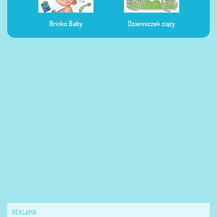
Dzienniczek ciąży
Dzienniczek żywienia
Dzi
REKLAMA