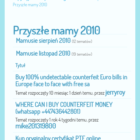
Przyszłe mamy 2010
Przyszłe mamy 2010
Mamusie sierpień 2010
(12 tematów)
Mamusie listopad 2010
(19 tematów)
Tytuł
Buy 100% undetectable counterfeit Euro bills in
Europe face to face with free sa
jerryroy
Temat rozpoczęty 10 miesiąc 1 dzień temu, przez
WHERE CAN I BUY COUNTERFEIT MONEY
(‪whatsapp +447436442801)
Temat rozpoczęty 1 rok 4 tygodni temu, przez
mike201319800
Kup oryginalny certyfikat PTE online