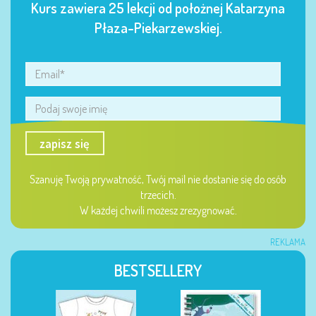
Kurs zawiera 25 lekcji od położnej Katarzyna
Płaza-Piekarzewskiej.
zapisz się
Szanuję Twoją prywatność, Twój mail nie dostanie się do osób
trzecich.
W każdej chwili możesz zrezygnować.
REKLAMA
BESTSELLERY