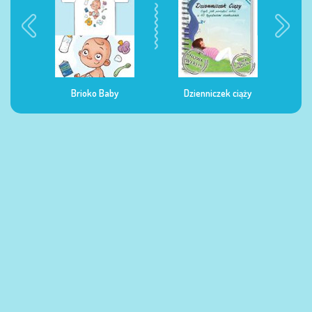
Brioko Baby
Dzienniczek ciąży
Dzienniczek