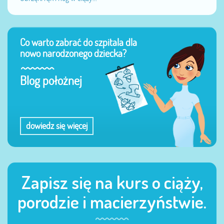
Co warto zabrać do szpitala dla
nowo narodzonego dziecka?
Blog położnej
dowiedz się więcej
Zapisz się na kurs o ciąży,
porodzie i macierzyństwie.