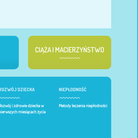
CIĄŻA I MACIERZYŃSTWO
ROZWÓJ DZIECKA
NIEPŁODNOŚĆ
Rozwój i zdrowie dziecka w
Metody leczenia niepłodności
pierwszych miesiącach życia