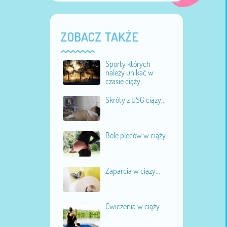
ZOBACZ TAKŻE
Sporty których
należy unikać w
czasie ciąży...
Skróty z USG ciąży...
Bóle pleców w ciąży...
Zaparcia w ciąży...
Ćwiczenia w ciąży...