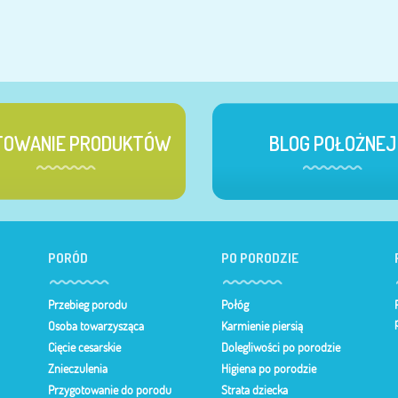
TOWANIE PRODUKTÓW
BLOG POŁOŻNEJ
PORÓD
PO PORODZIE
Przebieg porodu
Połóg
Osoba towarzysząca
Karmienie piersią
Cięcie cesarskie
Dolegliwości po porodzie
Znieczulenia
Higiena po porodzie
Przygotowanie do porodu
Strata dziecka