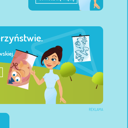
erzyństwie.
skiej.
REKLAMA