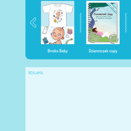
egularna mama
Brioko Baby
Dzienniczek ciąży
REKLAMA