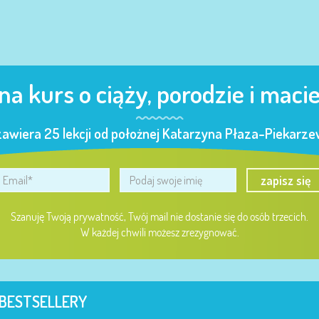
 na kurs o ciąży, porodzie i maci
zawiera 25 lekcji od położnej Katarzyna Płaza-Piekarzew
zapisz się
Szanuję Twoją prywatność, Twój mail nie dostanie się do osób trzecich.
W każdej chwili możesz zrezygnować.
BESTSELLERY