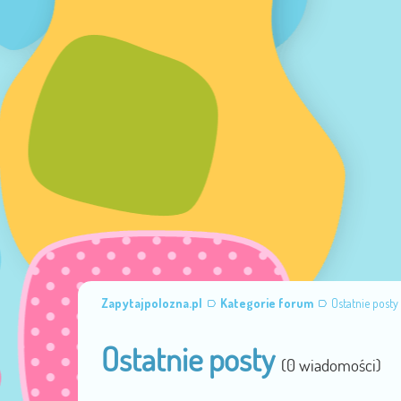
Zapytajpolozna.pl
Kategorie forum
Ostatnie posty
Ostatnie posty
(0 wiadomości)