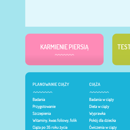
KARMIENIE PIERSIĄ
TES
PLANOWANIE CIĄŻY
CIĄŻA
Badania
Badania w ciąży
Przygotowanie
Dieta w ciąży
Szczepienia
Wyprawka
Witaminy, kwas foliowy, folik
Pokój dla dziecka
Ciąża po 35 roku życia
Ćwiczenia w ciąży