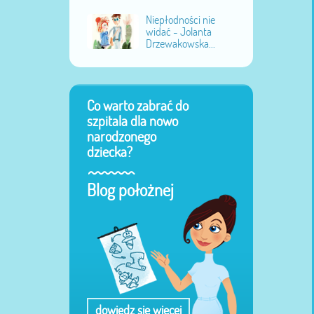
Niepłodności nie
widać - Jolanta
Drzewakowska...
Co warto zabrać do
szpitala dla nowo
narodzonego
dziecka?
Blog położnej
dowiedz się więcej