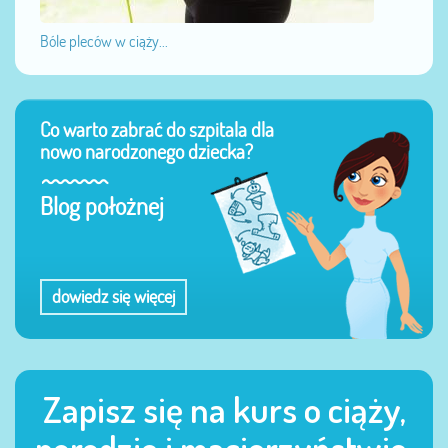
Bóle pleców w ciąży...
Co warto zabrać do szpitala dla
nowo narodzonego dziecka?
Blog położnej
dowiedz się więcej
Zapisz się na kurs o ciąży,