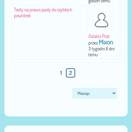
godzin temu
Testy na prawo jazdy do szybkich
powtórek
Ostatni Post
Mixon
przez
3 tygodni 6 dni
temu
1
2