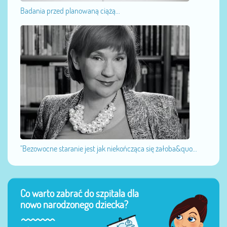
Badania przed planowaną ciążą...
"Bezowocne staranie jest jak niekończąca się żałoba&quo...
Co warto zabrać do szpitala dla
nowo narodzonego dziecka?