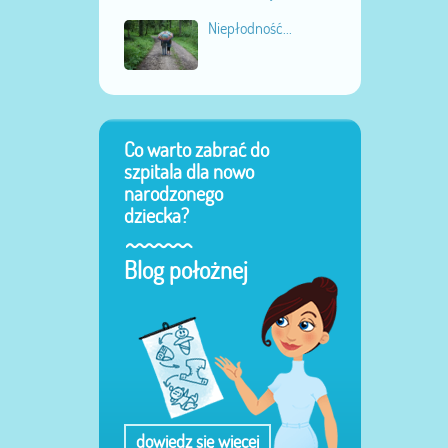
Niepłodność...
Co warto zabrać do
szpitala dla nowo
narodzonego
dziecka?
Blog położnej
dowiedz się więcej