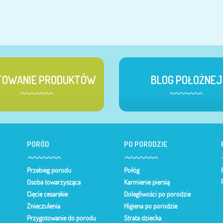
TOWANIE PRODUKTÓW
BLOG POŁOŻNEJ
PORÓD
PO PORODZIE
Przebieg porodu
Połóg
Osoba towarzysząca
Karmienie piersią
Cięcie cesarskie
Dolegliwości po porodzie
Znieczulenia
Higiena po porodzie
Przygotowanie do porodu
Strata dziecka