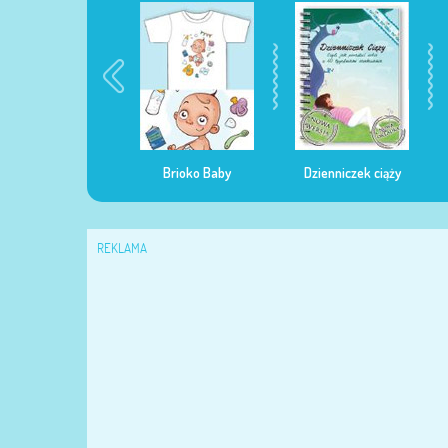
egularna mama
Brioko Baby
Dzienniczek ciąży
REKLAMA