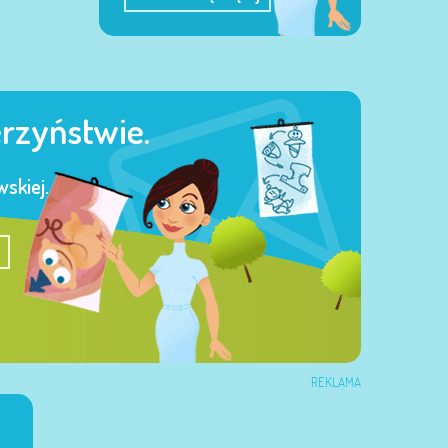
erzyństwie.
skiej.
REKLAMA