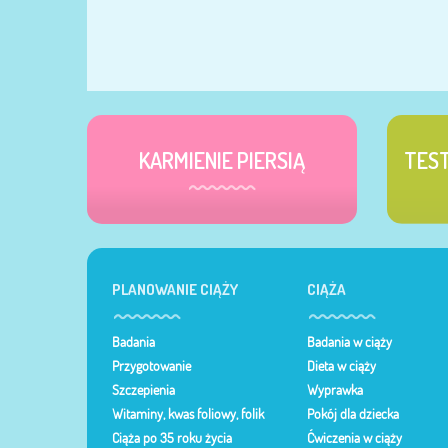
KARMIENIE PIERSIĄ
TES
PLANOWANIE CIĄŻY
CIĄŻA
Badania
Badania w ciąży
Przygotowanie
Dieta w ciąży
Szczepienia
Wyprawka
Witaminy, kwas foliowy, folik
Pokój dla dziecka
Ciąża po 35 roku życia
Ćwiczenia w ciąży