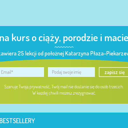
 na kurs o ciąży, porodzie i maci
zawiera 25 lekcji od położnej Katarzyna Płaza-Piekarzew
zapisz się
Szanuję Twoją prywatność, Twój mail nie dostanie się do osób trzecich.
W każdej chwili możesz zrezygnować.
BESTSELLERY