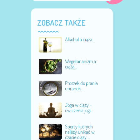
ZOBACZ TAKŻE
Alkohol a ciąża...
Wegetarianizm a
ciąża...
Proszek do prania
ubranek...
Joga w ciąży -
ćwiczenia jogi...
Sporty których
należy unikać w
czasie ciąży...