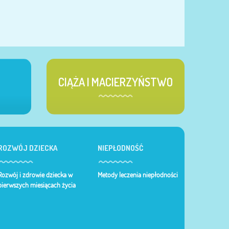
CIĄŻA I MACIERZYŃSTWO
ROZWÓJ DZIECKA
NIEPŁODNOŚĆ
Rozwój i zdrowie dziecka w
Metody leczenia niepłodności
pierwszych miesiącach życia