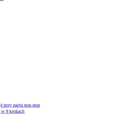
ł przy piersi non stop
ę w 9 krokach