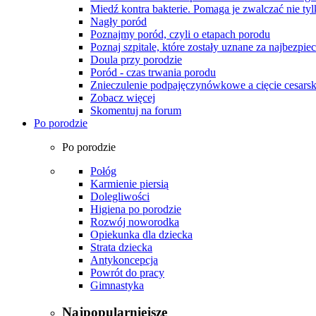
Miedź kontra bakterie. Pomaga je zwalczać nie tyl
Nagły poród
Poznajmy poród, czyli o etapach porodu
Poznaj szpitale, które zostały uznane za najbezpiec
Doula przy porodzie
Poród - czas trwania porodu
Znieczulenie podpajęczynówkowe a cięcie cesarsk
Zobacz więcej
Skomentuj na forum
Po porodzie
Po porodzie
Połóg
Karmienie piersią
Dolegliwości
Higiena po porodzie
Rozwój noworodka
Opiekunka dla dziecka
Strata dziecka
Antykoncepcja
Powrót do pracy
Gimnastyka
Najpopularniejsze