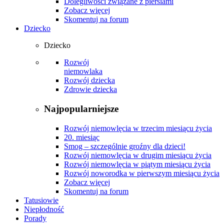
Dolegliwości związane z piersiami
Zobacz więcej
Skomentuj na forum
Dziecko
Dziecko
Rozwój
niemowlaka
Rozwój dziecka
Zdrowie dziecka
Najpopularniejsze
Rozwój niemowlęcia w trzecim miesiącu życia
20. miesiąc
Smog – szczególnie groźny dla dzieci!
Rozwój niemowlęcia w drugim miesiącu życia
Rozwój niemowlęcia w piątym miesiącu życia
Rozwój noworodka w pierwszym miesiącu życia
Zobacz więcej
Skomentuj na forum
Tatusiowie
Niepłodność
Porady