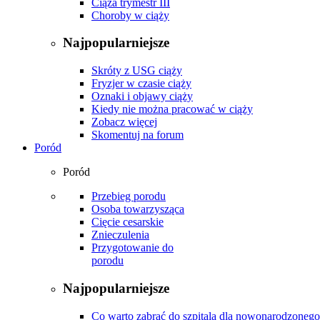
Ciąża trymestr III
Choroby w ciąży
Najpopularniejsze
Skróty z USG ciąży
Fryzjer w czasie ciąży
Oznaki i objawy ciąży
Kiedy nie można pracować w ciąży
Zobacz więcej
Skomentuj na forum
Poród
Poród
Przebieg porodu
Osoba towarzysząca
Cięcie cesarskie
Znieczulenia
Przygotowanie do
porodu
Najpopularniejsze
Co warto zabrać do szpitala dla nowonarodzonego