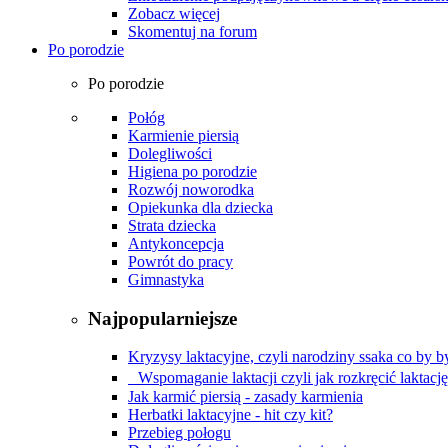
Zobacz więcej
Skomentuj na forum
Po porodzie
Po porodzie
Połóg
Karmienie piersią
Dolegliwości
Higiena po porodzie
Rozwój noworodka
Opiekunka dla dziecka
Strata dziecka
Antykoncepcja
Powrót do pracy
Gimnastyka
Najpopularniejsze
Kryzysy laktacyjne, czyli narodziny ssaka co by by
Wspomaganie laktacji czyli jak rozkręcić laktacj
Jak karmić piersią - zasady karmienia
Herbatki laktacyjne - hit czy kit?
Przebieg połogu