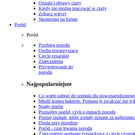
Oznaki i objawy ciąży
Kiedy nie można pracować w ciąży
Zobacz więcej
Skomentuj na forum
Poród
Poród
Przebieg porodu
Osoba towarzysząca
Cięcie cesarskie
Znieczulenia
Przygotowanie do
porodu
Najpopularniejsze
Co warto zabrać do szpitala dla nowonarodzonego
Miedź kontra bakterie. Pomaga je zwalczać nie tyl
Nagły poród
Poznajmy poród, czyli o etapach porodu
Poznaj szpitale, które zostały uznane za najbezpiec
Doula przy porodzie
Poród - czas trwania porodu
Znieczulenie podpajęczynówkowe a cięcie cesarsk