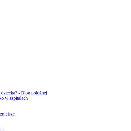
 dziecka? - Blog położnej
ko w szpitalach
zniejsze
ie