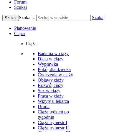
Forum
Szukaj
Szukaj...
Szukaj
Szukaj
Planowanie
Ciąża
Ciąża
Badania w ciąży
Dieta w ciąży
Wyprawka
Pokój dla dziecka
Ćwiczenia w ciąży
Objawy ciąży
Rozwój ciąży
Sex w ciąży
Praca w ciąży
Wizyty u lekarza
Uroda
Ciąża tydzień po
tygodniu
Ciąża trymestr I
Ciąża trymestr II