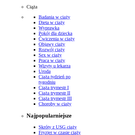
Ciąża
Badania w ciąży
Dieta w ciąży
Wyprawka
Pokój dla dziecka
Ćwiczenia w ciąży
Objawy ciąży
Rozwój ciąży
Sex w ciąży
Praca w ciąży
Wizyty u lekarza
Uroda
Ciąża tydzień po
tygodniu
Ciąża trymestr I
Ciąża trymestr II
Ciąża trymestr III
Choroby w ciąży
Najpopularniejsze
Skróty z USG ciąży
Fryzjer w czasie ciąży