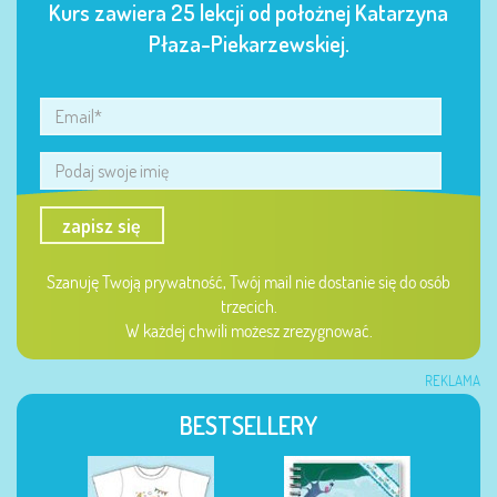
Kurs zawiera 25 lekcji od położnej Katarzyna
Płaza-Piekarzewskiej.
zapisz się
Szanuję Twoją prywatność, Twój mail nie dostanie się do osób
trzecich.
W każdej chwili możesz zrezygnować.
REKLAMA
BESTSELLERY