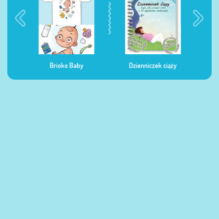
Brioko Baby
Dzienniczek ciąży
Dzienniczek