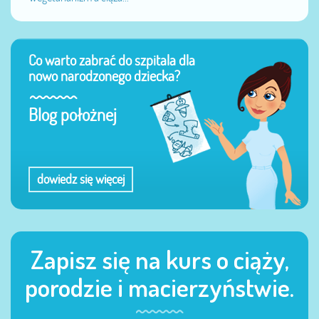
Co warto zabrać do szpitala dla
nowo narodzonego dziecka?
Blog położnej
dowiedz się więcej
Zapisz się na kurs o ciąży,
porodzie i macierzyństwie.