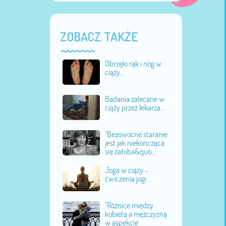
ZOBACZ TAKŻE
Obrzęki rąk i nóg w
ciąży...
Badania zalecane w
ciąży przez lekarza...
"Bezowocne staranie
jest jak niekończąca
się żałoba&quo...
Joga w ciąży -
ćwiczenia jogi...
"Różnice między
kobietą a mężczyzną
w aspekcie