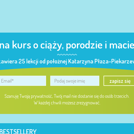
 na kurs o ciąży, porodzie i maci
zawiera 25 lekcji od położnej Katarzyna Płaza-Piekarzew
zapisz się
Szanuję Twoją prywatność, Twój mail nie dostanie się do osób trzecich.
W każdej chwili możesz zrezygnować.
BESTSELLERY