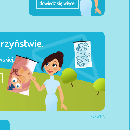
dowiedz się więcej
erzyństwie.
skiej.
REKLAMA