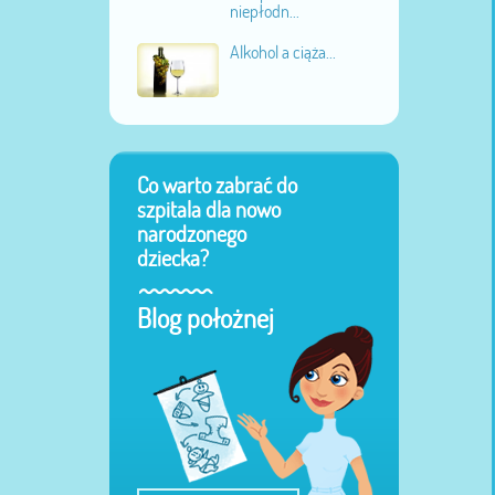
niepłodn...
Alkohol a ciąża...
Co warto zabrać do
szpitala dla nowo
narodzonego
dziecka?
Blog położnej