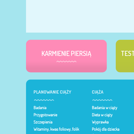
KARMIENIE PIERSIĄ
TES
PLANOWANIE CIĄŻY
CIĄŻA
Badania
Badania w ciąży
Przygotowanie
Dieta w ciąży
Szczepienia
Wyprawka
Witaminy, kwas foliowy, folik
Pokój dla dziecka