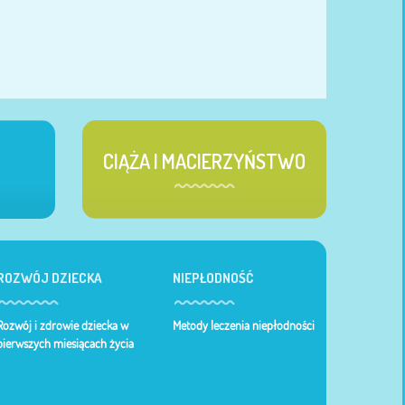
CIĄŻA I MACIERZYŃSTWO
ROZWÓJ DZIECKA
NIEPŁODNOŚĆ
Rozwój i zdrowie dziecka w
Metody leczenia niepłodności
pierwszych miesiącach życia