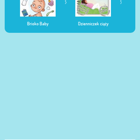
Dzienniczek ciąży
Dzienniczek żywienia
Dzi