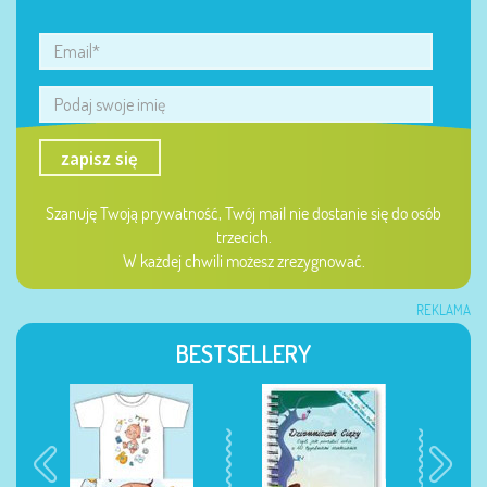
zapisz się
Szanuję Twoją prywatność, Twój mail nie dostanie się do osób
trzecich.
W każdej chwili możesz zrezygnować.
REKLAMA
BESTSELLERY