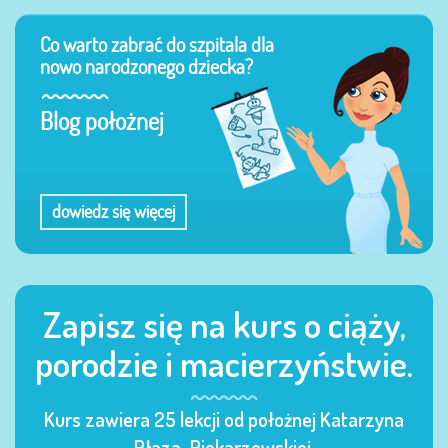
Co warto zabrać do szpitala dla
nowo narodzonego dziecka?
Blog położnej
dowiedz się więcej
Zapisz się na kurs o ciąży,
porodzie i macierzyństwie.
Kurs zawiera 25 lekcji od położnej Katarzyna
Płaza-Piekarzewskiej.