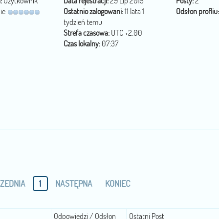
:
Użytkownik
Data rejestracji:
29 Lip 2015
Posty:
2
ie
Ostatnio zalogowani:
11 lata 1
Odsłon profliu:
tydzień temu
Strefa czasowa:
UTC +2:00
Czas lokalny:
07:37
ZEDNIA
1
NASTĘPNA
KONIEC
Odpowiedzi / Odsłon
Ostatni Post