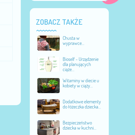
ZOBACZ TAKŻE
Chusta w
wyprawce...
Bioself - Urządzenie
dla planujących
ciąże...
Witaminy w diecie u
kobiety w ciąży...
Dodatkowe elementy
do łóżeczka dziecka...
Bezpieczeństwo
dziecka w kuchni...