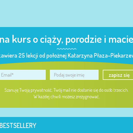
 na kurs o ciąży, porodzie i maci
zawiera 25 lekcji od położnej Katarzyna Płaza-Piekarzew
zapisz się
Szanuję Twoją prywatność, Twój mail nie dostanie się do osób trzecich.
W każdej chwili możesz zrezygnować.
BESTSELLERY