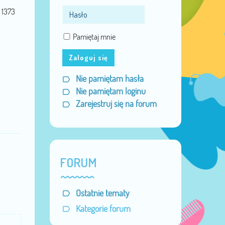
Miejsce:
Toruń
1373
Data urodzenia:
11 Mar 1985
Pamiętaj mnie
Zaloguj się
Nie pamiętam hasła
Nie pamiętam loginu
Zarejestruj się na forum
FORUM
Ostatnie tematy
Kategorie forum