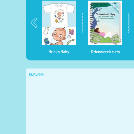
egularna mama
Brioko Baby
Dzienniczek ciąży
REKLAMA