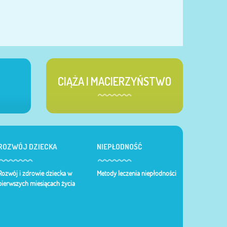
CIĄŻA I MACIERZYŃSTWO
ROZWÓJ DZIECKA
NIEPŁODNOŚĆ
Rozwój i zdrowie dziecka w
Metody leczenia niepłodności
pierwszych miesiącach życia