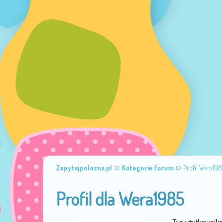
Zapytajpolozna.pl
Kategorie forum
Profil Wera19
Profil dla Wera1985