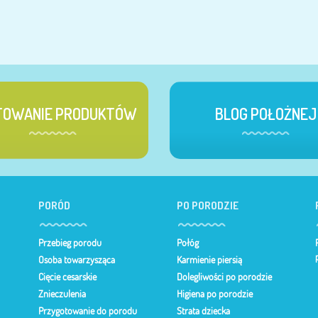
TOWANIE PRODUKTÓW
BLOG POŁOŻNEJ
PORÓD
PO PORODZIE
Przebieg porodu
Połóg
Osoba towarzysząca
Karmienie piersią
Cięcie cesarskie
Dolegliwości po porodzie
Znieczulenia
Higiena po porodzie
Przygotowanie do porodu
Strata dziecka