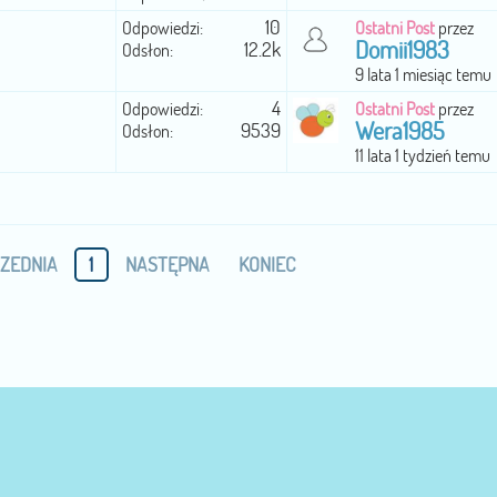
10
Odpowiedzi:
Ostatni Post
przez
Domii1983
12.2k
Odsłon:
9 lata 1 miesiąc temu
4
Odpowiedzi:
Ostatni Post
przez
Wera1985
9539
Odsłon:
11 lata 1 tydzień temu
ZEDNIA
1
NASTĘPNA
KONIEC