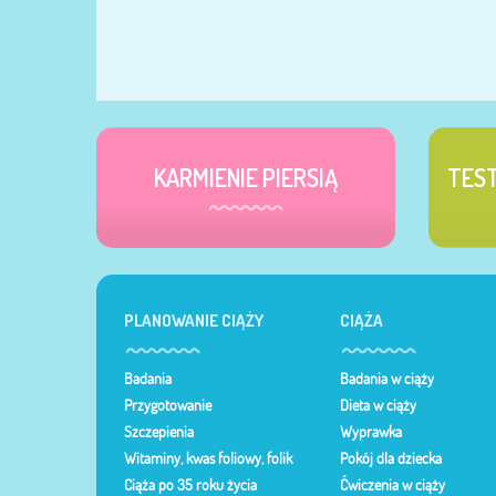
KARMIENIE PIERSIĄ
TES
PLANOWANIE CIĄŻY
CIĄŻA
Badania
Badania w ciąży
Przygotowanie
Dieta w ciąży
Szczepienia
Wyprawka
Witaminy, kwas foliowy, folik
Pokój dla dziecka
Ciąża po 35 roku życia
Ćwiczenia w ciąży