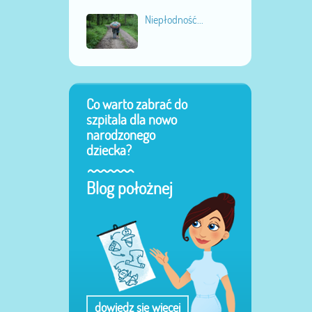
Niepłodność...
Co warto zabrać do
szpitala dla nowo
narodzonego
dziecka?
Blog położnej
dowiedz się więcej