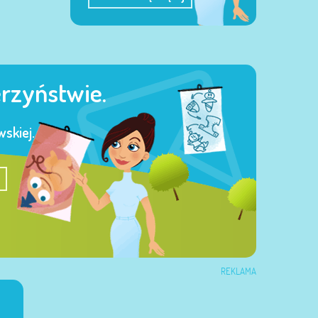
erzyństwie.
skiej.
REKLAMA