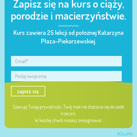
Zapisz się na kurs o ciąży,
porodzie i macierzyństwie.
Kurs zawiera 25 lekcji od położnej Katarzyna
Płaza-Piekarzewskiej.
zapisz się
Szanuję Twoją prywatność, Twój mail nie dostanie się do osób
trzecich.
W każdej chwili możesz zrezygnować.
REKLAMA