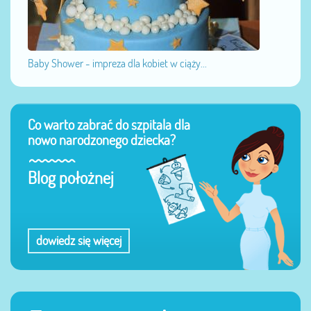
Baby Shower - impreza dla kobiet w ciąży...
Co warto zabrać do szpitala dla
nowo narodzonego dziecka?
Blog położnej
dowiedz się więcej