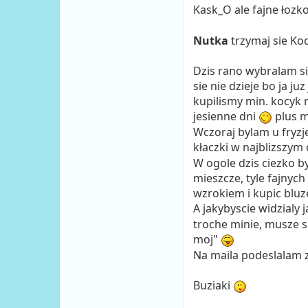
Kask_O ale fajne łoz
Nutka
trzymaj sie Koc
Dzis rano wybralam s
sie nie dzieje bo ja j
kupilismy min. kocyk 
jesienne dni
plus m
Wczoraj bylam u fryzj
kłaczki w najblizszym
W ogole dzis ciezko by
mieszcze, tyle fajnyc
wzrokiem i kupic bluze
A jakybyscie widzial
troche minie, musze 
moj"
Na maila podeslalam z
Buziaki