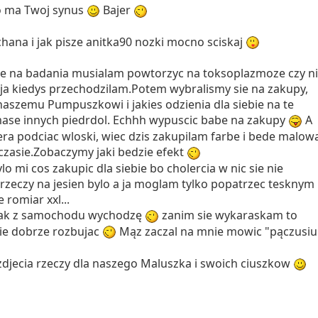
ko ma Twoj synus
Bajer
hana i jak pisze anitka90 nozki mocno sciskaj
ie na badania musialam powtorzyc na toksoplazmoze czy ni
uz ja kiedys przechodzilam.Potem wybralismy sie na zakupy,
naszemu Pumpuszkowi i jakies odzienia dla siebie na te
ase innych piedrdol. Echhh wypuscic babe na zakupy
A
era podciac wloski, wiec dzis zakupilam farbe i bede malow
 czasie.Zobaczymy jaki bedzie efekt
lo mi cos zakupic dla siebie bo cholercia w nic sie nie
h rzeczy na jesien bylo a ja moglam tylko popatrzec tesknym
 romiar xxl...
y jak z samochodu wychodzę
zanim sie wykaraskam to
sie dobrze rozbujac
Mąz zaczal na mnie mowic "pączusiu
djecia rzeczy dla naszego Maluszka i swoich ciuszkow