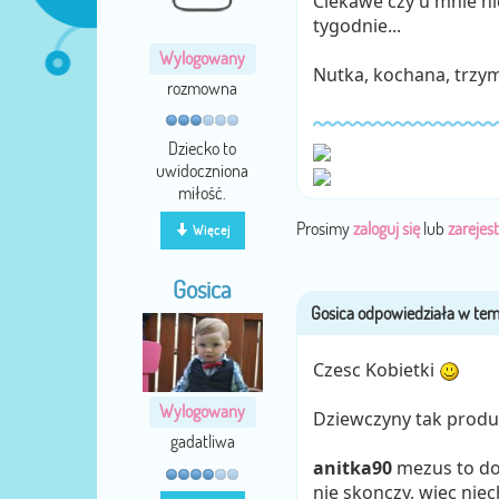
Ciekawe czy u mnie ni
tygodnie...
Wylogowany
Nutka, kochana, trzyma
rozmowna
Dziecko to
uwidoczniona
miłość.
Prosimy
zaloguj się
lub
zarejest
Więcej
Gosica
Czesc Kobietki
Wylogowany
Dziewczyny tak produ
gadatliwa
anitka90
mezus to do
nie skonczy, wiec nie