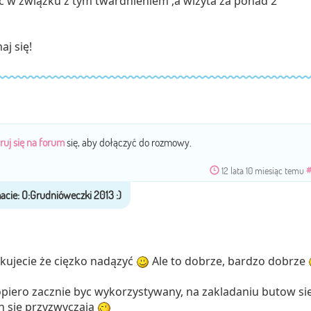
c w związku z tym twardnieniem ,a wizyta za ponad 2
j się!
ruj się na forum
się, aby dołączyć do rozmowy.
12 lata 10 miesiąc temu
kujecie że cięzko nadązyć
Ale to dobrze, bardzo dobrze
piero zacznie byc wykorzystywany, na zakladaniu butow si
ch sie przyzwyczaja