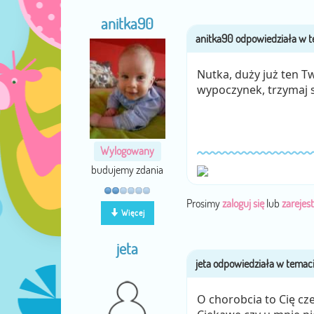
anitka90
Nutka, duży już ten 
wypoczynek, trzymaj się
Wylogowany
budujemy zdania
Prosimy
zaloguj się
lub
zarejest
Więcej
jeta
O chorobcia to Cię c