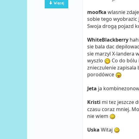
Więcej
moofka
wlasnie zdaje
sobie tego wyobrazic
Swoja drogą pojazd k
WhiteBlackberry
haha
sie bala dac depilowac
sie marzyl X-landera w
wyszlo
Co do bólu i
znieczulenie zapisala 
porodówce
Jeta
ja kombinezono
Kristi
mi tez jeszcze d
czasu coraz mniej. Mo
nie wiem
Uska
Witaj