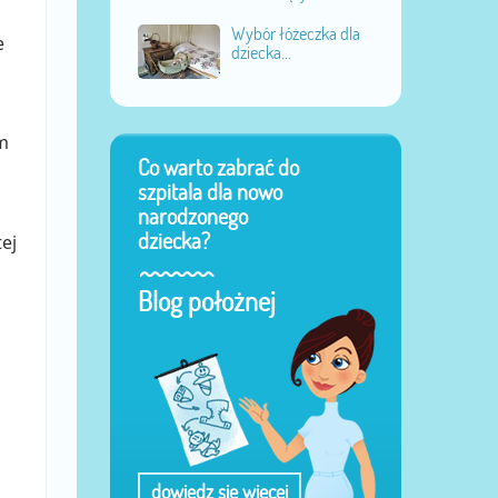
Wybór łóżeczka dla
e
dziecka...
m
Co warto zabrać do
szpitala dla nowo
narodzonego
dziecka?
ej
Blog położnej
dowiedz się więcej