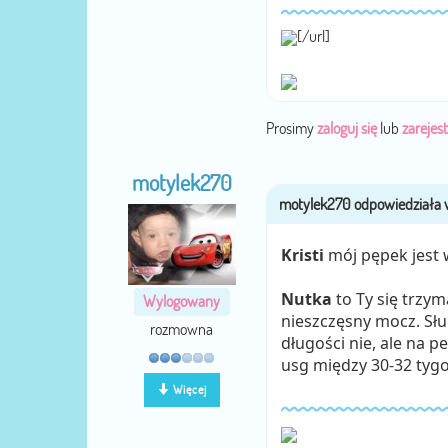
[/url]
Prosimy
zaloguj się
lub
zarejest
motylek270
Kristi
mój pępek jest w
Nutka
to Ty się trzym
Wylogowany
nieszczęsny mocz. Słu
rozmowna
długości nie, ale na 
usg między 30-32 tygo
Więcej