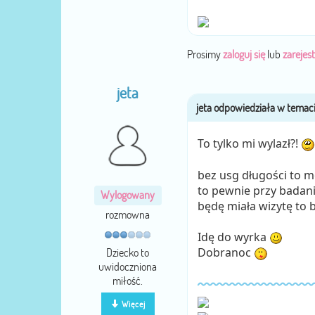
Prosimy
zaloguj się
lub
zarejest
jeta
To tylko mi wylazł?!
bez usg długości to m
to pewnie przy badaniu
Wylogowany
będę miała wizytę to b
rozmowna
Idę do wyrka
Dobranoc
Dziecko to
uwidoczniona
miłość.
Więcej