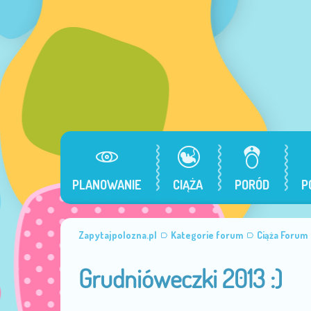
PLANOWANIE
CIĄŻA
PORÓD
P
Zapytajpolozna.pl
Kategorie forum
Ciąża Forum
Grudnióweczki 2013 :)