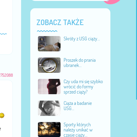
ZOBACZ TAKŻE
Skróty z USG ciąży...
Proszek do prania
ubranek...
#752088
Czy uda mi się szybko
wrócić do formy
sprzed ciąży?
Ciąża a badanie
USG...
Sporty których
e
należy unikać w
czasie ciąży...