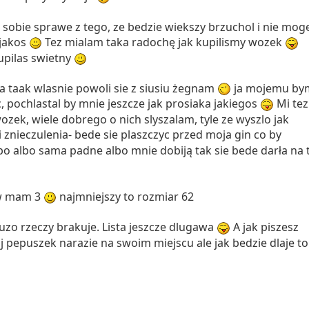
 sobie sprawe z tego, ze bedzie wiekszy brzuchol i nie mog
 jakos
Tez mialam taka radochę jak kupilismy wozek
upilas swietny
 taak wlasnie powoli sie z siusiu żegnam
ja mojemu by
, pochlastal by mnie jeszcze jak prosiaka jakiegos
Mi tez
ozek, wiele dobrego o nich slyszalam, tyle ze wyszlo jak
 znieczulenia- bede sie plaszczyc przed moja gin co by
bo albo sama padne albo mnie dobiją tak sie bede darła na t
w mam 3
najmniejszy to rozmiar 62
uzo rzeczy brakuje. Lista jeszcze dlugawa
A jak piszesz
j pepuszek narazie na swoim miejscu ale jak bedzie dlaje to