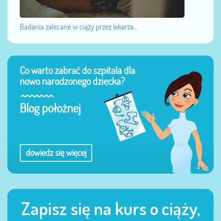
Badania zalecane w ciąży przez lekarza...
Co warto zabrać do szpitala dla
nowo narodzonego dziecka?
Blog położnej
dowiedz się więcej
Zapisz się na kurs o ciąży,