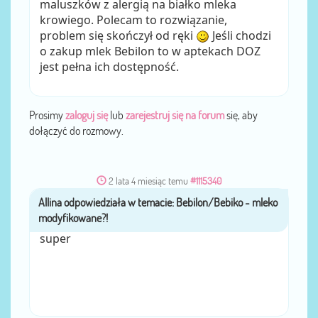
maluszków z alergią na białko mleka
krowiego. Polecam to rozwiązanie,
problem się skończył od ręki
Jeśli chodzi
o zakup mlek Bebilon to w aptekach DOZ
jest pełna ich dostępność.
Prosimy
zaloguj się
lub
zarejestruj się na forum
się, aby
dołączyć do rozmowy.
2 lata 4 miesiąc temu
#1115340
Allina
przez
super