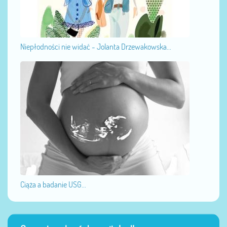
Niepłodności nie widać - Jolanta Drzewakowska...
Ciąża a badanie USG...