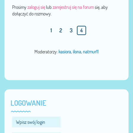
Prosimy
zaloguj się
lub
zarejestruj się na forum
się, aby
dołączyć do rozmowy.
1
2
3
4
Moderatorzy:
kasiora
,
ilona
,
natmur11
LOGOWANIE