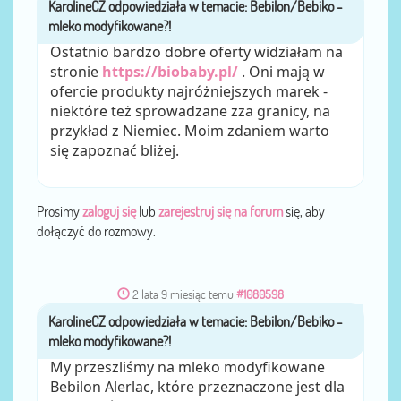
KarolineCZ
przez
Ostatnio bardzo dobre oferty widziałam na
stronie
https://biobaby.pl/
. Oni mają w
ofercie produkty najróżniejszych marek -
niektóre też sprowadzane zza granicy, na
przykład z Niemiec. Moim zdaniem warto
się zapoznać bliżej.
Prosimy
zaloguj się
lub
zarejestruj się na forum
się, aby
dołączyć do rozmowy.
2 lata 9 miesiąc temu
#1080598
KarolineCZ
przez
My przeszliśmy na mleko modyfikowane
Bebilon Alerlac, które przeznaczone jest dla