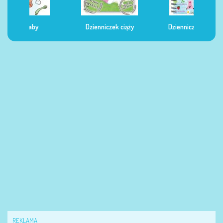
Dzienniczek ciąży
Dzienniczek żywienia
Dzi
REKLAMA