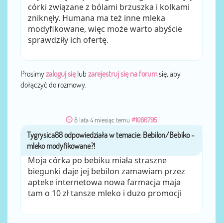
córki związane z bólami brzuszka i kolkami
zniknęły. Humana ma też inne mleka
modyfikowane, więc może warto abyście
sprawdziły ich ofertę.
Prosimy
zaloguj się
lub
zarejestruj się na forum
się, aby
dołączyć do rozmowy.
8 lata 4 miesiąc temu
#1066795
Tygrysica88
przez
Moja córka po bebiku miała straszne
biegunki daje jej bebilon zamawiam przez
apteke internetowa nowa farmacja maja
tam o 10 zł tansze mleko i duzo promocji