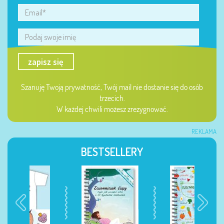
zapisz się
Szanuję Twoją prywatność, Twój mail nie dostanie się do osób
trzecich.
W każdej chwili możesz zrezygnować.
REKLAMA
BESTSELLERY