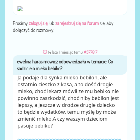
Prosimy
zaloguj się
lub
zarejestruj się na forum
się, aby
dołączyć do rozmowy.
14 lata 1 miesiąc temu
#377017
ewelina harasimowicz
przez
Ja podaje dla synka mleko bebilon, ale
ostatnio cieszko z kasa, a to dość drogie
mleko, choć lekarz mówił ze mu bebiko nie
powinno zaszkodzić, choć niby bebilon jest
lepszy, a jeszcze w drodze drugie dziecko
to będzie wydatków, temu myślę by może
zmienić mleko.A czy waszym dzieciom
pasuje bebiko?