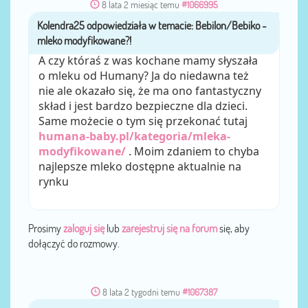
8 lata 2 miesiąc temu
#1066995
Kolendra25
przez
A czy któraś z was kochane mamy słyszała
o mleku od Humany? Ja do niedawna też
nie ale okazało się, że ma ono fantastyczny
skład i jest bardzo bezpieczne dla dzieci.
Same możecie o tym się przekonać tutaj
humana-baby.pl/kategoria/mleka-
modyfikowane/
. Moim zdaniem to chyba
najlepsze mleko dostępne aktualnie na
rynku
Prosimy
zaloguj się
lub
zarejestruj się na forum
się, aby
dołączyć do rozmowy.
8 lata 2 tygodni temu
#1067387