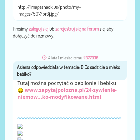
http://imageshack.us/photo/my-
images/507/br3j.jpg/
Prosimy
zaloguj się
lub
zarejestruj się na forum
się, aby
dołączyć do rozmowy.
14 lata 1 miesiąc temu
#377036
Asiersa
przez
Tutaj można poczytać o bebilonie i bebiku
www.zapytajpolozna.pl/24-zywienie-
niemow...ko-modyfikowane.html