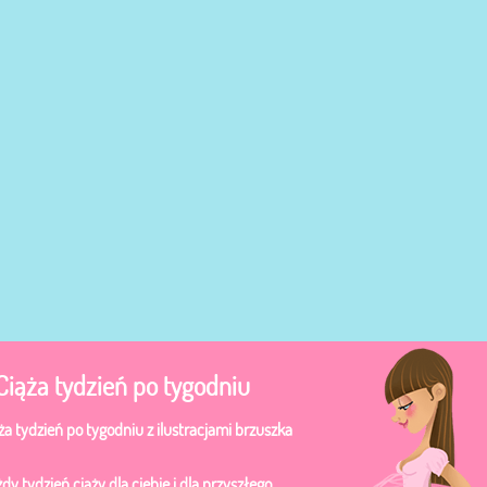
 Ciąża tydzień po tygodniu
a tydzień po tygodniu z ilustracjami brzuszka
y tydzień ciąży dla ciebie i dla przyszłego