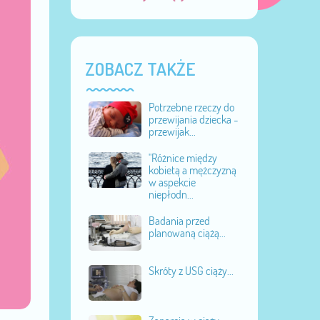
ZOBACZ TAKŻE
Potrzebne rzeczy do
przewijania dziecka -
przewijak...
"Różnice między
kobietą a mężczyzną
w aspekcie
niepłodn...
Badania przed
planowaną ciążą...
Skróty z USG ciąży...