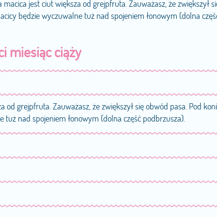
a macica jest ciut większa od grejpfruta. Zauważasz, że zwiększył si
macicy będzie wyczuwalne tuż nad spojeniem łonowym (dolna częś
ci miesiąc ciąży
sza od grejpfruta. Zauważasz, że zwiększył się obwód pasa. Pod kon
ne tuż nad spojeniem łonowym (dolna część podbrzusza).
tomiast jego Składniki są wydalane poprzez łożysko do krwi matki.
cka. Dziecko otwiera usta, połyka wody płodowe, które ćwiczą nerki i
st USG zadbaj o to, żeby z Tobą poszedł ojciec dziecka. Pamiętaj o
zięki temu pomożesz jemu przygotować się do ojcostwa.
mleczne wytworzyły się już wcześniej.Dziecko w brzuchu mamy już