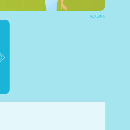
REKLAMA
Brioko Baby
Dzienniczek ciąży
Dzienniczek żywieni