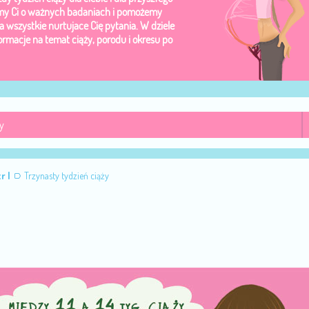
imy Ci o ważnych badaniach i pomożemy
 wszystkie nurtujace Cię pytania. W dziele
formacje na temat ciąży, porodu i okresu po
r I
Trzynasty tydzień ciąży