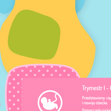
Trymestr I -
Przedstawiamy: ciąż
i rozwoju dziecka.
Poznasz rady na każd