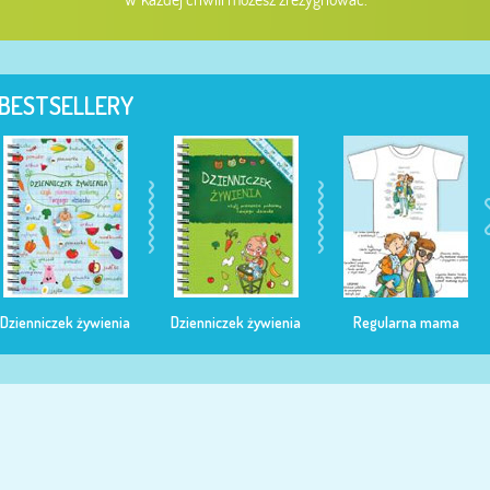
BESTSELLERY
Dzienniczek żywienia
Dzienniczek żywienia
Regularna mama