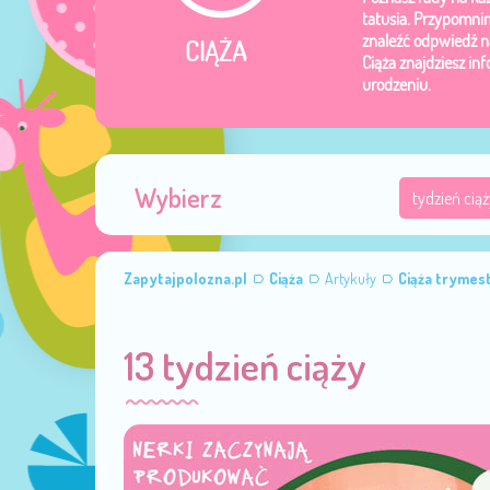
tatusia. Przypomn
znaleźć odpwiedź na
CIĄŻA
Ciąża znajdziesz in
urodzeniu.
Wybierz
Zapytajpolozna.pl
Ciąża
Artykuły
Ciąża trymest
13 tydzień ciąży