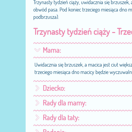
Trzynasty tydzień ciąży, uwidacznia się brzuszek, 
obwód pasa. Pod koniec trzeciego miesiąca dno 
podbrzusza).
Trzynasty tydzień ciąży - Trze
Mama:
Uwidacznia się brzuszek, a macica jest ciut więk
trzeciego miesiąca dno macicy będzie wyczuwal
Dziecko:
Rady dla mamy:
Nerki zaczynają pracować. Efektem jest mocz. Na
Następnie jej nerki filtrują składniki moczu dzie
Rady dla taty:
pokarmowy. Powoli zaczyna uczyć się ssać.
W terminie od 11- 14 tygodnia ciąży wykonywane je
żeby angażować go w sprawy dotyczące ciąże. D
Pojawiają się zawiązki zębów stałych, ponieważ 