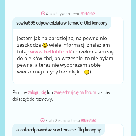
4 lata 2 tygodni temu
#1071078
sowka999
przez
jestem jak najbardziej za, na pewno nie
zaszkodzą
wiele informacji znalazlam
tutaj:
www.hellolife.pl/
i przekonalam się
do olejków cbd, bo wczesniej to nie byłam
pewna. a teraz nie wyobrazam sobie
wieczornej rutyny bez olejku
)
Prosimy
zaloguj się
lub
zarejestruj się na forum
się, aby
dołączyć do rozmowy.
3 lata 2 miesiąc temu
#1080198
alioolio
przez