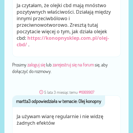
Ja czytałam, że olejki cbd mają mnóstwo
pozytywnych właściwości. Działają między
innymi przeciwbólowo i
przeciwnowotworowo. Zresztą tutaj
poczytacie więcej o tym, jak działa olejek
cbd:
https://konopnysklep.com.pl/olej-
cbd/
.
Prosimy
zaloguj się
lub
zarejestruj się na forum
się, aby
dołączyć do rozmowy.
5 lata 3 miesiąc temu
#1069907
martta3
przez
Ja używam wiarę regularnie i nie widzę
żadnych efektów