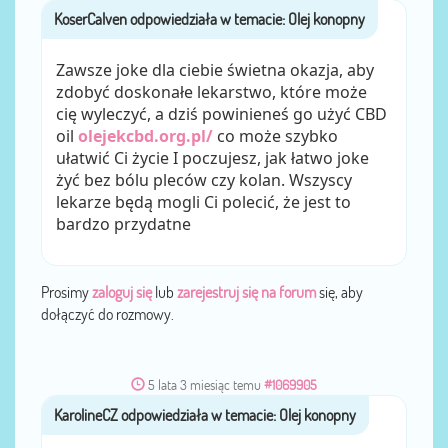
KoserCalven
przez
Zawsze joke dla ciebie świetna okazja, aby
zdobyć doskonałe lekarstwo, które może
cię wyleczyć, a dziś powinieneś go użyć CBD
oil
olejekcbd.org.pl/
co może szybko
ułatwić Ci życie I poczujesz, jak łatwo joke
żyć bez bólu pleców czy kolan. Wszyscy
lekarze będą mogli Ci polecić, że jest to
bardzo przydatne
Prosimy
zaloguj się
lub
zarejestruj się na forum
się, aby
dołączyć do rozmowy.
5 lata 3 miesiąc temu
#1069905
KarolineCZ
przez