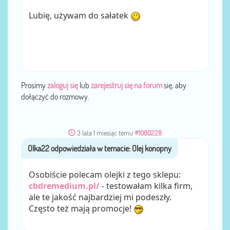
Lubię, używam do sałatek
Prosimy
zaloguj się
lub
zarejestruj się na forum
się, aby
dołączyć do rozmowy.
3 lata 1 miesiąc temu
#1080228
Olka22
przez
Osobiście polecam olejki z tego sklepu:
cbdremedium.pl/
- testowałam kilka firm,
ale te jakość najbardziej mi podeszły.
Często też mają promocje!