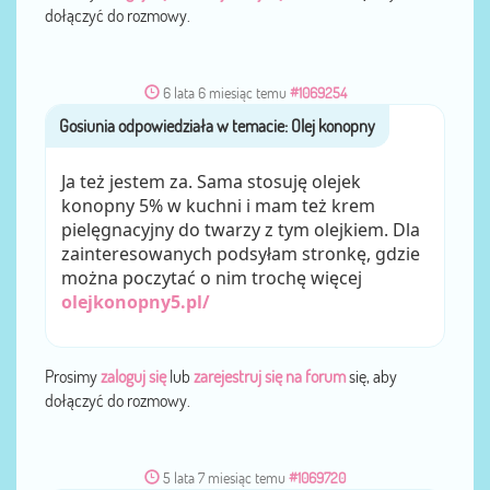
dołączyć do rozmowy.
6 lata 6 miesiąc temu
#1069254
Gosiunia
przez
Ja też jestem za. Sama stosuję olejek
konopny 5% w kuchni i mam też krem
pielęgnacyjny do twarzy z tym olejkiem. Dla
zainteresowanych podsyłam stronkę, gdzie
można poczytać o nim trochę więcej
olejkonopny5.pl/
Prosimy
zaloguj się
lub
zarejestruj się na forum
się, aby
dołączyć do rozmowy.
5 lata 7 miesiąc temu
#1069720