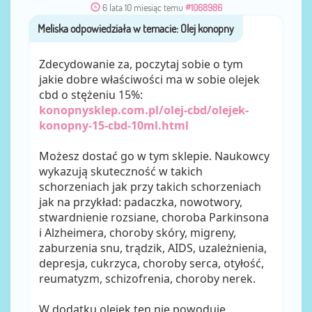
6 lata 10 miesiąc temu
#1068986
Meliska
przez
Zdecydowanie za, poczytaj sobie o tym
jakie dobre właściwości ma w sobie olejek
cbd o stężeniu 15%:
konopnysklep.com.pl/olej-cbd/olejek-
konopny-15-cbd-10ml.html
Możesz dostać go w tym sklepie. Naukowcy
wykazują skuteczność w takich
schorzeniach jak przy takich schorzeniach
jak na przykład: padaczka, nowotwory,
stwardnienie rozsiane, choroba Parkinsona
i Alzheimera, choroby skóry, migreny,
zaburzenia snu, trądzik, AIDS, uzależnienia,
depresja, cukrzyca, choroby serca, otyłość,
reumatyzm, schizofrenia, choroby nerek.
W dodatku olejek ten nie powoduje