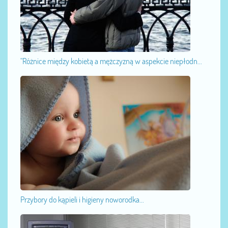
"Różnice między kobietą a mężczyzną w aspekcie niepłodn...
Przybory do kąpieli i higieny noworodka...