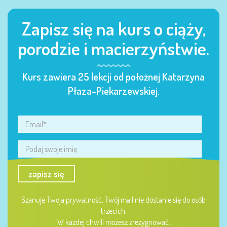
Zapisz się na kurs o ciąży,
porodzie i macierzyństwie.
Kurs zawiera 25 lekcji od położnej Katarzyna
Płaza-Piekarzewskiej.
zapisz się
Szanuję Twoją prywatność, Twój mail nie dostanie się do osób
trzecich.
W każdej chwili możesz zrezygnować.