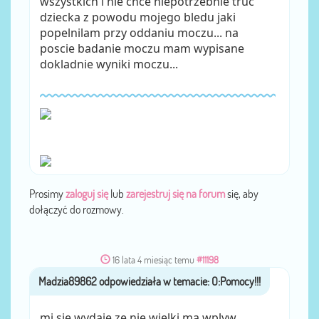
wszystkich i nie chce niepotrzebnie truc
dziecka z powodu mojego bledu jaki
popelnilam przy oddaniu moczu... na
poscie badanie moczu mam wypisane
dokladnie wyniki moczu...
Prosimy
zaloguj się
lub
zarejestruj się na forum
się, aby
dołączyć do rozmowy.
16 lata 4 miesiąc temu
#11198
Madzia89862
przez
mi sie wydaje ze nie wielki ma wplyw