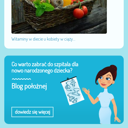
Witaminy w diecie u kobiety w ciąży...
Co warto zabrać do szpitala dla
nowo narodzonego dziecka?
Blog położnej
dowiedz się więcej