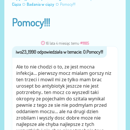
Ciąża
Badania w ciąży
Pomocy!!!
Pomocy!!!
16 lata 4 miesiąc temu
#11185
iwo23_1990
przez
Ale to nie chodzi o to, ze jest mocna
infekcja... pierwszy mocz mialam gorszy niz
ten trzeci i mowil mi ze tylko mam brac
urosept bo antybiotyk jeszcze nie jest
potrzrebny.. ten mocz co wyszedl taki
okropny ze pojechalm do szitala wynikal
pewnie z tego ze sie nie podmylam przed
oddaniem moczu... ale na drugi dzien
zrobilam i wyszly dosc dobre moze nie
najlepsze ale chyba najlepsze z tych