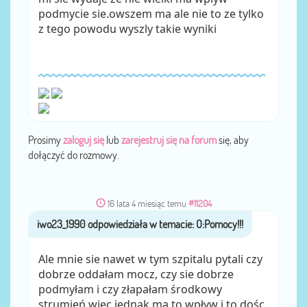
podmycie sie.owszem ma ale nie to ze tylko
z tego powodu wyszly takie wyniki
Prosimy
zaloguj się
lub
zarejestruj się na forum
się, aby
dołączyć do rozmowy.
16 lata 4 miesiąc temu
#11204
iwo23_1990
przez
Ale mnie sie nawet w tym szpitalu pytali czy
dobrze oddałam mocz, czy sie dobrze
podmyłam i czy złapałam środkowy
strumień wiec jednak ma to wpływ i to dośc