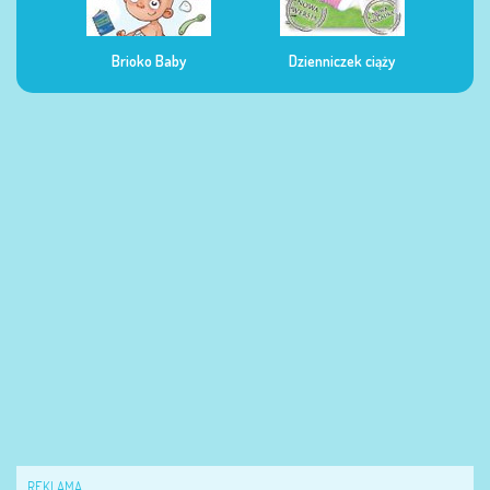
rioko Baby
Dzienniczek ciąży
Dzienniczek żywienia
REKLAMA