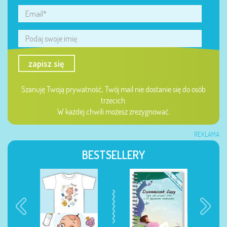
zapisz się
Szanuję Twoją prywatność, Twój mail nie dostanie się do osób
trzecich.
W każdej chwili możesz zrezygnować.
REKLAMA
BESTSELLERY