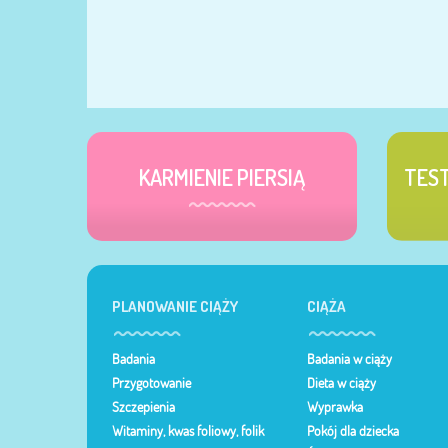
KARMIENIE PIERSIĄ
TES
PLANOWANIE CIĄŻY
CIĄŻA
Badania
Badania w ciąży
Przygotowanie
Dieta w ciąży
Szczepienia
Wyprawka
Witaminy, kwas foliowy, folik
Pokój dla dziecka