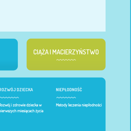
CIĄŻA I MACIERZYŃSTWO
ROZWÓJ DZIECKA
NIEPŁODNOŚĆ
Rozwój i zdrowie dziecka w
Metody leczenia niepłodności
pierwszych miesiącach życia