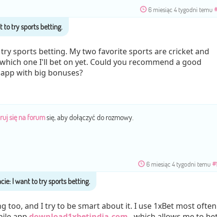
6 miesiąc 4 tygodni temu
 try sports betting. My two favorite sports are cricket and
w which one I'll bet on yet. Could you recommend a good
 app with big bonuses?
ruj się na forum
się, aby dołączyć do rozmowy.
6 miesiąc 4 tygodni temu
#
ing too, and I try to be smart about it. I use 1xBet most often
bile app
download1xbetindia.com
, which allows me to be