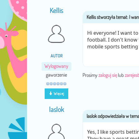
Kellis
Hi everyone! I want to
football. I don't kno
mobile sports betting
AUTOR
Wylogowany
gaworzenie
Prosimy
zaloguj się
lub
zarejest
Więcej
laslok
Yes, I like sports bett
They have a great mo