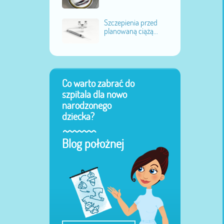
Szczepienia przed
planowaną ciążą...
Co warto zabrać do
szpitala dla nowo
narodzonego
dziecka?
Blog położnej