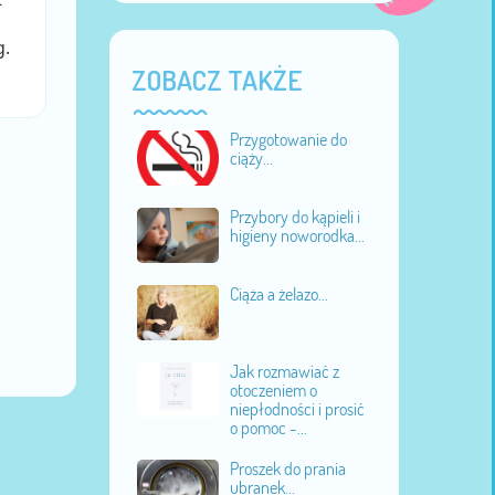
g.
ZOBACZ TAKŻE
Przygotowanie do
ciąży...
Przybory do kąpieli i
higieny noworodka...
Ciąża a żelazo...
Jak rozmawiać z
otoczeniem o
niepłodności i prosić
o pomoc -...
Proszek do prania
ubranek...