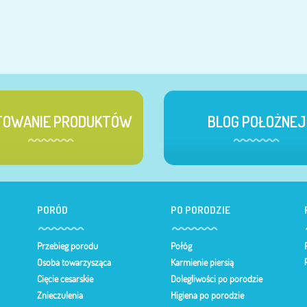
TOWANIE PRODUKTÓW
BLOG POŁOŻNEJ
PORÓD
PO PORODZIE
Przebieg porodu
Połóg
Osoba towarzysząca
Karmienie piersią
Cięcie cesarskie
Dolegliwości po porodzie
Znieczulenia
Higiena po porodzie