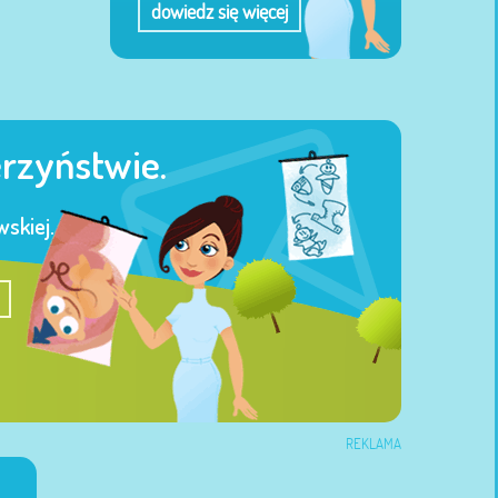
dowiedz się więcej
erzyństwie.
skiej.
REKLAMA