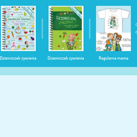
Dzienniczek żywienia
Dzienniczek żywienia
Regularna mama