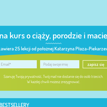
 na kurs o ciąży, porodzie i maci
zawiera 25 lekcji od położnej Katarzyna Płaza-Piekarzew
zapisz się
Szanuję Twoją prywatność, Twój mail nie dostanie się do osób trzecich.
W każdej chwili możesz zrezygnować.
BESTSELLERY