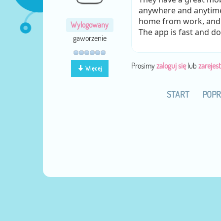
anywhere and anytime 
home from work, and s
Wylogowany
The app is fast and d
gaworzenie
Prosimy
zaloguj się
lub
zarejest
Więcej
START
POPR