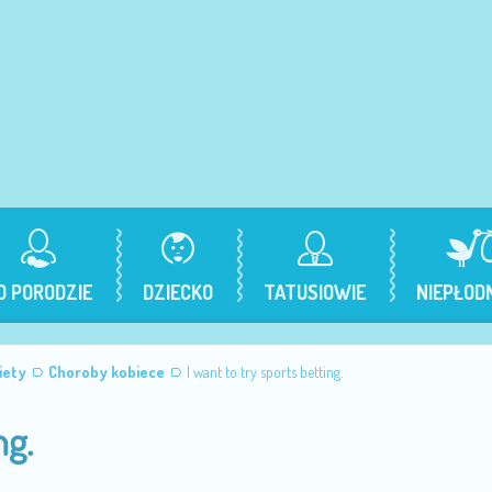
O PORODZIE
DZIECKO
TATUSIOWIE
NIEPŁOD
iety
Choroby kobiece
I want to try sports betting.
ng.