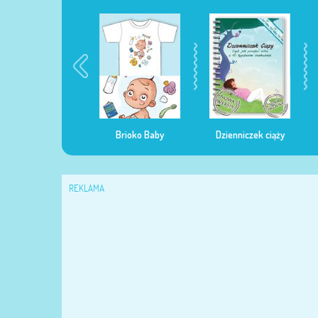
egularna mama
Brioko Baby
Dzienniczek ciąży
REKLAMA