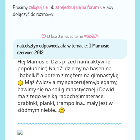
Prosimy
zaloguj się
lub
zarejestruj się na forum
się, aby
dołączyć do rozmowy.
13 lata 3 miesiąc temu
#624674
nati.olsztyn
przez
Hej Mamusie! Dziś przed nami aktywne
popołudnie:) Na 17.idziemy na basen na
"bąbelki" a potem z mężem na gimnastykę
Mąż ćwiczy a my spacerujemy,biegamy,
bawimy się na sali gimnastycznej i Dawid
ma z tego wielką radochę:)materace,
drabinki, pianki, trampolina...mały jest w
siódmym niebie...
,