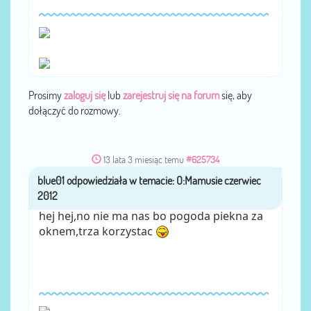
Prosimy
zaloguj się
lub
zarejestruj się na forum
się, aby
dołączyć do rozmowy.
13 lata 3 miesiąc temu
#625734
blue01
przez
hej hej,no nie ma nas bo pogoda piekna za
oknem,trza korzystac