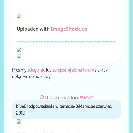
Uploaded with
ImageShack.us
Prosimy
zaloguj się
lub
zarejestruj się na forum
się, aby
dołączyć do rozmowy.
13 lata 3 miesiąc temu
#624214
blue01
przez