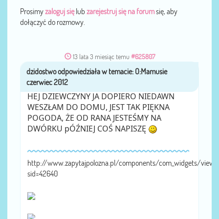
Prosimy
zaloguj się
lub
zarejestruj się na forum
się, aby
dołączyć do rozmowy.
13 lata 3 miesiąc temu
#625807
dzidostwo
przez
HEJ DZIEWCZYNY JA DOPIERO NIEDAWN
WESZŁAM DO DOMU, JEST TAK PIĘKNA
POGODA, ŻE OD RANA JESTEŚMY NA
DWÓRKU pÓŹNIEJ COŚ NAPISZĘ
http://www.zapytajpolozna.pl/components/com_widgets/view.
sid=42640