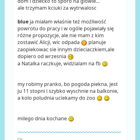
dom i dziecko to sporo na glowie...
ale trzymam kciuki za wytrwalosc
blue
ja miałam właśnie też możliwość
powrotu do pracy i w ogóle pojawiały się
różne propozycje, ale nie mam z kim
zostawić Alicji, wic odpada
planuje
zaopiekowac sie innym dzieciaczkiem,ale
dopiero od wrzesnia
a Natalka raczkuje, widzialam na fb
my robimy pranko, bo pogoda piekna, jest
ju 11 stopni i szybko wyschnie na balkonie,
a kolo poludnia uciekamy do zoo
milego dnia kochane