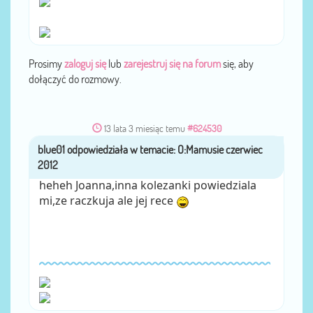
Prosimy
zaloguj się
lub
zarejestruj się na forum
się, aby
dołączyć do rozmowy.
13 lata 3 miesiąc temu
#624530
blue01
przez
heheh Joanna,inna kolezanki powiedziala
mi,ze raczkuja ale jej rece