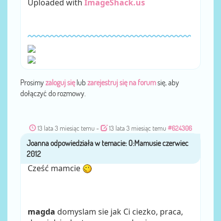
Uploaded with
ImageShack.us
Prosimy
zaloguj się
lub
zarejestruj się na forum
się, aby
dołączyć do rozmowy.
13 lata 3 miesiąc temu
-
13 lata 3 miesiąc temu
#624306
Joanna
przez
Cześć mamcie
magda
domyslam sie jak Ci ciezko, praca,