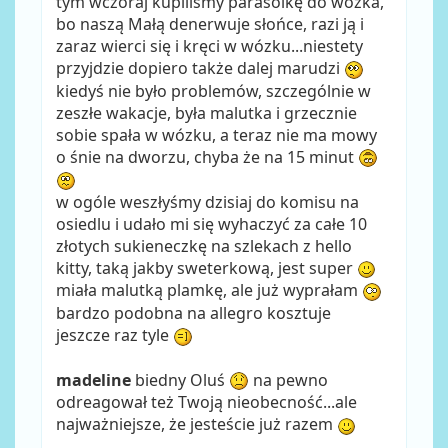
tym wczoraj kupilismy parasolkę do wózka,
bo naszą Małą denerwuje słońce, razi ją i
zaraz wierci się i kręci w wózku...niestety
przyjdzie dopiero także dalej marudzi
kiedyś nie było problemów, szczególnie w
zeszłe wakacje, była malutka i grzecznie
sobie spała w wózku, a teraz nie ma mowy
o śnie na dworzu, chyba że na 15 minut
w ogóle weszłyśmy dzisiaj do komisu na
osiedlu i udało mi się wyhaczyć za całe 10
złotych sukieneczkę na szlekach z hello
kitty, taką jakby sweterkową, jest super
miała malutką plamkę, ale już wyprałam
bardzo podobna na allegro kosztuje
jeszcze raz tyle
madeline
biedny Oluś
na pewno
odreagował też Twoją nieobecność...ale
najważniejsze, że jesteście już razem