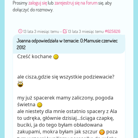
Prosimy
zaloguj się
lub
zarejestruj się na forum
się, aby
dołączyć do rozmowy.
13 lata 3 miesiąc temu
-
13 lata 3 miesiąc temu
#625626
Joanna
przez
Cześć kochane
ale cisza,gdzie się wszystkie podziewacie?
my już spacerek mamy zaliczony, pogoda
świetna
ale niestety dla mnie ostatnio spacery z Ala
to udręka, głównie dzisiaj...ściąga czapkę,
buciki, ja do tego byłam obładowana
zakupami, mokra byłam jak szczur
poza