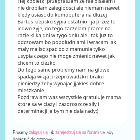
Hej kobietki przepraszam ze nie pisalam i
nie drobilam zalegloosci ale niemam nawet
kiedy usiasc do komoputera na dluzej
Bartus kiepsko sypia ostatnio i ja przez to
ledwo zyje, do tego zaczelam pracce na
razie kilka dni w tygo dniu ale i tak juz to
odczowam bo popoludniami i wracam jak
maly ma isc spac bo z mamunia tylko
usypia czego nie moge zmienic nawet jak
chcem to ciezko
Do tego same problemy nam na glowe
spadaja wizja przeprowadzki i braku
pieniedzy zeby wynajac jjakies dobre
mieszkanie
Pozdrawiam was wszystkie gratuluje mama
ktore sa w ciazy i zazdroszcze sily i
determinacji ja bym nie dala rady:)
Prosimy
zaloguj się
lub
zarejestruj się na forum
się, aby
dołączyć do rozmowy.