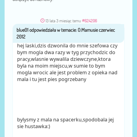
13 lata 3 miesiąc temu
#624206
blue01
przez
hej laski,dzis dzwonila do mnie szefowa czy
bym mogla dwa razy w tyg przychodzic do
pracy,wlasnie wywalila dziewczyne,ktora
byla na moim miejscu,w sumie to bym
mogla wrocic ale jest problem z opieka nad
mala i tu jest pies pogrzebany
bylysmy z mala na spacerku,spodobala jej
sie hustawka:)