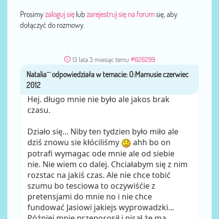
Prosimy
zaloguj się
lub
zarejestruj się na forum
się, aby
dołączyć do rozmowy.
13 lata 3 miesiąc temu
#626299
Natalia^^
przez
Hej. długo mnie nie było ale jakos brak
czasu.
Działo się... Niby ten tydzien było miło ale
dziś znowu sie kłóciliśmy
ahh bo on
potrafi wymagac ode mnie ale od siebie
nie. Nie wiem co dalej. Chciałabym się z nim
rozstac na jakiś czas. Ale nie chce tobić
szumu bo tesciowa to oczywiśćie z
pretensjami do mnie no i nie chce
fundować Jasiowi jakiejs wyprowadzki...
Później mnie przeporosił i pisał że ma