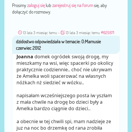
Prosimy
zaloguj się
lub
zarejestruj się na forum
się, aby
dołączyć do rozmowy.
13 lata 3 miesiąc temu
-
13 lata 3 miesiąc temu
#625971
dzidostwo
przez
Joanna
domek ogródek swoją drogę, my
mieszkamy na wsi, więc spacerki po okolicy
praktycznie codziennie.. choć nie ukrywam
że Amelka woli spacerować na własnych
nóżkach nż siedzieć w wózku..
napisałam wcześniejszego posta iw yszłam
z mała chwile na drogę bo dzieci były a
Amelka bardzo ciągnie do dzieci..
a obecnie w tej chwili spi, mam nadzieje ze
juz na noc bo drzemkę od rana zrobiła