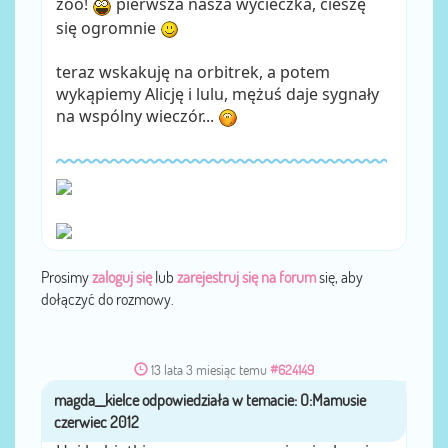
zoo!
pierwsza nasza wycieczka, cieszę
się ogromnie
teraz wskakuję na orbitrek, a potem
wykąpiemy Alicję i lulu, mężuś daje sygnały
na wspólny wieczór...
Prosimy
zaloguj się
lub
zarejestruj się na forum
się, aby
dołączyć do rozmowy.
13 lata 3 miesiąc temu
#624149
magda__kielce
przez