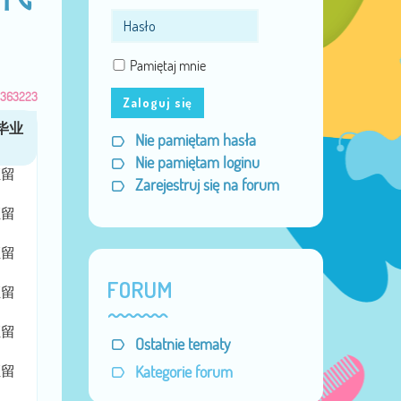
Pamiętaj mnie
1363223
Zaloguj się
Nie pamiętam hasła
Nie pamiętam loginu
证留
Zarejestruj się na forum
证留
证留
FORUM
证留
证留
Ostatnie tematy
证留
Kategorie forum