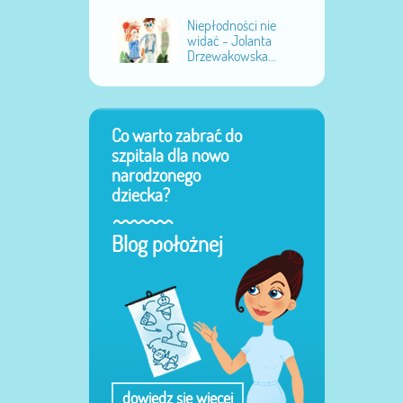
Niepłodności nie
widać - Jolanta
Drzewakowska...
Co warto zabrać do
szpitala dla nowo
narodzonego
dziecka?
Blog położnej
dowiedz się więcej