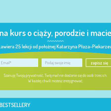
 na kurs o ciąży, porodzie i maci
zawiera 25 lekcji od położnej Katarzyna Płaza-Piekarzew
zapisz się
Szanuję Twoją prywatność, Twój mail nie dostanie się do osób trzecich.
W każdej chwili możesz zrezygnować.
BESTSELLERY