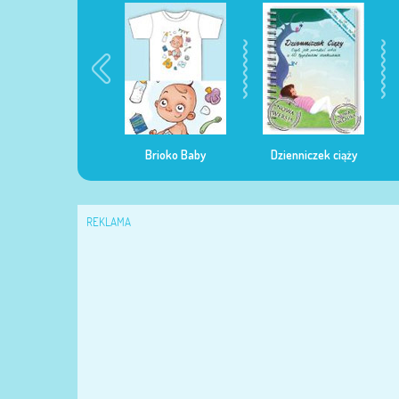
egularna mama
Brioko Baby
Dzienniczek ciąży
REKLAMA