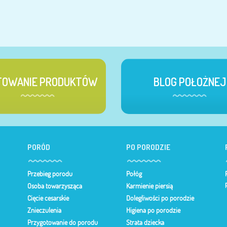
TOWANIE PRODUKTÓW
BLOG POŁOŻNEJ
PORÓD
PO PORODZIE
Przebieg porodu
Połóg
Osoba towarzysząca
Karmienie piersią
Cięcie cesarskie
Dolegliwości po porodzie
Znieczulenia
Higiena po porodzie
Przygotowanie do porodu
Strata dziecka