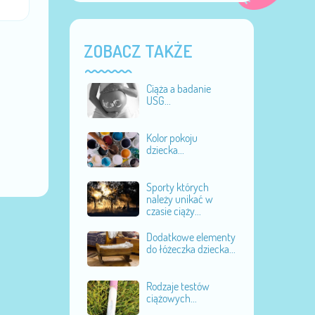
ZOBACZ TAKŻE
Ciąża a badanie
USG...
Kolor pokoju
dziecka...
Sporty których
należy unikać w
czasie ciąży...
Dodatkowe elementy
do łóżeczka dziecka...
Rodzaje testów
ciążowych...