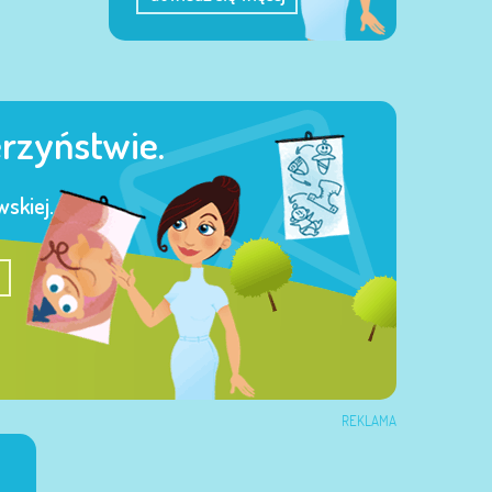
erzyństwie.
skiej.
REKLAMA