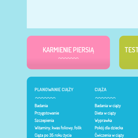
KARMIENIE PIERSIĄ
TES
PLANOWANIE CIĄŻY
CIĄŻA
Badania
Badania w ciąży
Przygotowanie
Dieta w ciąży
Szczepienia
Wyprawka
Witaminy, kwas foliowy, folik
Pokój dla dziecka
Ciąża po 35 roku życia
Ćwiczenia w ciąży