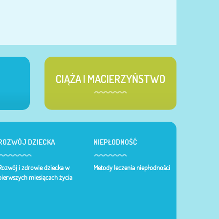
CIĄŻA I MACIERZYŃSTWO
ROZWÓJ DZIECKA
NIEPŁODNOŚĆ
Rozwój i zdrowie dziecka w
Metody leczenia niepłodności
pierwszych miesiącach życia