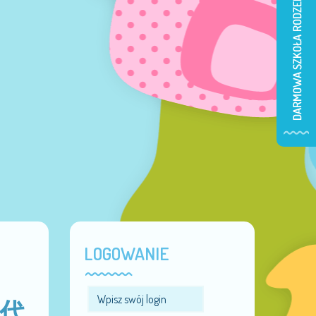
LOGOWANIE
珀代