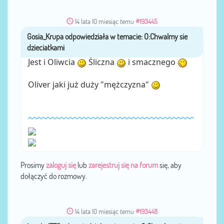
14 lata 10 miesiąc temu
#193445
Gosia_Krupa
przez
Jest i Oliwcia
Śliczna
i smacznego
Oliver jaki już duży "mężczyzna"
Prosimy
zaloguj się
lub
zarejestruj się na forum
się, aby
dołączyć do rozmowy.
14 lata 10 miesiąc temu
#193448
bombel779