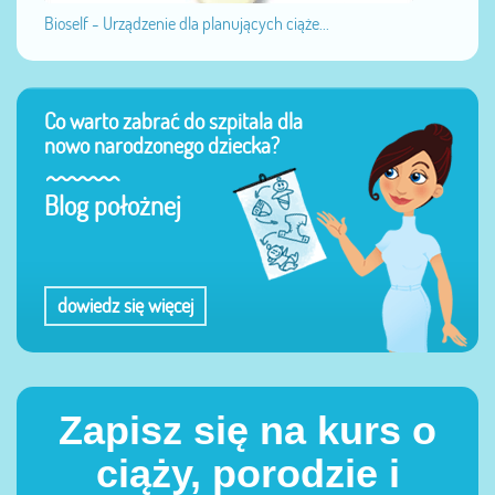
Bioself - Urządzenie dla planujących ciąże...
Co warto zabrać do szpitala dla
nowo narodzonego dziecka?
Blog położnej
dowiedz się więcej
Zapisz się na kurs o
ciąży, porodzie i