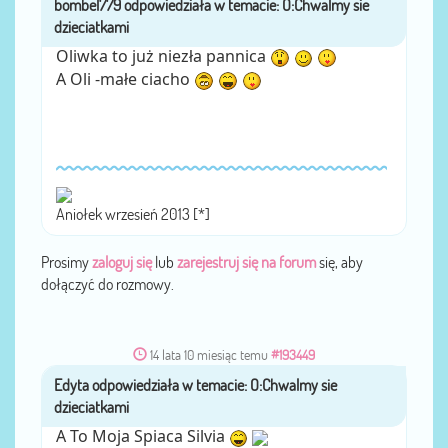
przez
Oliwka to już niezła pannica
A Oli -małe ciacho
Aniołek wrzesień 2013 [*]
Prosimy
zaloguj się
lub
zarejestruj się na forum
się, aby
dołączyć do rozmowy.
14 lata 10 miesiąc temu
#193449
Edyta
przez
A To Moja Spiaca Silvia