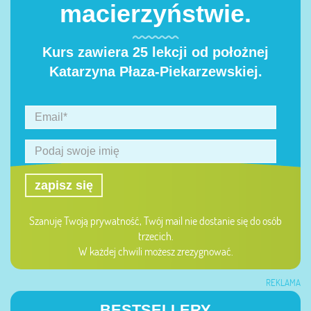
macierzyństwie.
Kurs zawiera 25 lekcji od położnej
Katarzyna Płaza-Piekarzewskiej.
zapisz się
Szanuję Twoją prywatność, Twój mail nie dostanie się do osób
trzecich.
W każdej chwili możesz zrezygnować.
REKLAMA
BESTSELLERY