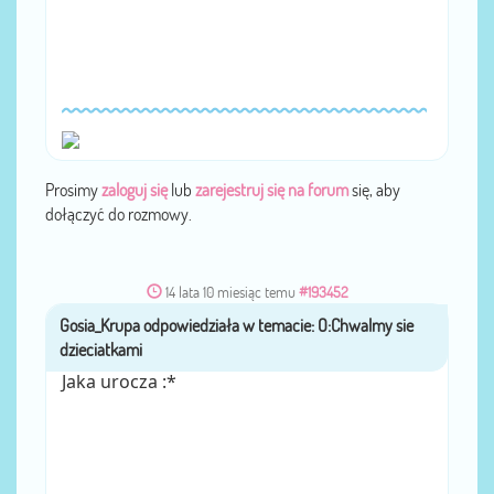
Prosimy
zaloguj się
lub
zarejestruj się na forum
się, aby
dołączyć do rozmowy.
14 lata 10 miesiąc temu
#193452
Gosia_Krupa
przez
Jaka urocza :*