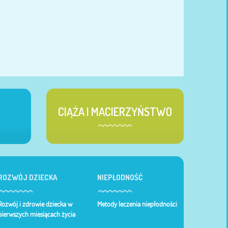
CIĄŻA I MACIERZYŃSTWO
ROZWÓJ DZIECKA
NIEPŁODNOŚĆ
Rozwój i zdrowie dziecka w
Metody leczenia niepłodności
pierwszych miesiącach życia