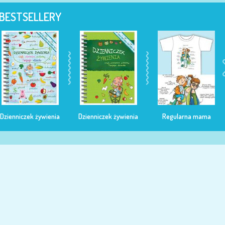
BESTSELLERY
Dzienniczek żywienia
Dzienniczek żywienia
Regularna mama