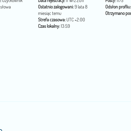
:
Użytkownik
Data rejestracji:
11 Wrz 2011
Posty:
1175
 słowa
Ostatnio zalogowani:
9 lata 8
Odsłon profliu:
miesiąc temu
Otrzymano pod
Strefa czasowa:
UTC +2:00
Czas lokalny:
13:59