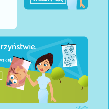
erzyństwie.
skiej.
REKLAMA