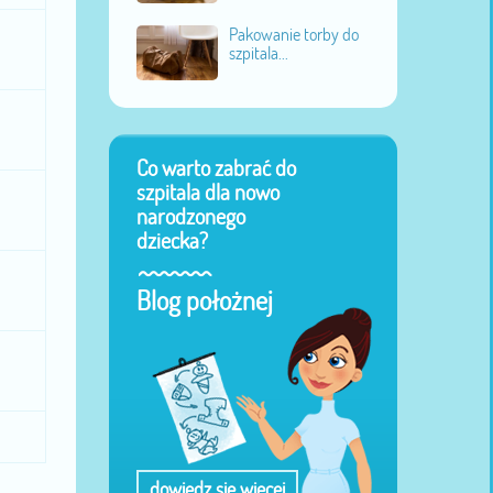
Pakowanie torby do
szpitala...
Co warto zabrać do
szpitala dla nowo
narodzonego
dziecka?
Blog położnej
dowiedz się więcej