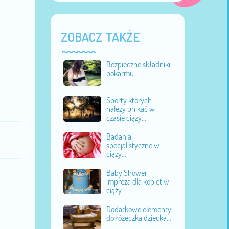
ZOBACZ TAKŻE
Bezpieczne składniki
pokarmu...
Sporty których
należy unikać w
czasie ciąży...
Badania
specjalistyczne w
ciąży...
Baby Shower -
impreza dla kobiet w
ciąży...
Dodatkowe elementy
do łóżeczka dziecka...