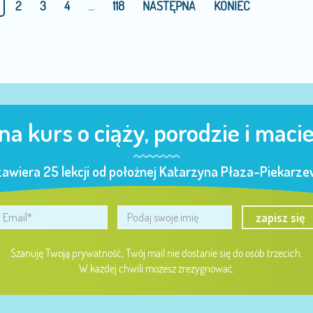
2
3
4
...
118
NASTĘPNA
KONIEC
 na kurs o ciąży, porodzie i maci
zawiera 25 lekcji od położnej Katarzyna Płaza-Piekarzew
zapisz się
Szanuję Twoją prywatność, Twój mail nie dostanie się do osób trzecich.
W każdej chwili możesz zrezygnować.