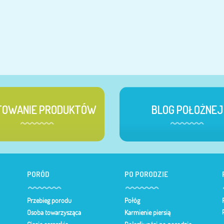
TOWANIE PRODUKTÓW
BLOG POŁOŻNEJ
PORÓD
PO PORODZIE
Przebieg porodu
Połóg
Osoba towarzysząca
Karmienie piersią