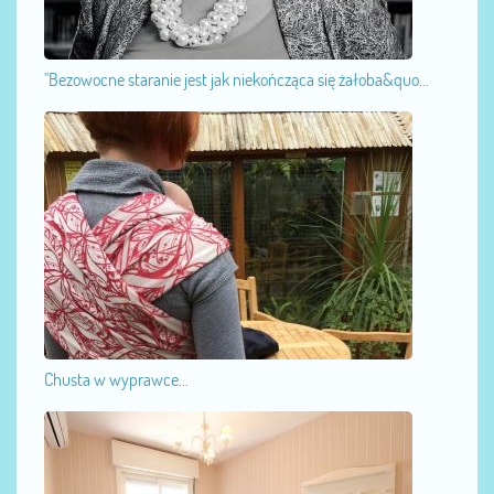
"Bezowocne staranie jest jak niekończąca się żałoba&quo...
Chusta w wyprawce...