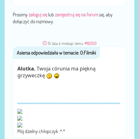
Prosimy
zaloguj się
lub
zarejestruj się na forum
się, aby
dołączyć do rozmowy.
15 lata 4 miesiąc temu
#82513
Asiersa
przez
Alutka
, Twoja córunia ma piękną
grzyweczkę
Mój dzielny chłopczyk :*:*