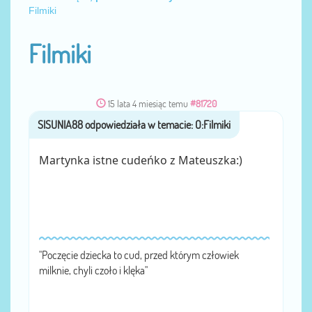
Filmiki
Filmiki
15 lata 4 miesiąc temu
#81720
SISUNIA88
przez
Martynka istne cudeńko z Mateuszka:)
"Poczęcie dziecka to cud, przed którym człowiek
milknie, chyli czoło i klęka"