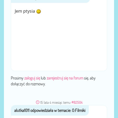
Jem ptysia
Prosimy
zaloguj się
lub
zarejestruj się na forum
się, aby
dołączyć do rozmowy.
15 lata 4 miesiąc temu
#82504
alutka1011
przez