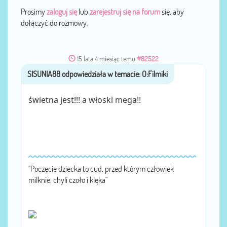
Prosimy
zaloguj się
lub
zarejestruj się na forum
się, aby
dołączyć do rozmowy.
15 lata 4 miesiąc temu
#82522
SISUNIA88
przez
świetna jest!!! a włoski mega!!
"Poczęcie dziecka to cud, przed którym człowiek
milknie, chyli czoło i klęka"