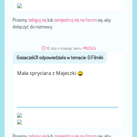
Prosimy
zaloguj się
lub
zarejestruj się na forum
się, aby
dołączyć do rozmowy.
15 lata 4 miesiąc temu
#82524
Gosiaczek31
przez
Mała spryciara z Majeczki
Prosimy
zaloguj się
lub
zarejestruj się na forum
się, aby