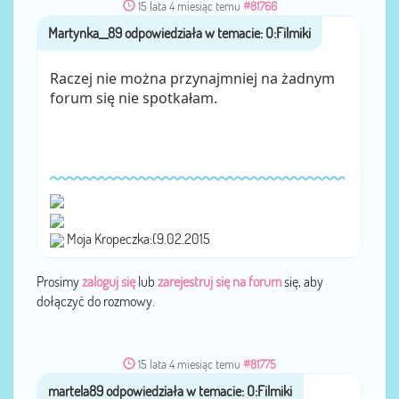
15 lata 4 miesiąc temu
#81766
Martynka__89
przez
Raczej nie można przynajmniej na żadnym
forum się nie spotkałam.
Moja Kropeczka:(9.02.2015
Prosimy
zaloguj się
lub
zarejestruj się na forum
się, aby
dołączyć do rozmowy.
15 lata 4 miesiąc temu
#81775
przez
martela89