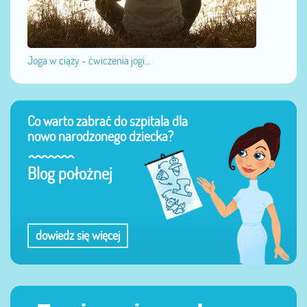
Joga w ciąży - ćwiczenia jogi...
Co warto zabrać do szpitala dla
nowo narodzonego dziecka?
Blog położnej
dowiedz się więcej