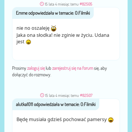
15 lata 4 miesiąc temu
#82505
Emme
przez
nie no oszaleję
Jaka ona słodka! nie zginie w życiu. Udana
jest
Prosimy
zaloguj się
lub
zarejestruj się na forum
się, aby
dołączyć do rozmowy.
15 lata 4 miesiąc temu
#82507
alutka1011
przez
Będę musiała gdzieś pochować pamersy