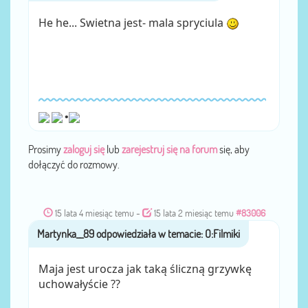
He he... Swietna jest- mala spryciula
•
Prosimy
zaloguj się
lub
zarejestruj się na forum
się, aby
dołączyć do rozmowy.
15 lata 4 miesiąc temu
-
15 lata 2 miesiąc temu
#83006
Martynka__89
przez
Maja jest urocza jak taką śliczną grzywkę
uchowałyście ??