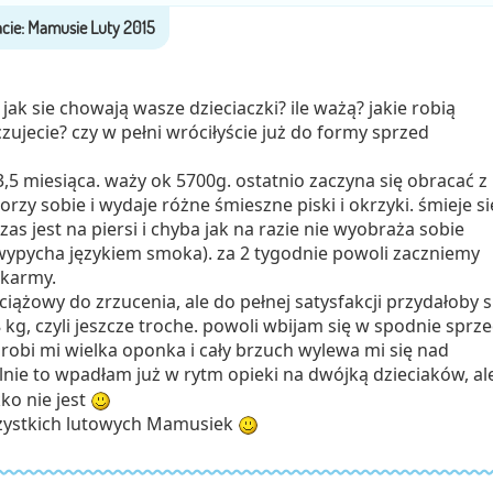
jak sie chowają wasze dzieciaczki? ile ważą? jakie robią
czujecie? czy w pełni wróciłyście już do formy sprzed
,5 miesiąca. waży ok 5700g. ostatnio zaczyna się obracać z
rzy sobie i wydaje różne śmieszne piski i okrzyki. śmieje si
zas jest na piersi i chyba jak na razie nie wyobraża sobie
(wypycha językiem smoka). za 2 tygodnie powoli zaczniemy
karmy.
 ciążowy do zrzucenia, ale do pełnej satysfakcji przydałoby s
 kg, czyli jeszcze troche. powoli wbijam się w spodnie sprz
ą robi mi wielka oponka i cały brzuch wylewa mi się nad
nie to wpadłam już w rytm opieki na dwójką dzieciaków, al
ko nie jest
zystkich lutowych Mamusiek