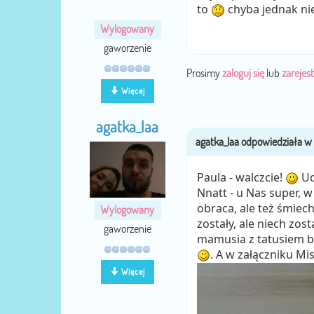
to
chyba jednak nie 
Wylogowany
gaworzenie
Prosimy
zaloguj się
lub
zarejest
Więcej
agatka_laa
Paula - walczcie!
Ud
Nnatt - u Nas super, w 
obraca, ale też śmiech
Wylogowany
zostały, ale niech zost
gaworzenie
mamusia z tatusiem bę
. A w załączniku Mi
Więcej