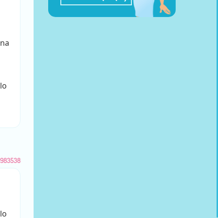
o
 na
lo
983538
lo