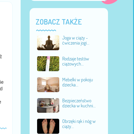
ZOBACZ TAKŻE
Joga w ciąży -
ćwiczenia jogi...
ę
Rodzaje testów
ciążowych...
Mebelki w pokoju
ie
dziecka...
ed
Bezpieczeństwo
e
dziecka w kuchni...
Obrzęki rąk i nóg w
ciąży...