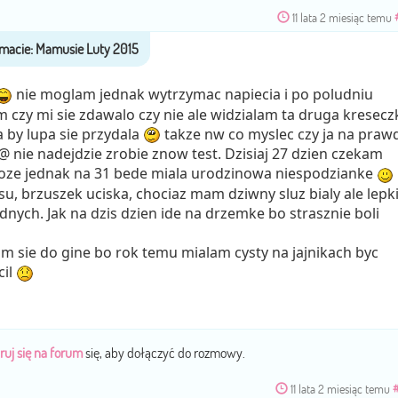
11 lata 2 miesiąc temu
nie moglam jednak wytrzymac napiecia i po poludniu
m czy mi sie zdawalo czy nie ale widzialam ta druga kresecz
a by lupa sie przydala
takze nw co myslec czy ja na praw
@ nie nadejdzie zrobie znow test. Dzisiaj 27 dzien czekam
oze jednak na 31 bede miala urodzinowa niespodzianke
u, brzuszek uciska, chociaz mam dziwny sluz bialy ale lepki
lodnych. Jak na dzis dzien ide na drzemke bo strasznie boli
m sie do gine bo rok temu mialam cysty na jajnikach byc
il
ruj się na forum
się, aby dołączyć do rozmowy.
11 lata 2 miesiąc temu