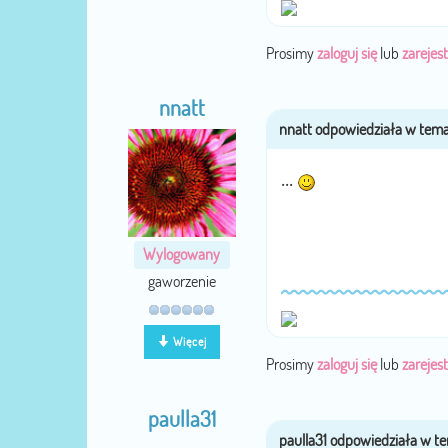
Prosimy
zaloguj się
lub
zarejest
nnatt
...
Wylogowany
gaworzenie
Więcej
Prosimy
zaloguj się
lub
zarejest
paulla31