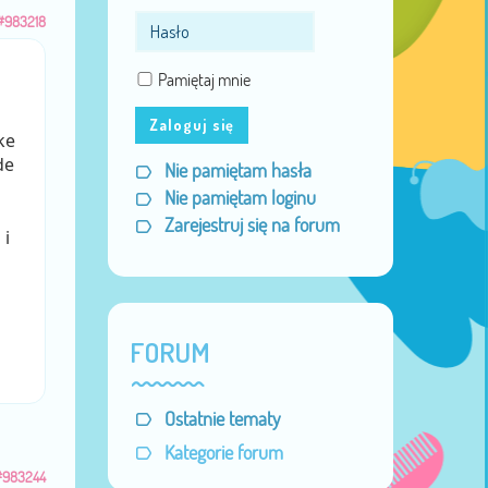
#983218
Pamiętaj mnie
Zaloguj się
ke
de
Nie pamiętam hasła
Nie pamiętam loginu
Zarejestruj się na forum
 i
FORUM
Ostatnie tematy
Kategorie forum
#983244