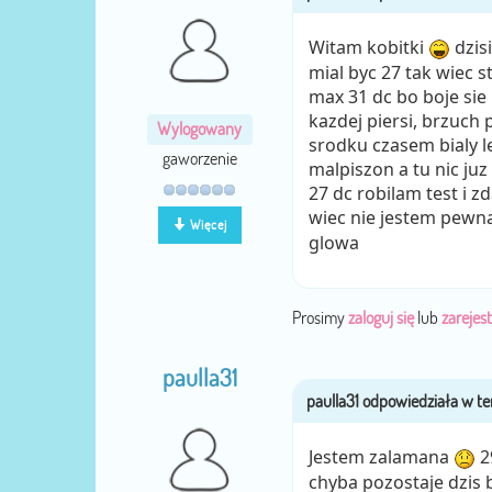
Witam kobitki
dzisi
mial byc 27 tak wiec s
max 31 dc bo boje sie 
kazdej piersi, brzuch
Wylogowany
srodku czasem bialy le
gaworzenie
malpiszon a tu nic juz
27 dc robilam test i z
wiec nie jestem pewn
Więcej
glowa
Prosimy
zaloguj się
lub
zarejest
paulla31
Jestem zalamana
2
chyba pozostaje dzis 