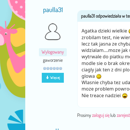
paulla31
Agatka dzieki wielkie
zrobilam test, nie wie
lecz tak jasna ze chyb
widzialam....moze jak 
Wylogowany
wytrwale do piatku m
gaworzenie
modle sie o brak okres
ciagly jak ten z dni p
glowa
Więcej
Wlasnie chyba tez uda
moze problem powroc
Nie treace nadziei
Prosimy
zaloguj się
lub
zarejest