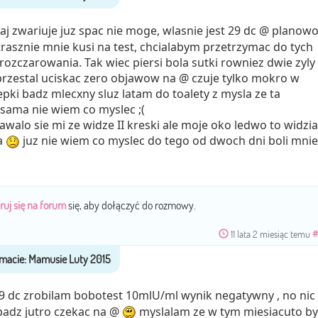
aj zwariuje juz spac nie moge, wlasnie jest 29 dc @ planow
trasznie mnie kusi na test, chcialabym przetrzymac do tych
rozczarowania. Tak wiec piersi bola sutki rowniez dwie zyly
 przestal uciskac zero objawow na @ czuje tylko mokro w
pki badz mlecxny sluz latam do toalety z mysla ze ta
 sama nie wiem co myslec ;(
dawalo sie mi ze widze II kreski ale moje oko ledwo to widzia
a
juz nie wiem co myslec do tego od dwoch dni boli mnie
ruj się na forum
się, aby dołączyć do rozmowy.
11 lata 2 miesiąc temu
#
9 dc zrobilam bobotest 10mlU/ml wynik negatywny , no nic
badz jutro czekac na @
myslalam ze w tym miesiacuto by