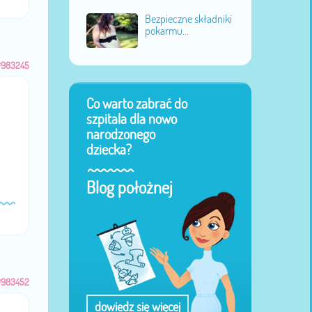
Bezpieczne składniki
pokarmu...
#983245
Co warto zabrać do
szpitala dla nowo
narodzonego
dziecka?
Blog położnej
#983452
dowiedz się więcej