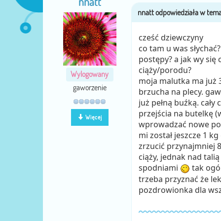
nnatt
cześć dziewczyny
co tam u was słychać? 
postępy? a jak wy się 
ciąży/porodu?
Wylogowany
moja malutka ma już 3
gaworzenie
brzucha na plecy. gawo
już pełną buźką. cały c
przejścia na butelkę 
Więcej
wprowadzać nowe po
mi został jeszcze 1 kg
zrzucić przynajmniej 8
ciąży, jednak nad tali
spodniami
tak ogól
trzeba przyznać że lek
pozdrowionka dla ws