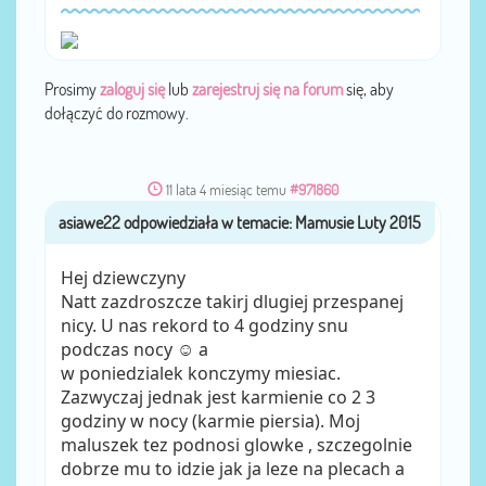
Prosimy
zaloguj się
lub
zarejestruj się na forum
się, aby
dołączyć do rozmowy.
11 lata 4 miesiąc temu
#971860
asiawe22
przez
Hej dziewczyny
Natt zazdroszcze takirj dlugiej przespanej
nicy. U nas rekord to 4 godziny snu
podczas nocy ☺ a
w poniedzialek konczymy miesiac.
Zazwyczaj jednak jest karmienie co 2 3
godziny w nocy (karmie piersia). Moj
maluszek tez podnosi glowke , szczegolnie
dobrze mu to idzie jak ja leze na plecach a