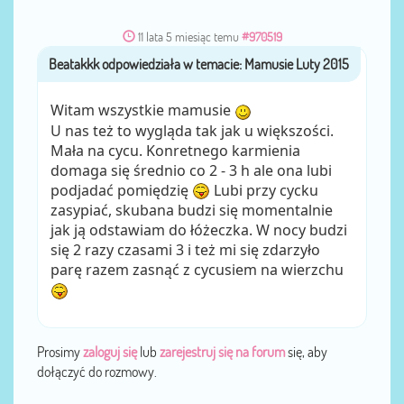
11 lata 5 miesiąc temu
#970519
Beatakkk
przez
Witam wszystkie mamusie
U nas też to wygląda tak jak u większości.
Mała na cycu. Konretnego karmienia
domaga się średnio co 2 - 3 h ale ona lubi
podjadać pomiędzię
Lubi przy cycku
zasypiać, skubana budzi się momentalnie
jak ją odstawiam do łóżeczka. W nocy budzi
się 2 razy czasami 3 i też mi się zdarzyło
parę razem zasnąć z cycusiem na wierzchu
Prosimy
zaloguj się
lub
zarejestruj się na forum
się, aby
dołączyć do rozmowy.