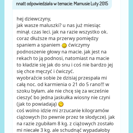
nnatt
przez
hej dziewczyny,
jak wasze maluszki? u nas już miesiąc
minął. czas leci. jak na razie wszystko ok.
coraz dłuższe ma przerwy pomiędzy
spaniem a spaniem
ćwiczymy
podnoszenie głowy na macie. jak jest na
rekach to ją podnosi, natomiast na macie
to kładzie się jak do snu i coś nie bardzo jej
się chce męczyć i ćwiczyć.
wyobraźcie sobie że dzisiaj przespała mi
całą noc. od karmienia o 21 do 5 rano!!! w
szoku byłam. ale nie chcę się za wcześnie
cieszyć bo jedna jaskułka wiosny nie czyni
(jak to powiadają)
coś wolno idzie mi zrzucanie kilogramów
ciążowych (to pewnie przez te słodycze). jak
na razie zgubiłam 8 kg. z ciążowych zostało
mi niecałe 3 kg. ale schudnąć wypadałoby