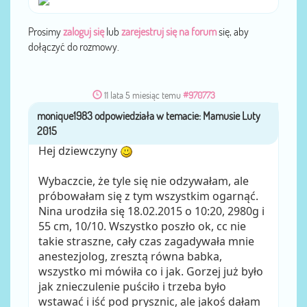
Prosimy
zaloguj się
lub
zarejestruj się na forum
się, aby
dołączyć do rozmowy.
11 lata 5 miesiąc temu
#970773
monique1983
przez
Hej dziewczyny
Wybaczcie, że tyle się nie odzywałam, ale
próbowałam się z tym wszystkim ogarnąć.
Nina urodziła się 18.02.2015 o 10:20, 2980g i
55 cm, 10/10. Wszystko poszło ok, cc nie
takie straszne, cały czas zagadywała mnie
anestezjolog, zresztą równa babka,
wszystko mi mówiła co i jak. Gorzej już było
jak znieczulenie puściło i trzeba było
wstawać i iść pod prysznic, ale jakoś dałam