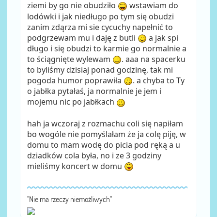
ziemi by go nie obudziło
wstawiam do
lodówki i jak niedługo po tym się obudzi
zanim zdąrza mi sie cycuchy napełnić to
podgrzewam mu i daję z butli
a jak spi
długo i się obudzi to karmie go normalnie a
to ściągnięte wylewam
. aaa na spacerku
to byliśmy dzisiaj ponad godzinę, tak mi
pogoda humor poprawiła
. a chyba to Ty
o jabłka pytałaś, ja normalnie je jem i
mojemu nic po jabłkach
hah ja wczoraj z rozmachu coli się napiłam
bo wogóle nie pomyślałam że ja colę piję, w
domu to mam wodę do picia pod ręką a u
dziadków cola była, no i ze 3 godziny
mieliśmy koncert w domu
"Nie ma rzeczy niemożliwych"