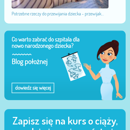
Potrzebne rzeczy do przewijania dziecka - przewijak...
Co warto zabrać do szpitala dla
nowo narodzonego dziecka?
Blog położnej
dowiedz się więcej
Zapisz się na kurs o ciąży,