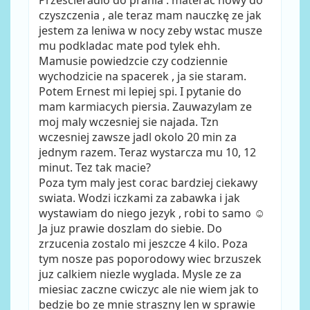
Przescieradlo do prania . materac nowy do
czyszczenia , ale teraz mam nauczkę ze jak
jestem za leniwa w nocy zeby wstac musze
mu podkladac mate pod tylek ehh.
Mamusie powiedzcie czy codziennie
wychodzicie na spacerek , ja sie staram.
Potem Ernest mi lepiej spi. I pytanie do
mam karmiacych piersia. Zauwazylam ze
moj maly wczesniej sie najada. Tzn
wczesniej zawsze jadl okolo 20 min za
jednym razem. Teraz wystarcza mu 10, 12
minut. Tez tak macie?
Poza tym maly jest corac bardziej ciekawy
swiata. Wodzi iczkami za zabawka i jak
wystawiam do niego jezyk , robi to samo ☺
Ja juz prawie doszlam do siebie. Do
zrzucenia zostalo mi jeszcze 4 kilo. Poza
tym nosze pas poporodowy wiec brzuszek
juz calkiem niezle wyglada. Mysle ze za
miesiac zaczne cwiczyc ale nie wiem jak to
bedzie bo ze mnie straszny len w sprawie