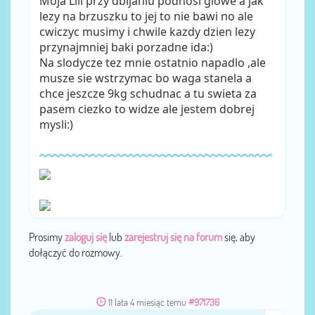
Moja Lili przy dbijaniu podnosi glowe a jak
lezy na brzuszku to jej to nie bawi no ale
cwiczyc musimy i chwile kazdy dzien lezy
przynajmniej baki porzadne ida:)
Na slodycze tez mnie ostatnio napadlo ,ale
musze sie wstrzymac bo waga stanela a
chce jeszcze 9kg schudnac a tu swieta za
pasem ciezko to widze ale jestem dobrej
mysli:)
Prosimy
zaloguj się
lub
zarejestruj się na forum
się, aby
dołączyć do rozmowy.
11 lata 4 miesiąc temu
#971736