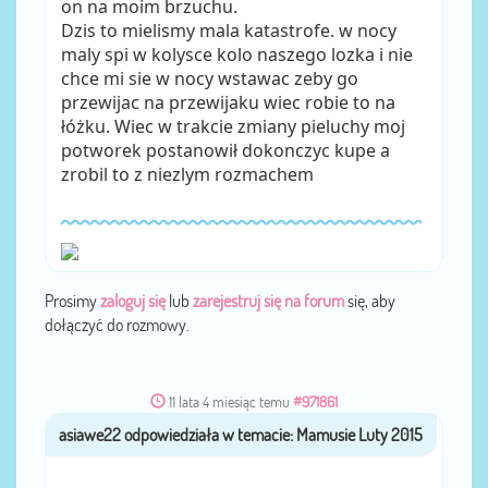
on na moim brzuchu.
Dzis to mielismy mala katastrofe. w nocy
maly spi w kolysce kolo naszego lozka i nie
chce mi sie w nocy wstawac zeby go
przewijac na przewijaku wiec robie to na
łóżku. Wiec w trakcie zmiany pieluchy moj
potworek postanowił dokonczyc kupe a
zrobil to z niezlym rozmachem
Prosimy
zaloguj się
lub
zarejestruj się na forum
się, aby
dołączyć do rozmowy.
11 lata 4 miesiąc temu
#971861
asiawe22
przez