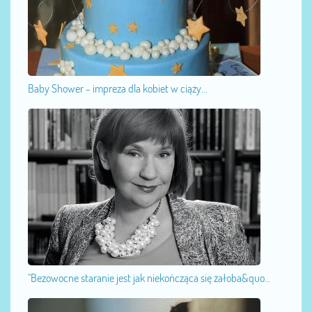
Baby Shower - impreza dla kobiet w ciąży...
"Bezowocne staranie jest jak niekończąca się żałoba&quo...