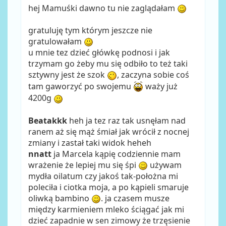
hej Mamuśki dawno tu nie zaglądałam
gratuluję tym którym jeszcze nie
gratulowałam
u mnie tez dzieć główkę podnosi i jak
trzymam go żeby mu się odbiło to też taki
sztywny jest że szok
, zaczyna sobie coś
tam gaworzyć po swojemu
waży już
4200g
Beatakkk
heh ja tez raz tak usnęłam nad
ranem aż się mąż śmiał jak wrócił z nocnej
zmiany i zastał taki widok heheh
nnatt
ja Marcela kąpię codziennie mam
wrażenie że lepiej mu się śpi
używam
mydła oilatum czy jakoś tak-położna mi
poleciła i ciotka moja, a po kąpieli smaruje
oliwką bambino
. ja czasem musze
między karmieniem mleko ściągać jak mi
dzieć zapadnie w sen zimowy że trzęsienie