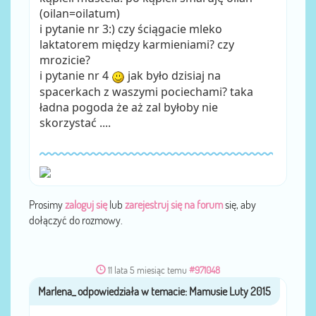
(oilan=oilatum)
i pytanie nr 3:) czy ściągacie mleko
laktatorem między karmieniami? czy
mrozicie?
i pytanie nr 4
jak było dzisiaj na
spacerkach z waszymi pociechami? taka
ładna pogoda że aż zal byłoby nie
skorzystać ....
Prosimy
zaloguj się
lub
zarejestruj się na forum
się, aby
dołączyć do rozmowy.
11 lata 5 miesiąc temu
#971048
Marlena_
przez