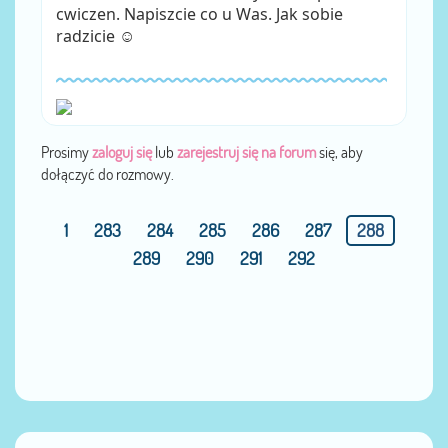
cwiczen. Napiszcie co u Was. Jak sobie
radzicie ☺
Prosimy
zaloguj się
lub
zarejestruj się na forum
się, aby
dołączyć do rozmowy.
1
283
284
285
286
287
288
289
290
291
292