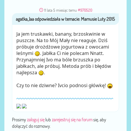
11 lata 5 miesiąc temu
#970520
agatka_laa
przez
Ja jem truskawki, banany, brzoskwinie w
puszcze. Na to Mój Mały nie reaguje. Dziś
próbuje drożdżowe jogurtowa z owocami
leśnymi
. Jabłka Ci nie polecam Nnatt.
Przynajmniej Ivo ma bóle brzuszka po
jabłkach, ale próbuj. Metoda prób i błędów
najlepsza
.
Czy to nie dziwne? Ivcio podnosi główkę!
Prosimy
zaloguj się
lub
zarejestruj się na forum
się, aby
dołączyć do rozmowy.