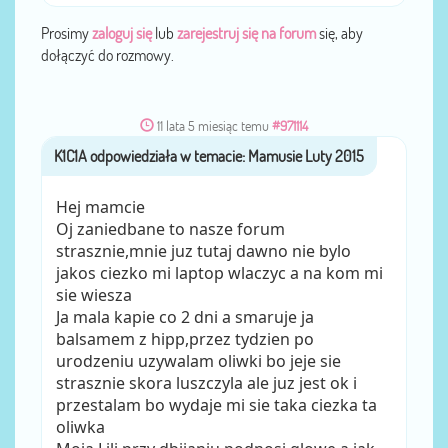
Prosimy
zaloguj się
lub
zarejestruj się na forum
się, aby
dołączyć do rozmowy.
11 lata 5 miesiąc temu
#971114
K1C1A
przez
Hej mamcie
Oj zaniedbane to nasze forum
strasznie,mnie juz tutaj dawno nie bylo
jakos ciezko mi laptop wlaczyc a na kom mi
sie wiesza
Ja mala kapie co 2 dni a smaruje ja
balsamem z hipp,przez tydzien po
urodzeniu uzywalam oliwki bo jeje sie
strasznie skora luszczyla ale juz jest ok i
przestalam bo wydaje mi sie taka ciezka ta
oliwka