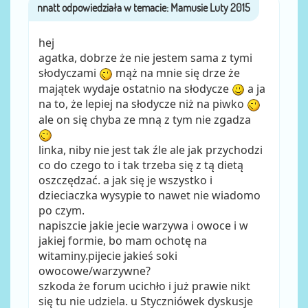
nnatt
przez
hej
agatka, dobrze że nie jestem sama z tymi
słodyczami
mąż na mnie się drze że
majątek wydaje ostatnio na słodycze
a ja
na to, że lepiej na słodycze niż na piwko
ale on się chyba ze mną z tym nie zgadza
linka, niby nie jest tak źle ale jak przychodzi
co do czego to i tak trzeba się z tą dietą
oszczędzać. a jak się je wszystko i
dzieciaczka wysypie to nawet nie wiadomo
po czym.
napiszcie jakie jecie warzywa i owoce i w
jakiej formie, bo mam ochotę na
witaminy.pijecie jakieś soki
owocowe/warzywne?
szkoda że forum ucichło i już prawie nikt
się tu nie udziela. u Styczniówek dyskusje