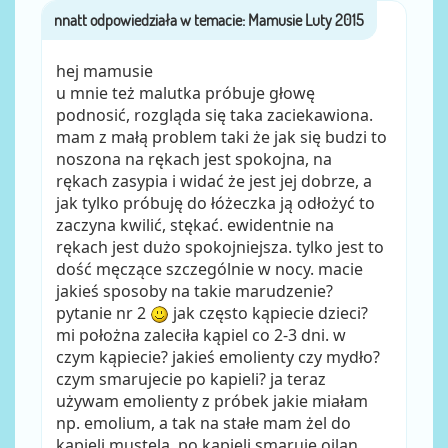
nnatt
przez
hej mamusie
u mnie też malutka próbuje głowę
podnosić, rozgląda się taka zaciekawiona.
mam z małą problem taki że jak się budzi to
noszona na rękach jest spokojna, na
rękach zasypia i widać że jest jej dobrze, a
jak tylko próbuję do łóżeczka ją odłożyć to
zaczyna kwilić, stękać. ewidentnie na
rękach jest dużo spokojniejsza. tylko jest to
dość męczące szczególnie w nocy. macie
jakieś sposoby na takie marudzenie?
pytanie nr 2
jak często kąpiecie dzieci?
mi położna zaleciła kąpiel co 2-3 dni. w
czym kąpiecie? jakieś emolienty czy mydło?
czym smarujecie po kapieli? ja teraz
używam emolienty z próbek jakie miałam
np. emolium, a tak na stałe mam żel do
kąpieli mustela. po kąpieli smaruję oilan