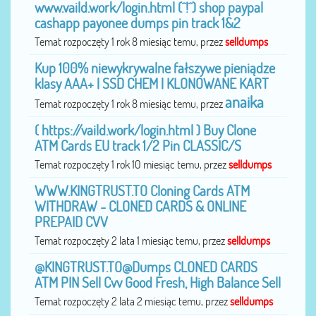
www.vaild.work/login.html (^!^) shop paypal
cashapp payonee dumps pin track 1&2
Temat rozpoczęty 1 rok 8 miesiąc temu, przez
selldumps
Kup 100% niewykrywalne fałszywe pieniądze
klasy AAA+ | SSD CHEM | KLONOWANE KART
anaika
Temat rozpoczęty 1 rok 8 miesiąc temu, przez
( https://vaild.work/login.html ) Buy Clone
ATM Cards EU track 1/2 Pin CLASSIC/S
Temat rozpoczęty 1 rok 10 miesiąc temu, przez
selldumps
WWW.KINGTRUST.TO Cloning Cards ATM
WITHDRAW - CLONED CARDS & ONLINE
PREPAID CVV
Temat rozpoczęty 2 lata 1 miesiąc temu, przez
selldumps
@KINGTRUST.TO@Dumps CLONED CARDS
ATM PIN Sell Cvv Good Fresh, High Balance Sell
Temat rozpoczęty 2 lata 2 miesiąc temu, przez
selldumps