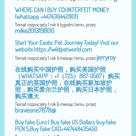
WHERE CAN I BUY COUNTERFEIT MONEY
(‪whatsapp +447436442801)
Temat rozpoczęty 1 rok 4 tygodni temu, przez
mike201319800
Start Your Exotic Pet Journey Today! Visit our
website https://wildpetworld.com
jerryroy
Temat rozpoczęty 1 rok 4 miesiąc temu, przez
在线购买中国护照，购买美国护照
（WHATSAPP：+1（725）867-9567）购买
真正的英国护照，在线购买新加坡护
照，购买爱尔兰护照，购买日本护照，
购买澳大
Temat rozpoczęty 1 rok 6 miesiąc temu, przez
braveone7878@
Buy fake Euro | Buy fake US Dollars buy fake
PEN S,Buy Fake CAD+447448435450