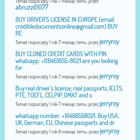
Temat rozpoczęty 1 rok 7 miesiąc temu, przez
abruzzi0077
BUY DRIVER'S LICENSE IN EUROPE (email:
credibledocumentsonline@gmail.com
) BUY
RE
jerryroy
Temat rozpoczęty 1 rok 7 miesiąc temu, przez
BUY CLONED CREDIT CARDS WITH PIN.
whatsapp: +1(646)655-8021 are you looking
for
jerryroy
Temat rozpoczęty 1 rok 7 miesiąc temu, przez
Buy real driver's license, real passports, IELTS,
PTE, TOEFL, CELPIP, GMAT and o
jerryroy
Temat rozpoczęty 1 rok 7 miesiąc temu, przez
whatsapp number: +16466558021. Buy USA,
UK, German, EU, Chinese passports and dr
jerryroy
Temat rozpoczęty 1 rok 8 miesiąc temu, przez