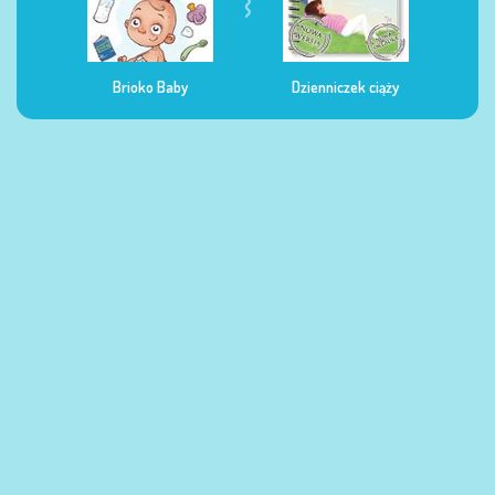
Dzienniczek ciąży
Dzienniczek żywienia
Dzi