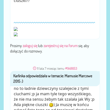
ciuszki??
Prosimy
zaloguj się
lub
zarejestruj się na forum
się, aby
dołączyć do rozmowy.
11 lata 7 miesiąc temu
#948653
Karlinka
przez
no to ładnie dziewczyny szalejecie z tymi
ciuchami ;p ja mam tyle tego wszystkiego,
że nie ma sensu żebym tak szalała jak Wy ;p
Ada piękne ciuszki
) Ja muszę w końcu