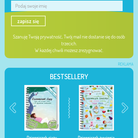
zapisz się
Szanuję Twoją prywatność, Twój mail nie dostanie się do osób
trzecich.
W każdej chwili możesz zrezygnować.
REKLAMA
BESTSELLERY
Dzienniczek ciąży
Dzienniczek żywienia
Dzi