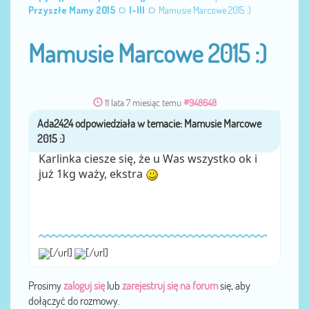
Przyszłe Mamy 2015
I-III
Mamusie Marcowe 2015 :)
Mamusie Marcowe 2015 :)
11 lata 7 miesiąc temu
#948648
Ada2424
przez
Karlinka ciesze się, że u Was wszystko ok i
już 1kg waży, ekstra
[/url]
[/url]
Prosimy
zaloguj się
lub
zarejestruj się na forum
się, aby
dołączyć do rozmowy.