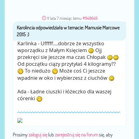
11 lata 7 miesiąc temu
#948649
Karolincia
przez
Karlinka - Ufffff....dobrze że wszystko
wporządku z Małym Księciem
Ojj
przekręci sie jeszcze ma czas Chłopak
Od początku ciązy przytyłaś 4 kilogramy??
To niedużo
Może coś Ci jeszcze
wpadnie w oko i wybierzesz z ciuchów
Ada - Ładne ciuszki i łóżeczko dla waszej
córenki
Prosimy
zaloguj się
lub
zarejestruj się na forum
się, aby