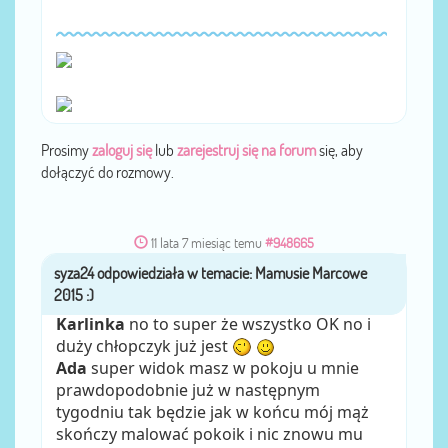
Prosimy
zaloguj się
lub
zarejestruj się na forum
się, aby
dołączyć do rozmowy.
11 lata 7 miesiąc temu
#948665
syza24
przez
Karlinka
no to super że wszystko OK no i
duży chłopczyk już jest
Ada
super widok masz w pokoju u mnie
prawdopodobnie już w następnym
tygodniu tak będzie jak w końcu mój mąż
skończy malować pokoik i nic znowu mu