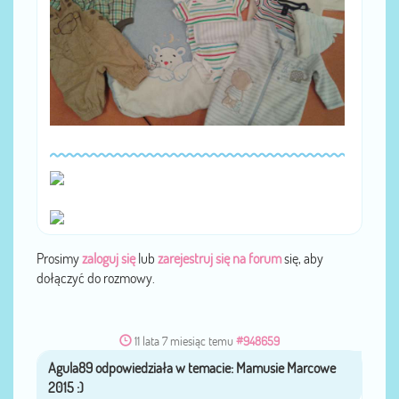
Prosimy
zaloguj się
lub
zarejestruj się na forum
się, aby
dołączyć do rozmowy.
11 lata 7 miesiąc temu
#948659
Agula89
przez