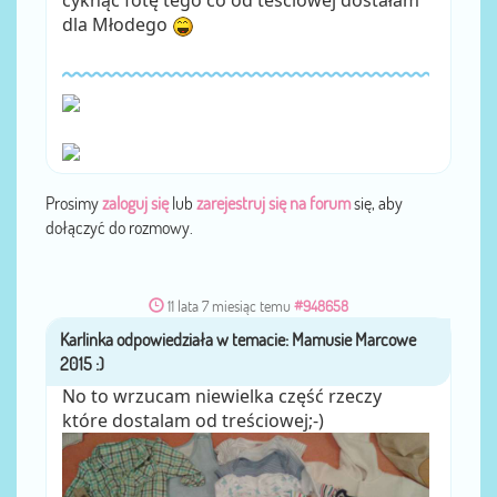
cyknąć fotę tego co od tesciowej dostałam
dla Młodego
Prosimy
zaloguj się
lub
zarejestruj się na forum
się, aby
dołączyć do rozmowy.
11 lata 7 miesiąc temu
#948658
Karlinka
przez
No to wrzucam niewielka część rzeczy
które dostalam od treściowej;-)