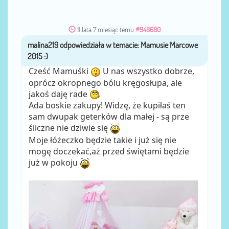
11 lata 7 miesiąc temu
#948680
malina219
przez
Cześć Mamuśki
U nas wszystko dobrze,
oprócz okropnego bólu kręgosłupa, ale
jakoś daję rade
Ada boskie zakupy! Widzę, że kupiłaś ten
sam dwupak geterków dla małej - są prze
śliczne nie dziwie się
Moje łóżeczko będzie takie i już się nie
mogę doczekać,aż przed świętami będzie
już w pokoju