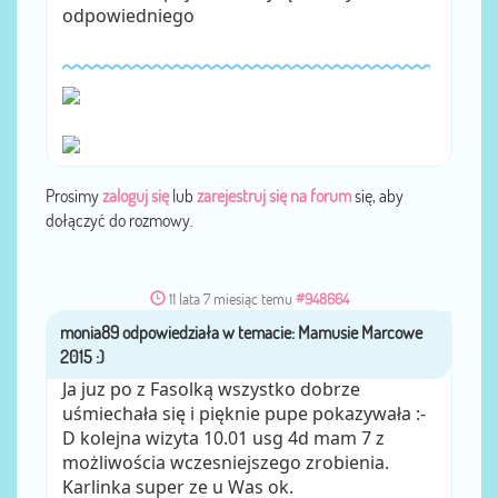
odpowiedniego
Prosimy
zaloguj się
lub
zarejestruj się na forum
się, aby
dołączyć do rozmowy.
11 lata 7 miesiąc temu
#948664
monia89
przez
Ja juz po z Fasolką wszystko dobrze
uśmiechała się i pięknie pupe pokazywała :-
D kolejna wizyta 10.01 usg 4d mam 7 z
możliwościa wczesniejszego zrobienia.
Karlinka super ze u Was ok.