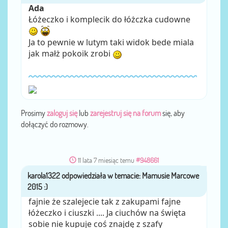
Ada
Łóżeczko i komplecik do łóżczka cudowne
Ja to pewnie w lutym taki widok bede miala
jak małż pokoik zrobi
Prosimy
zaloguj się
lub
zarejestruj się na forum
się, aby
dołączyć do rozmowy.
11 lata 7 miesiąc temu
#948661
karola1322
przez
fajnie że szalejecie tak z zakupami fajne
łóżeczko i ciuszki .... Ja ciuchów na święta
sobie nie kupuje coś znajdę z szafy