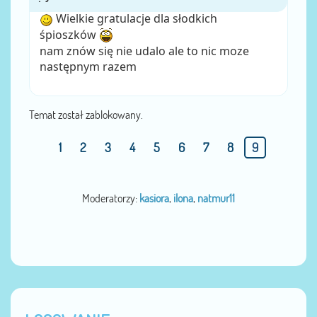
Wielkie gratulacje dla słodkich
śpioszków
nam znów się nie udalo ale to nic moze
następnym razem
Temat został zablokowany.
1
2
3
4
5
6
7
8
9
Moderatorzy:
kasiora
,
ilona
,
natmur11