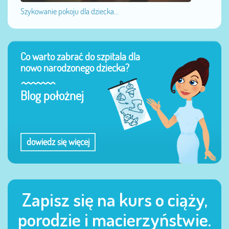
Szykowanie pokoju dla dziecka...
Co warto zabrać do szpitala dla
nowo narodzonego dziecka?
Blog położnej
dowiedz się więcej
Zapisz się na kurs o ciąży,
porodzie i macierzyństwie.