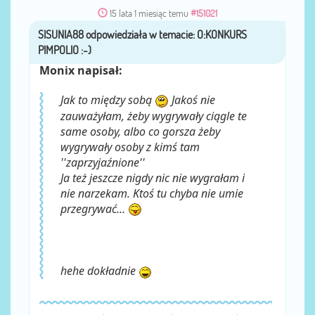
15 lata 1 miesiąc temu
#151021
SISUNIA88
przez
Monix napisał:
Jak to między sobą
Jakoś nie
zauważyłam, żeby wygrywały ciągle te
same osoby, albo co gorsza żeby
wygrywały osoby z kimś tam
''zaprzyjaźnione''
Ja też jeszcze nigdy nic nie wygrałam i
nie narzekam. Ktoś tu chyba nie umie
przegrywać...
hehe dokładnie