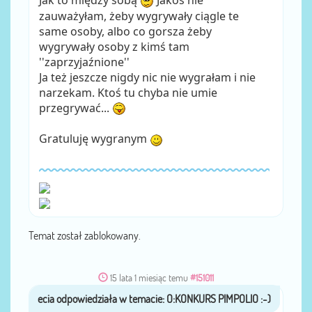
Jak to między sobą
Jakoś nie
zauważyłam, żeby wygrywały ciągle te
same osoby, albo co gorsza żeby
wygrywały osoby z kimś tam
''zaprzyjaźnione''
Ja też jeszcze nigdy nic nie wygrałam i nie
narzekam. Ktoś tu chyba nie umie
przegrywać...
Gratuluję wygranym
Temat został zablokowany.
15 lata 1 miesiąc temu
#151011
ecia
przez