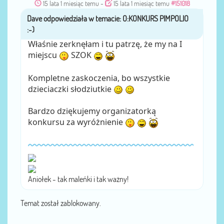
15 lata 1 miesiąc temu
-
15 lata 1 miesiąc temu
#151018
Dave
przez
Właśnie zerknęłam i tu patrzę, że my na I
miejscu
SZOK
Kompletne zaskoczenia, bo wszystkie
dzieciaczki słodziutkie
Bardzo dziękujemy organizatorką
konkursu za wyróżnienie
Aniołek - tak maleńki i tak ważny!
Temat został zablokowany.