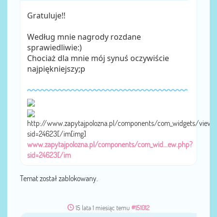
Gratuluje!!
Według mnie nagrody rozdane
sprawiedliwie:)
Chociaż dla mnie mój synuś oczywiście
najpiękniejszy;p
http://www.zapytajpolozna.pl/components/com_widgets/view.
sid=24623[/im[img]
www.zapytajpolozna.pl/components/com_wid...ew.php?
sid=24623[/im
Temat został zablokowany.
15 lata 1 miesiąc temu
#151012
przez
ilona