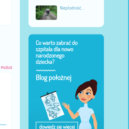
Niepłodność...
Co warto zabrać do
szpitala dla nowo
narodzonego
dziecka?
#141849
Blog położnej
dowiedz się więcej