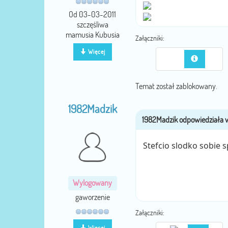
Od 03-03-2011
szczęśliwa
mamusia Kubusia
Załączniki:
Więcej
Temat został zablokowany.
1982Madzik
Stefcio slodko sobie
Wylogowany
gaworzenie
Załączniki:
Więcej