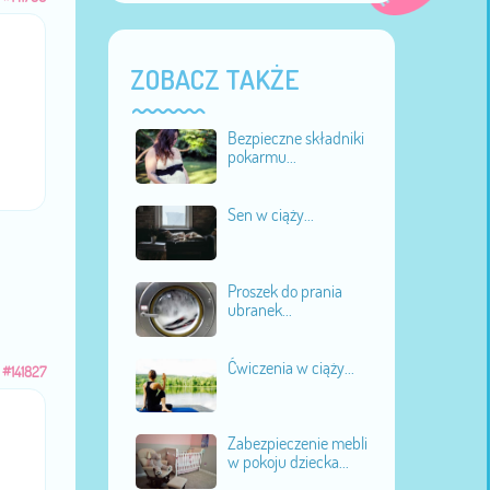
ZOBACZ TAKŻE
Bezpieczne składniki
pokarmu...
Sen w ciąży...
Proszek do prania
ubranek...
Ćwiczenia w ciąży...
#141827
Zabezpieczenie mebli
w pokoju dziecka...