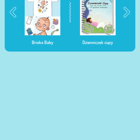
Dzienniczek ciąży
Dzienniczek żywienia
Dzi