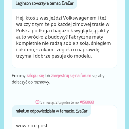
Leginson
przez
Hej, ktoś z was jeździ Volkswagenem i też
walczy z tym że po każdej zimowej trasie w
Polska podłoga i bagażnik wyglądają jakby
auto wróciło z budowy? Fabryczne maty
kompletnie nie radzą sobie z solą, śniegiem
i błotem, szukam czegoś co naprawdę
trzyma i dobrze pasuje do modelu.
Prosimy
zaloguj się
lub
zarejestruj się na forum
się, aby
dołączyć do rozmowy.
3 miesiąc 2 tygodni temu
#1568661
rakatun
przez
wow nice post