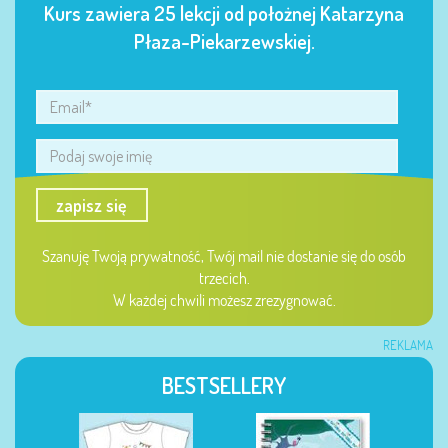
Kurs zawiera 25 lekcji od położnej Katarzyna
Płaza-Piekarzewskiej.
zapisz się
Szanuję Twoją prywatność, Twój mail nie dostanie się do osób
trzecich.
W każdej chwili możesz zrezygnować.
REKLAMA
BESTSELLERY