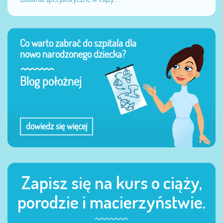
Co warto zabrać do szpitala dla
nowo narodzonego dziecka?
Blog położnej
dowiedz się więcej
Zapisz się na kurs o ciąży,
porodzie i macierzyństwie.