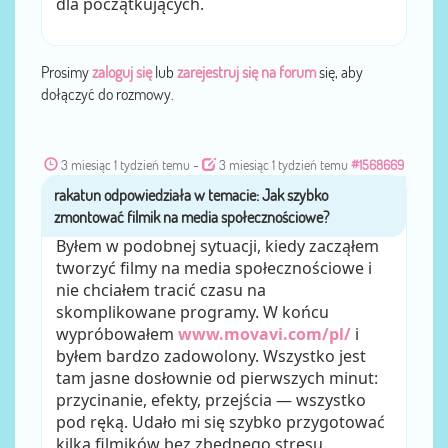
dla początkujących.
Prosimy
zaloguj się
lub
zarejestruj się na forum
się, aby
dołączyć do rozmowy.
3 miesiąc 1 tydzień temu
-
3 miesiąc 1 tydzień temu
#1568669
rakatun
przez
Byłem w podobnej sytuacji, kiedy zacząłem
tworzyć filmy na media społecznościowe i
nie chciałem tracić czasu na
skomplikowane programy. W końcu
wypróbowałem
www.movavi.com/pl/
i
byłem bardzo zadowolony. Wszystko jest
tam jasne dosłownie od pierwszych minut:
przycinanie, efekty, przejścia — wszystko
pod ręką. Udało mi się szybko przygotować
kilka filmików bez zbędnego stresu.