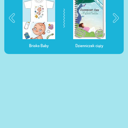
oko Baby
Dzienniczek ciąży
Dzienniczek żywienia