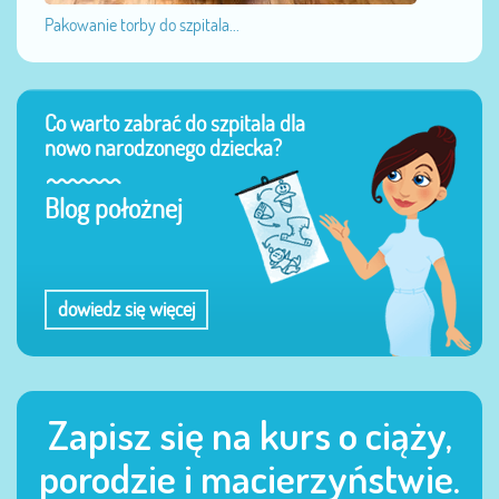
Pakowanie torby do szpitala...
Co warto zabrać do szpitala dla
nowo narodzonego dziecka?
Blog położnej
dowiedz się więcej
Zapisz się na kurs o ciąży,
porodzie i macierzyństwie.