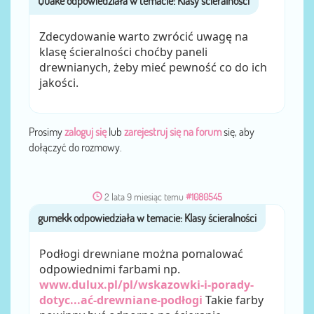
Zdecydowanie warto zwrócić uwagę na
klasę ścieralności choćby paneli
drewnianych, żeby mieć pewność co do ich
jakości.
Prosimy
zaloguj się
lub
zarejestruj się na forum
się, aby
dołączyć do rozmowy.
2 lata 9 miesiąc temu
#1080545
gumekk
przez
Podłogi drewniane można pomalować
odpowiednimi farbami np.
www.dulux.pl/pl/wskazowki-i-porady-
dotyc...ać-drewniane-podłogi
Takie farby