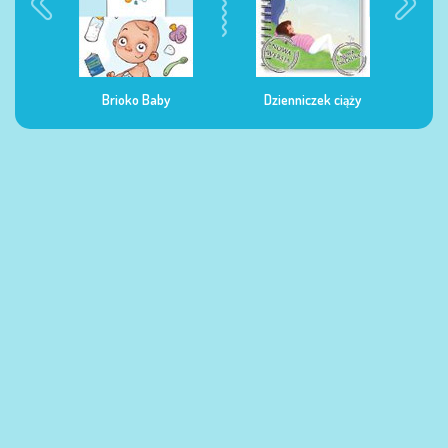
Dzienniczek ciąży
Dzienniczek żywienia
Dzi