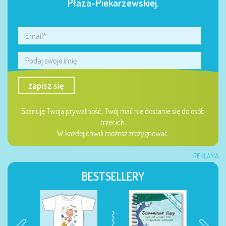
Płaza-Piekarzewskiej.
zapisz się
Szanuję Twoją prywatność, Twój mail nie dostanie się do osób
trzecich.
W każdej chwili możesz zrezygnować.
REKLAMA
BESTSELLERY