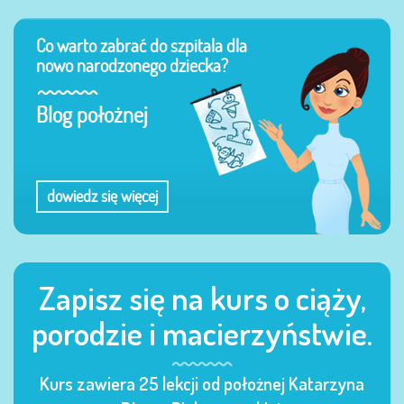
Co warto zabrać do szpitala dla
nowo narodzonego dziecka?
Blog położnej
dowiedz się więcej
Zapisz się na kurs o ciąży,
porodzie i macierzyństwie.
Kurs zawiera 25 lekcji od położnej Katarzyna