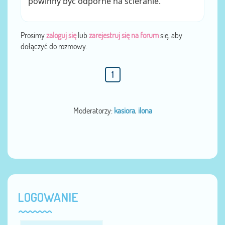
powinny być odporne na ścieranie.
Prosimy
zaloguj się
lub
zarejestruj się na forum
się, aby
dołączyć do rozmowy.
1
Moderatorzy:
kasiora
,
ilona
LOGOWANIE