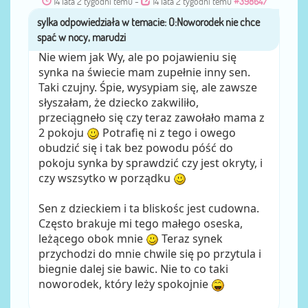
14 lata 2 tygodni temu
-
14 lata 2 tygodni temu
#398647
sylka
przez
Nie wiem jak Wy, ale po pojawieniu się
synka na świecie mam zupełnie inny sen.
Taki czujny. Śpie, wysypiam się, ale zawsze
słyszałam, że dziecko zakwiliło,
przeciągneło się czy teraz zawołało mama z
2 pokoju
Potrafię ni z tego i owego
obudzić się i tak bez powodu póść do
pokoju synka by sprawdzić czy jest okryty, i
czy wszsytko w porządku
Sen z dzieckiem i ta bliskośc jest cudowna.
Często brakuje mi tego małego oseska,
leżącego obok mnie
Teraz synek
przychodzi do mnie chwile się po przytula i
biegnie dalej sie bawic. Nie to co taki
noworodek, który leży spokojnie