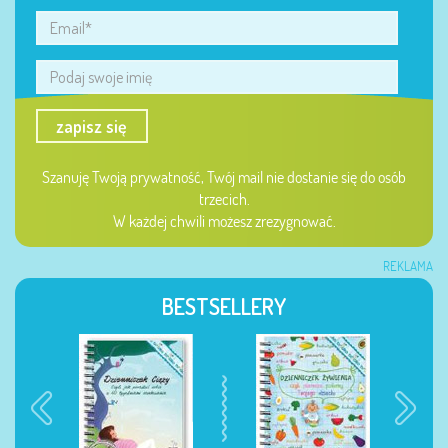
zapisz się
Szanuję Twoją prywatność, Twój mail nie dostanie się do osób
trzecich.
W każdej chwili możesz zrezygnować.
REKLAMA
BESTSELLERY