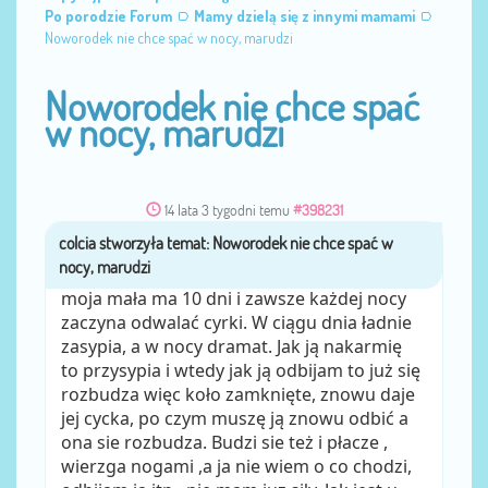
Po porodzie Forum
Mamy dzielą się z innymi mamami
Noworodek nie chce spać w nocy, marudzi
Noworodek nie chce spać
w nocy, marudzi
14 lata 3 tygodni temu
#398231
colcia
przez
moja mała ma 10 dni i zawsze każdej nocy
zaczyna odwalać cyrki. W ciągu dnia ładnie
zasypia, a w nocy dramat. Jak ją nakarmię
to przysypia i wtedy jak ją odbijam to już się
rozbudza więc koło zamknięte, znowu daje
jej cycka, po czym muszę ją znowu odbić a
ona sie rozbudza. Budzi sie też i płacze ,
wierzga nogami ,a ja nie wiem o co chodzi,