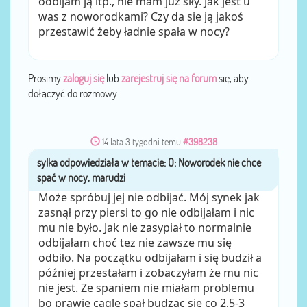
odbijam ją itp., nie mam juz siły. Jak jest u
was z noworodkami? Czy da sie ją jakoś
przestawić żeby ładnie spała w nocy?
Prosimy
zaloguj się
lub
zarejestruj się na forum
się, aby
dołączyć do rozmowy.
14 lata 3 tygodni temu
#398238
sylka
przez
Może spróbuj jej nie odbijać. Mój synek jak
zasnął przy piersi to go nie odbijałam i nic
mu nie było. Jak nie zasypiał to normalnie
odbijałam choć tez nie zawsze mu się
odbiło. Na początku odbijałam i się budził a
później przestałam i zobaczyłam że mu nic
nie jest. Ze spaniem nie miałam problemu
bo prawie cągle spał budząc się co 2,5-3