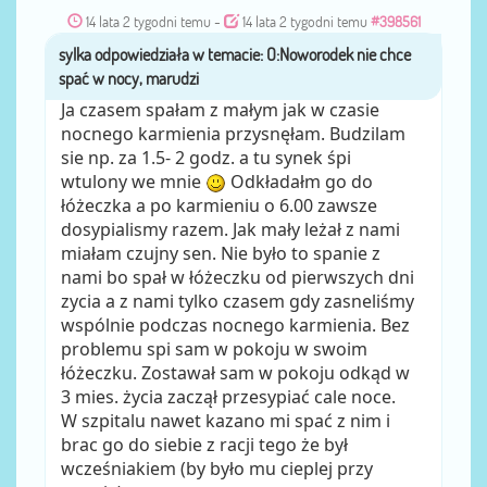
14 lata 2 tygodni temu
-
14 lata 2 tygodni temu
#398561
sylka
przez
Ja czasem spałam z małym jak w czasie
nocnego karmienia przysnęłam. Budzilam
sie np. za 1.5- 2 godz. a tu synek śpi
wtulony we mnie
Odkładałm go do
łóżeczka a po karmieniu o 6.00 zawsze
dosypialismy razem. Jak mały leżał z nami
miałam czujny sen. Nie było to spanie z
nami bo spał w łóżeczku od pierwszych dni
zycia a z nami tylko czasem gdy zasneliśmy
wspólnie podczas nocnego karmienia. Bez
problemu spi sam w pokoju w swoim
łóżeczku. Zostawał sam w pokoju odkąd w
3 mies. życia zaczął przesypiać cale noce.
W szpitalu nawet kazano mi spać z nim i
brac go do siebie z racji tego że był
wcześniakiem (by było mu cieplej przy