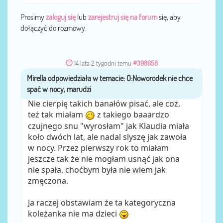
Prosimy
zaloguj się
lub
zarejestruj się na forum
się, aby
dołączyć do rozmowy.
14 lata 2 tygodni temu
#398658
Mirella
przez
Nie cierpię takich banałów pisać, ale coż,
też tak miałam
z takiego baaardzo
czujnego snu "wyrosłam" jak Klaudia miała
koło dwóch lat, ale nadal slyszę jak zawoła
w nocy. Przez pierwszy rok to miałam
jeszcze tak że nie mogłam usnąć jak ona
nie spała, choćbym była nie wiem jak
zmęczona.
Ja raczej obstawiam że ta kategoryczna
koleżanka nie ma dzieci