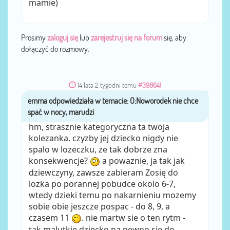
mamie)
Prosimy
zaloguj się
lub
zarejestruj się na forum
się, aby
dołączyć do rozmowy.
14 lata 2 tygodni temu
#398641
emma
przez
hm, strasznie kategoryczna ta twoja
kolezanka. czyzby jej dziecko nigdy nie
spalo w lozeczku, ze tak dobrze zna
konsekwencje?
a powaznie, ja tak jak
dziewczyny, zawsze zabieram Zosię do
lozka po porannej pobudce okolo 6-7,
wtedy dzieki temu po nakarnieniu mozemy
sobie obie jeszcze pospac - do 8, 9, a
czasem 11
. nie martw sie o ten rytm -
tak malutkie dziecko na pewno sie do