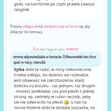
godz. na karmirnie po czym prawie zawsze
zasypiał.
Prosimy
zaloguj się
lub
zarejestruj się na forum
się, aby
dołączyć do rozmowy.
14 lata 3 tygodni temu
#398295
emma
przez
Sylka
dobrze radzi, w nocy niekoniecznie
trzeba odbijac, bo dziecko sie rozbudza,
jesli obawiasz sie zakrztuszenia, kladz
dziecko na boczku - raz jednym, raz drugim
- mozesz podkladac cos pod plecki z jednej
strony, np. zwiniety w rulon recznik, zeby
sie nie odwrocilo na plecki
. u nas na
nocne histerie dobrze dzialala suszarka, no