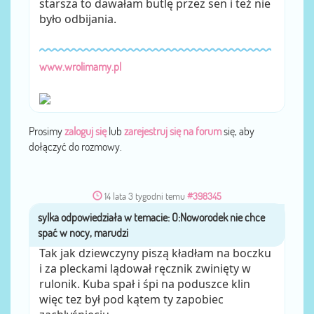
starsza to dawałam butlę przez sen i też nie
było odbijania.
www.wrolimamy.pl
Prosimy
zaloguj się
lub
zarejestruj się na forum
się, aby
dołączyć do rozmowy.
14 lata 3 tygodni temu
#398345
sylka
przez
Tak jak dziewczyny piszą kładłam na boczku
i za pleckami lądował ręcznik zwinięty w
rulonik. Kuba spał i śpi na poduszce klin
więc tez był pod kątem ty zapobiec