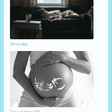
Sen w ciąży...
Ciąża a badanie USG...