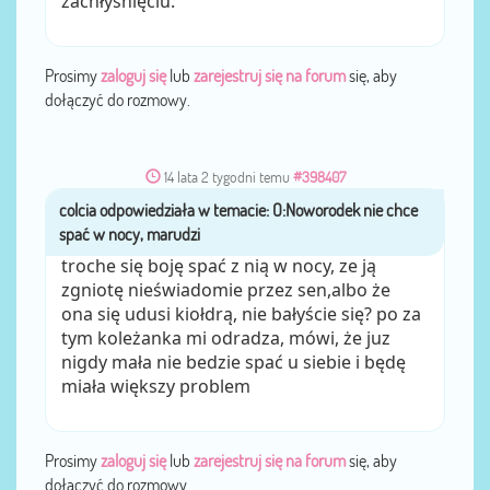
zachłyśnięciu.
Prosimy
zaloguj się
lub
zarejestruj się na forum
się, aby
dołączyć do rozmowy.
14 lata 2 tygodni temu
#398407
colcia
przez
troche się boję spać z nią w nocy, ze ją
zgniotę nieświadomie przez sen,albo że
ona się udusi kiołdrą, nie bałyście się? po za
tym koleżanka mi odradza, mówi, że juz
nigdy mała nie bedzie spać u siebie i będę
miała większy problem
Prosimy
zaloguj się
lub
zarejestruj się na forum
się, aby
dołączyć do rozmowy.