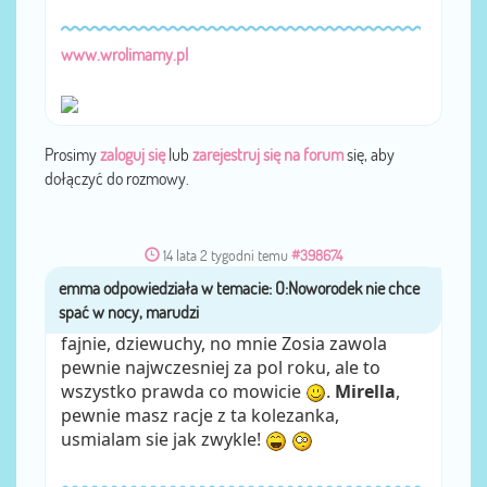
www.wrolimamy.pl
Prosimy
zaloguj się
lub
zarejestruj się na forum
się, aby
dołączyć do rozmowy.
14 lata 2 tygodni temu
#398674
emma
przez
fajnie, dziewuchy, no mnie Zosia zawola
pewnie najwczesniej za pol roku, ale to
wszystko prawda co mowicie
.
Mirella
,
pewnie masz racje z ta kolezanka,
usmialam sie jak zwykle!