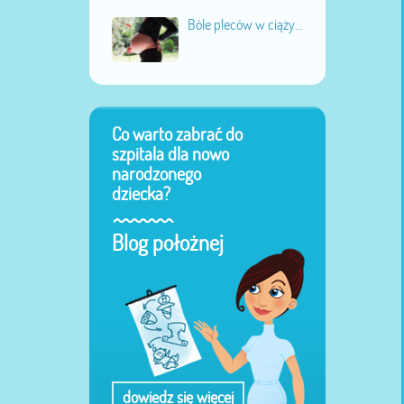
Bóle pleców w ciąży...
Co warto zabrać do
szpitala dla nowo
narodzonego
dziecka?
Blog położnej
dowiedz się więcej