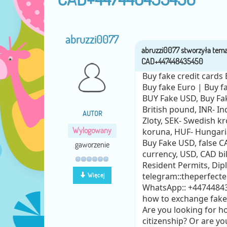
abruzzi0077
Buy fake credit cards
Buy fake Euro | Buy 
BUY Fake USD, Buy Fak
British pound, INR- In
AUTOR
Zloty, SEK- Swedish k
Wylogowany
koruna, HUF- Hungari
Buy Fake USD, false CA
gaworzenie
currency, USD, CAD bill
Resident Permits, Dipl
telegram::theperfecte
Więcej
WhatsApp:: +4474484
how to exchange fake
Are you looking for h
citizenship? Or are yo