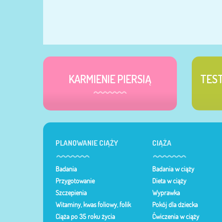
KARMIENIE PIERSIĄ
TES
PLANOWANIE CIĄŻY
CIĄŻA
Badania
Badania w ciąży
Przygotowanie
Dieta w ciąży
Szczepienia
Wyprawka
Witaminy, kwas foliowy, folik
Pokój dla dziecka
Ciąża po 35 roku życia
Ćwiczenia w ciąży