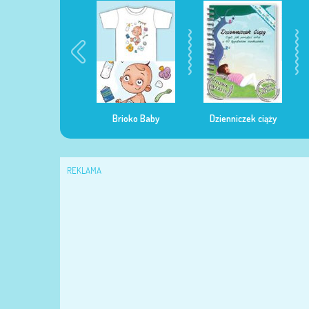
egularna mama
Brioko Baby
Dzienniczek ciąży
REKLAMA