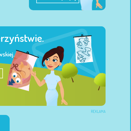
erzyństwie.
skiej.
REKLAMA