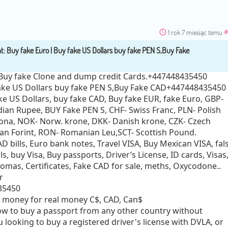
1 rok 7 miesiąc temu
#
 Buy fake Clone and dump credit Cards.+447448435450
fake US Dollars buy fake PEN S,Buy Fake CAD+447448435450
e US Dollars, buy fake CAD, Buy fake EUR, fake Euro, GBP-
dian Rupee, BUY Fake PEN S, CHF- Swiss Franc, PLN- Polish
rona, NOK- Norw. krone, DKK- Danish krone, CZK- Czech
an Forint, RON- Romanian Leu,SCT- Scottish Pound.
D bills, Euro bank notes, Travel VISA, Buy Mexican VISA, fal
s, buy Visa, Buy passports, Driver’s License, ID cards, Visas
omas, Certificates, Fake CAD for sale, meths, Oxycodone..
r
35450
 money for real money C$, CAD, Can$
ow to buy a passport from any other country without
u looking to buy a registered driver's license with DVLA, or