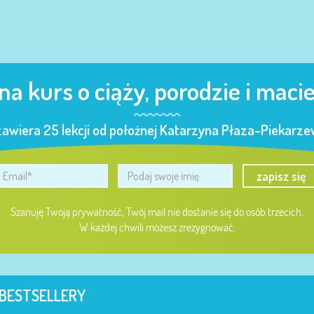
 na kurs o ciąży, porodzie i maci
zawiera 25 lekcji od położnej Katarzyna Płaza-Piekarzew
zapisz się
Szanuję Twoją prywatność, Twój mail nie dostanie się do osób trzecich.
W każdej chwili możesz zrezygnować.
BESTSELLERY