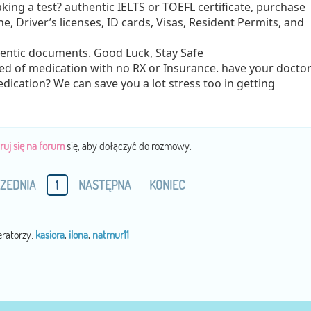
ing a test? authentic IELTS or TOEFL certificate, purchase
ne, Driver’s licenses, ID cards, Visas, Resident Permits, and
entic documents. Good Luck, Stay Safe
ed of medication with no RX or Insurance. have your docto
ication? We can save you a lot stress too in getting
ruj się na forum
się, aby dołączyć do rozmowy.
ZEDNIA
1
NASTĘPNA
KONIEC
ratorzy:
kasiora
,
ilona
,
natmur11