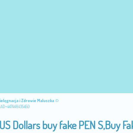
ielęgnacja i Zdrowie Maluszka
e CAD+447448435450
 US Dollars buy fake PEN S,Buy Fa