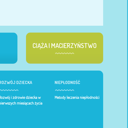
CIĄŻA I MACIERZYŃSTWO
ROZWÓJ DZIECKA
NIEPŁODNOŚĆ
Rozwój i zdrowie dziecka w
Metody leczenia niepłodności
pierwszych miesiącach życia