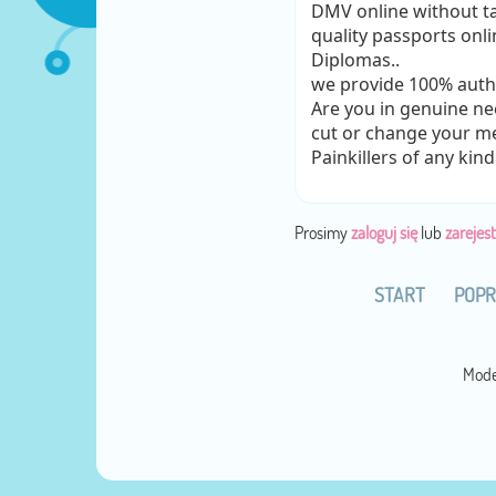
DMV online without tak
quality passports onli
Diplomas..
we provide 100% auth
Are you in genuine ne
cut or change your med
Painkillers of any kind
Prosimy
zaloguj się
lub
zarejest
START
POPR
Mode