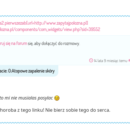
/s2.pierwszezab[url=http://www.zapytajpolozna.pl]
olozna.pl/components/com_widgets/view.php?sid=39552
ruj się na forum
się, aby dołączyć do rozmowy.
14 lata 9 miesiąc temu
 to mi nie musialas posylac
horoba z tego linku! Nie bierz sobie tego do serca.