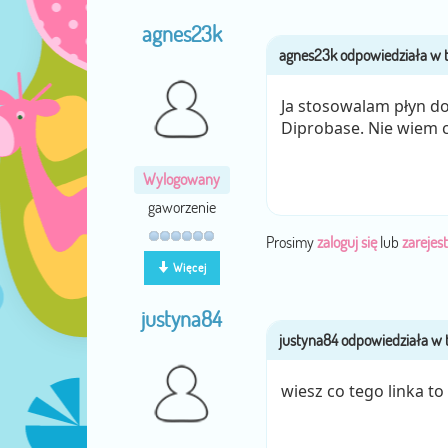
agnes23k
Ja stosowalam płyn d
Diprobase. Nie wiem c
Wylogowany
gaworzenie
Prosimy
zaloguj się
lub
zarejest
Więcej
justyna84
wiesz co tego linka to