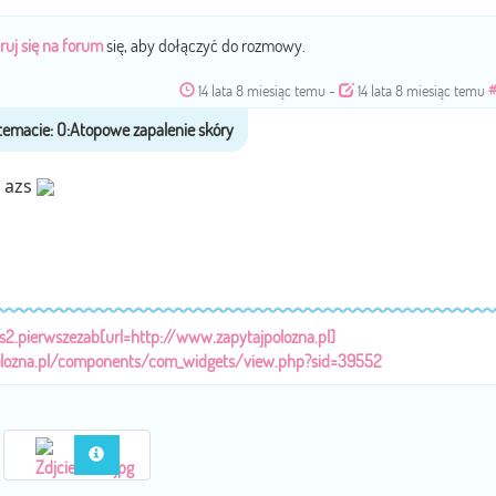
ruj się na forum
się, aby dołączyć do rozmowy.
14 lata 8 miesiąc temu
-
14 lata 8 miesiąc temu
a azs
/s2.pierwszezab[url=http://www.zapytajpolozna.pl]
olozna.pl/components/com_widgets/view.php?sid=39552