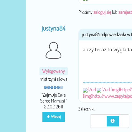
Prosimy
zaloguj się
lub
zarejest
justyna84
a czy teraz to wyglad
Wylogowany
mistrzyni słowa
[/url
[/url
[img]http:/
''Zajmuje Całe
[img]http://www.zapytajp
Serce Mamusi ''
22.02.2011
Załączniki:
Więcej