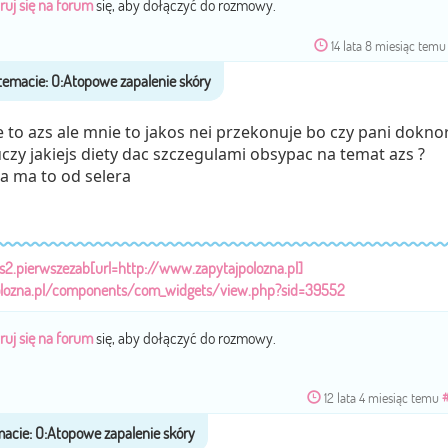
ruj się na forum
się, aby dołączyć do rozmowy.
14 lata 8 miesiąc temu
e to azs ale mnie to jakos nei przekonuje bo czy pani dokno
zy jakiejs diety dac szczegulami obsypac na temat azs ?
a ma to od selera
/s2.pierwszezab[url=http://www.zapytajpolozna.pl]
olozna.pl/components/com_widgets/view.php?sid=39552
ruj się na forum
się, aby dołączyć do rozmowy.
12 lata 4 miesiąc temu