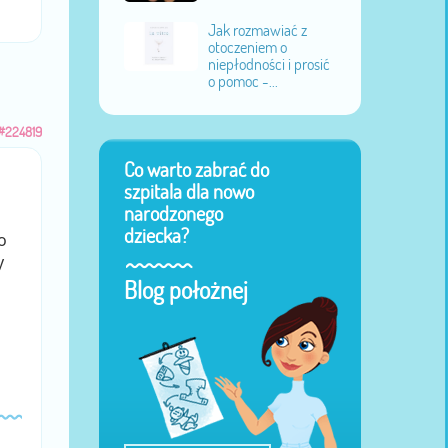
Jak rozmawiać z
otoczeniem o
niepłodności i prosić
o pomoc -...
#224819
Co warto zabrać do
szpitala dla nowo
narodzonego
dziecka?
o
y
Blog położnej