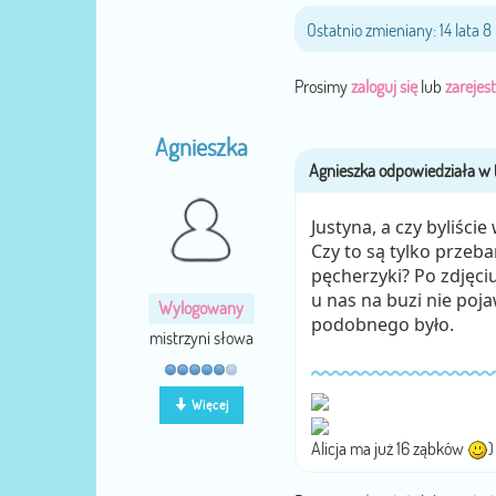
Ostatnio zmieniany: 14 lata 
Prosimy
zaloguj się
lub
zarejest
Agnieszka
Justyna, a czy byliści
Czy to są tylko przeb
pęcherzyki? Po zdjęci
u nas na buzi nie pojaw
Wylogowany
podobnego było.
mistrzyni słowa
Więcej
Alicja ma już 16 ząbków
)