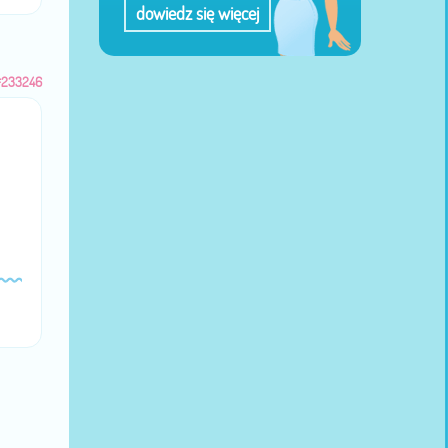
dowiedz się więcej
#233246