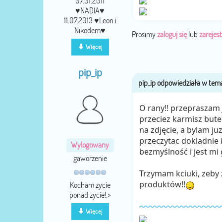
07.01.2011
♥NADIA♥
11.07.2013 ♥Leon i
Nikodem♥
Prosimy
zaloguj się
lub
zarejest
Więcej
pip_ip
O rany!! przepraszam Ju
przeciez karmisz butel
na zdjęcie, a bylam ju
przeczytac dokladnie i
Wylogowany
bezmyślność i jest mi 
gaworzenie
Trzymam kciuki, zeby z
produktów!!
Kocham życie
ponad życie!;>
Więcej