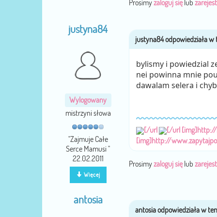
Prosimy
zaloguj się
lub
zarejest
justyna84
bylismy i powiedzial z
nei powinna mnie pouc
dawalam selera i chyb
Wylogowany
mistrzyni słowa
[/url
[/url
[img]http:/
''Zajmuje Całe
[img]http://www.zapytajp
Serce Mamusi ''
22.02.2011
Prosimy
zaloguj się
lub
zarejest
Więcej
antosia