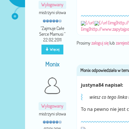
Wylogowany
mistrzyni słowa
[/url
[/url
[img]http:/
''Zajmuje Całe
[img]http://www.zapytajp
Serce Mamusi ''
22.02.2011
Prosimy
zaloguj się
lub
zarejest
Więcej
Monix
justyna84 napisał:
wiesz co tego linka
Wylogowany
To na pewno nie jest c
mistrzyni słowa