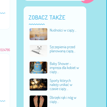
ZOBACZ TAKŻE
Nudności w ciąży...
Szczepienia przed
#224795
planowaną ciążą...
Baby Shower -
impreza dla kobiet w
ciąży...
Sporty których
należy unikać w
czasie ciąży...
Obrzęki rąk i nóg w
ciąży...