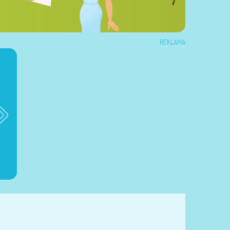
REKLAMA
Brioko Baby
Dzienniczek ciąży
Dzienniczek żywieni