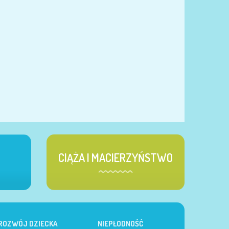
CIĄŻA I MACIERZYŃSTWO
ROZWÓJ DZIECKA
NIEPŁODNOŚĆ