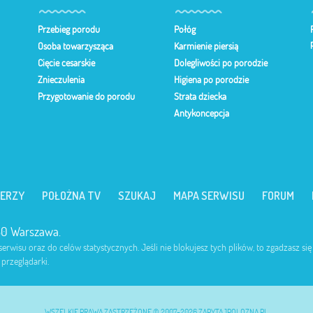
Przebieg porodu
Połóg
Osoba towarzysząca
Karmienie piersią
Cięcie cesarskie
Dolegliwości po porodzie
Znieczulenia
Higiena po porodzie
Przygotowanie do porodu
Strata dziecka
Antykoncepcja
ERZY
POŁOŻNA TV
SZUKAJ
MAPA SERWISU
FORUM
980 Warszawa.
rwisu oraz do celów statystycznych. Jeśli nie blokujesz tych plików, to zgadzasz się
przeglądarki.
WSZELKIE PRAWA ZASTRZEŻONE © 2007-2026 ZAPYTAJPOLOZNA.PL