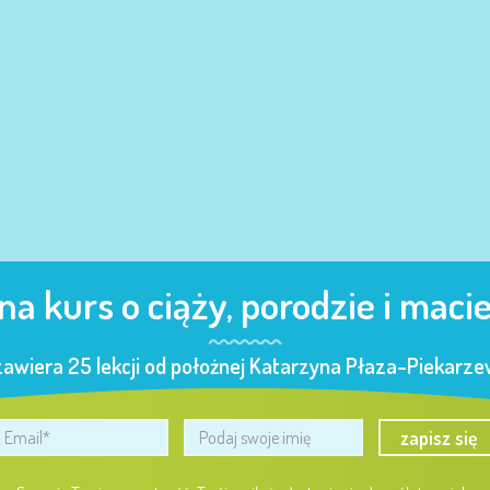
 na kurs o ciąży, porodzie i maci
zawiera 25 lekcji od położnej Katarzyna Płaza-Piekarzew
zapisz się