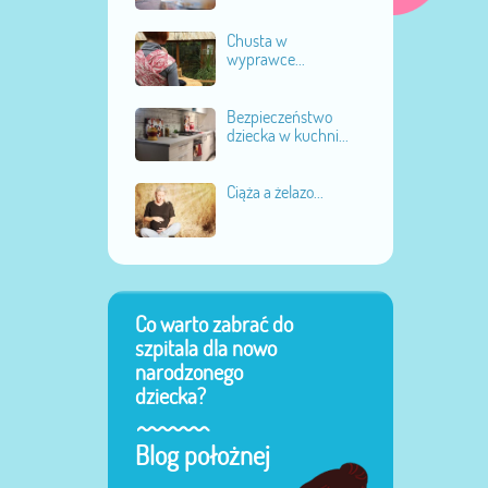
Chusta w
wyprawce...
Bezpieczeństwo
dziecka w kuchni...
Ciąża a żelazo...
Co warto zabrać do
szpitala dla nowo
narodzonego
dziecka?
Blog położnej