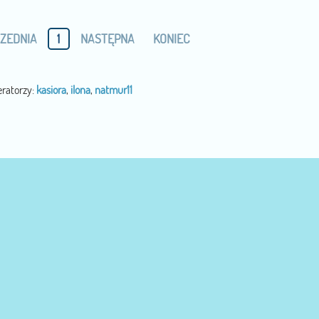
ZEDNIA
1
NASTĘPNA
KONIEC
ratorzy:
kasiora
,
ilona
,
natmur11