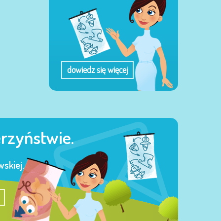
dowiedz się więcej
erzyństwie.
skiej.