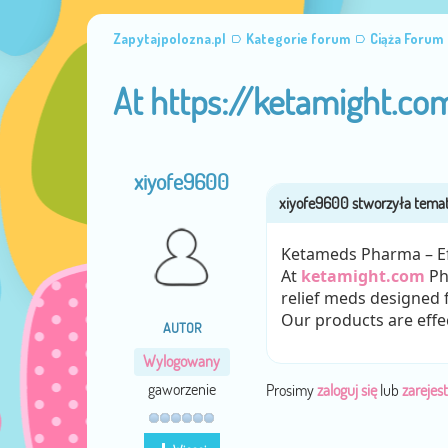
Zapytajpolozna.pl
Kategorie forum
Ciąża Forum
At https://ketamight.co
xiyofe9600
Ketameds Pharma – Eff
At
ketamight.com
Ph
relief meds designed 
Our products are effec
AUTOR
Wylogowany
gaworzenie
Prosimy
zaloguj się
lub
zarejest