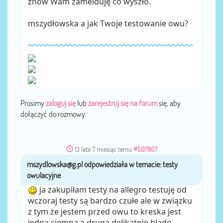
znów Wam zamelduję co wyszło.
mszydłowska a jak Twoje testowanie owu?
Prosimy
zaloguj się
lub
zarejestruj się na forum
się, aby
dołączyć do rozmowy.
13 lata 7 miesiąc temu
#507867
mszydlowska@g.pl
przez
ja zakupiłam testy na allegro testuję od
wczoraj testy są bardzo czułe ale w związku
z tym że jestem przed owu to kreska jest
jedna ciemna a druga delikatnie blado