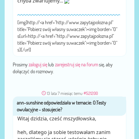
chyba zwariujemy...
[img]http://<a href="http://www.zapytajpolozna.pl"
title="Pobierz swój własny suwaczek"><img border="0"
s[url=http://<a href="http://www.zapytajpolozna.pl"
title="Pobierz swój własny suwaczek"><img border="0"
s][/url]
Prosimy
zaloguj się
lub
zarejestruj się na forum
się, aby
dołączyć do rozmowy.
13 lata 7 miesiąc temu
#521200
ann-sunshine
przez
Witaj dzidzia, cześć mszydłowska,
heh, dlatego ja sobie testowałam zanim