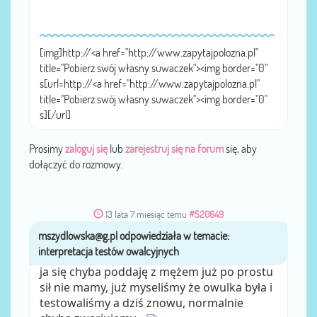
[img]http://<a href="http://www.zapytajpolozna.pl"
title="Pobierz swój własny suwaczek"><img border="0"
s[url=http://<a href="http://www.zapytajpolozna.pl"
title="Pobierz swój własny suwaczek"><img border="0"
s][/url]
Prosimy
zaloguj się
lub
zarejestruj się na forum
się, aby
dołączyć do rozmowy.
13 lata 7 miesiąc temu
#520649
mszydlowska@g.pl
przez
ja się chyba poddaję z mężem już po prostu
sił nie mamy, już myseliśmy że owulka była i
testowaliśmy a dziś znowu, normalnie