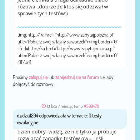
rózowa...dobrze że ktoś się odezwał w
sprawie tych testów:)
[img]http://<a href="http://www.zapytajpolozna.pl"
title="Pobierz swój własny suwaczek"><img border="0"
s[url=http://<a href="http://www.zapytajpolozna.pl"
title="Pobierz swój własny suwaczek"><img border="0"
s][/url]
Prosimy
zaloguj się
lub
zarejestruj się na forum
się, aby
dołączyć do rozmowy.
13 lata 7 miesiąc temu
#509478
dzidzia1234
przez
dzień dobry- widzę, że nie tylko ja próbuje
rozwiązać zagadkę testów owu- jeśli