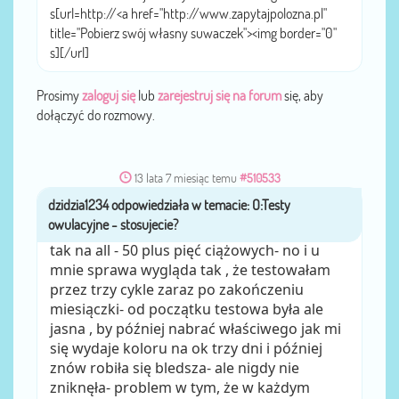
s[url=http://<a href="http://www.zapytajpolozna.pl"
title="Pobierz swój własny suwaczek"><img border="0"
s][/url]
Prosimy
zaloguj się
lub
zarejestruj się na forum
się, aby
dołączyć do rozmowy.
13 lata 7 miesiąc temu
#510533
dzidzia1234
przez
tak na all - 50 plus pięć ciążowych- no i u
mnie sprawa wygląda tak , że testowałam
przez trzy cykle zaraz po zakończeniu
miesiączki- od początku testowa była ale
jasna , by później nabrać właściwego jak mi
się wydaje koloru na ok trzy dni i później
znów robiła się bledsza- ale nigdy nie
zniknęła- problem w tym, że w każdym