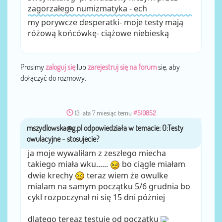
zagorzałego numizmatyka - ech
my porywcze desperatki- moje testy mają
różową końcówkę- ciążowe niebieską
Prosimy
zaloguj się
lub
zarejestruj się na forum
się, aby
dołączyć do rozmowy.
13 lata 7 miesiąc temu
#510852
mszydlowska@g.pl
przez
ja moje wywaliłam z zeszłego miecha
takiego miała wku......
bo ciągle miałam
dwie krechy
teraz wiem że owulke
mialam na samym początku 5/6 grudnia bo
cykl rozpoczynał ni się 15 dni póżniej
dlatego tereaz testuje od początku