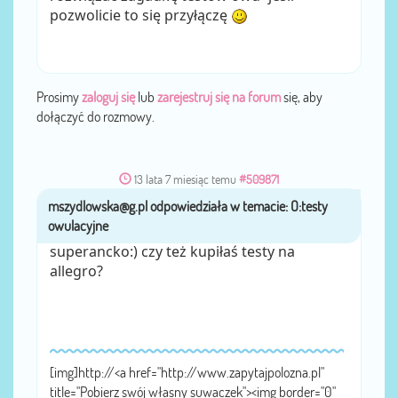
pozwolicie to się przyłączę
Prosimy
zaloguj się
lub
zarejestruj się na forum
się, aby
dołączyć do rozmowy.
13 lata 7 miesiąc temu
#509871
mszydlowska@g.pl
przez
superancko:) czy też kupiłaś testy na
allegro?
[img]http://<a href="http://www.zapytajpolozna.pl"
title="Pobierz swój własny suwaczek"><img border="0"