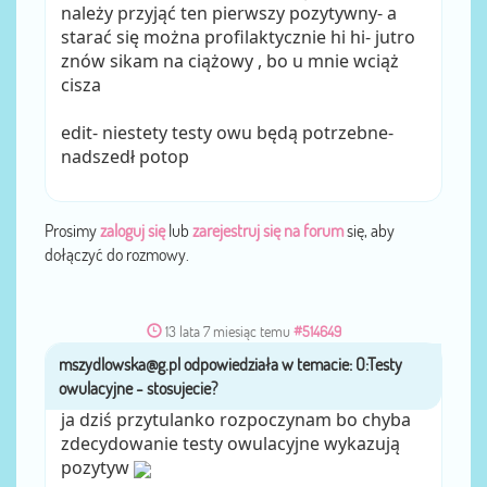
należy przyjąć ten pierwszy pozytywny- a
starać się można profilaktycznie hi hi- jutro
znów sikam na ciążowy , bo u mnie wciąż
cisza
edit- niestety testy owu będą potrzebne-
nadszedł potop
Prosimy
zaloguj się
lub
zarejestruj się na forum
się, aby
dołączyć do rozmowy.
13 lata 7 miesiąc temu
#514649
mszydlowska@g.pl
przez
ja dziś przytulanko rozpoczynam bo chyba
zdecydowanie testy owulacyjne wykazują
pozytyw