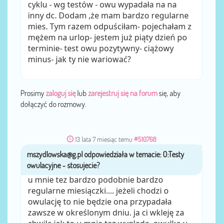
cyklu - wg testów - owu wypadała na na
inny dc. Dodam ,że mam bardzo regularne
mies. Tym razem odpuściłam- pojechałam z
mężem na urlop- jestem już piąty dzień po
terminie- test owu pozytywny- ciążowy
minus- jak ty nie wariować?
Prosimy
zaloguj się
lub
zarejestruj się na forum
się, aby
dołączyć do rozmowy.
13 lata 7 miesiąc temu
#510768
mszydlowska@g.pl
przez
u mnie tez bardzo podobnie bardzo
regularne miesiączki.... jeżeli chodzi o
owulację to nie będzie ona przypadała
zawsze w określonym dniu. ja ci wkleję za