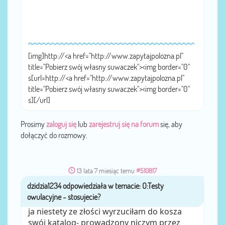
[img]http://<a href="http://www.zapytajpolozna.pl"
title="Pobierz swój własny suwaczek"><img border="0"
s[url=http://<a href="http://www.zapytajpolozna.pl"
title="Pobierz swój własny suwaczek"><img border="0"
s][/url]
Prosimy
zaloguj się
lub
zarejestruj się na forum
się, aby
dołączyć do rozmowy.
13 lata 7 miesiąc temu
#510817
dzidzia1234
przez
ja niestety ze złości wyrzuciłam do kosza
swój katalog- prowadzony niczym przez