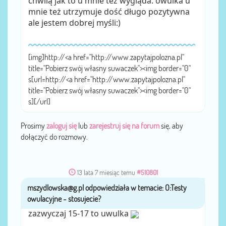
chwilą jak to u mnie tez wygląda. owulka u
mnie też utrzymuje dość długo pozytywna
ale jestem dobrej myśli:)
[img]http://<a href="http://www.zapytajpolozna.pl"
title="Pobierz swój własny suwaczek"><img border="0"
s[url=http://<a href="http://www.zapytajpolozna.pl"
title="Pobierz swój własny suwaczek"><img border="0"
s][/url]
Prosimy
zaloguj się
lub
zarejestruj się na forum
się, aby
dołączyć do rozmowy.
13 lata 7 miesiąc temu
#510801
mszydlowska@g.pl
przez
zazwyczaj 15-17 to uwulka