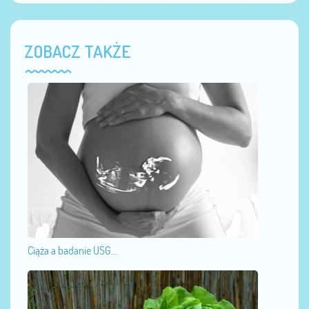
ZOBACZ TAKŻE
Ciąża a badanie USG...