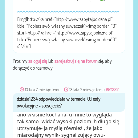
[img]http://<a href="http://www.zapytajpolozna.pl"
title="Pobierz swój własny suwaczek"><img border="0"
s[url=http://<a href="http://www.zapytajpolozna.pl"
title="Pobierz swój własny suwaczek"><img border="0"
s][/url]
Prosimy
zaloguj się
lub
zarejestruj się na forum
się, aby
dołączyć do rozmowy.
13 lata 7 miesiąc temu
-
13 lata 7 miesiąc temu
#511237
dzidzia1234
przez
ano właśnie kochana- u mnie to wygląda
tak samo- widać wysoki poziom lh długo się
utrzymuje- ja myślę również , że jako
miarodajny wynik- sygnalizujący owu-