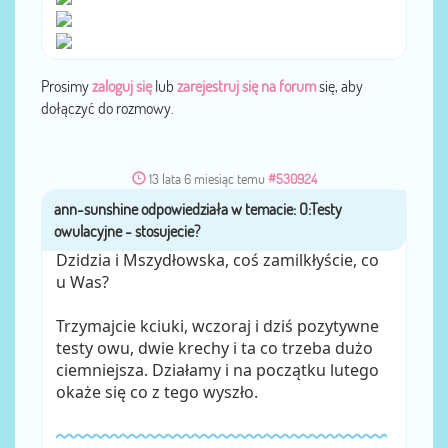
Prosimy
zaloguj się
lub
zarejestruj się na forum
się, aby
dołączyć do rozmowy.
13 lata 6 miesiąc temu
#530924
ann-sunshine
przez
Dzidzia i Mszydłowska, coś zamilkłyście, co
u Was?
Trzymajcie kciuki, wczoraj i dziś pozytywne
testy owu, dwie krechy i ta co trzeba dużo
ciemniejsza. Działamy i na początku lutego
okaże się co z tego wyszło.